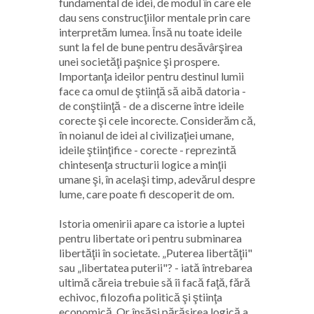
fundamental de idei, de modul în care ele
dau sens construcţiilor mentale prin care
interpretăm lumea. Însă nu toate ideile
sunt la fel de bune pentru desăvârşirea
unei societăţi paşnice şi prospere.
Importanţa ideilor pentru destinul lumii
face ca omul de ştiinţă să aibă datoria -
de conştiinţă - de a discerne între ideile
corecte şi cele incorecte. Considerăm că,
în noianul de idei al civilizaţiei umane,
ideile ştiinţifice - corecte - reprezintă
chintesenţa structurii logice a minţii
umane şi, în acelaşi timp, adevărul despre
lume, care poate fi descoperit de om.
Istoria omenirii apare ca istorie a luptei
pentru libertate ori pentru subminarea
libertăţii în societate. „Puterea libertăţii"
sau „libertatea puterii"? - iată întrebarea
ultimă căreia trebuie să îi facă faţă, fără
echivoc, filozofia politică şi ştiinţa
economică. Or însăşi părăsirea logică a