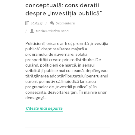
conceptuală: considerații
despre „investiția publică”
20.02.17
0 comentarii
Marius-Cristian Pana
Politicienii, oricare ar fi ei, prezintă „investiția
publică” drept realizarea majoră a
programului de guvernare, soluția
prosperității create prin redistribuire. De
curând, politicieni de marcă, în sensul
vizibilității publice mai cu seamă, deplângeau
tărăgănarea adoptării bugetului pentru anul
curent pe motiv că împiedică lansarea
programelor de „investiții publice” și, în
consecință, dezvoltarea țării. În mâinile unor
demagogi...
Citeste mai departe