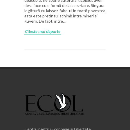
deasupra, ne spune autorul articolului, avem
de-a face cu o formă de laissez-faire. Singura
legătură cu laissez-faire-ul în toată povestea
asta este pretinsul schimb între mineri și
guvern. De fapt, între...
Citeste mai departe
Centru pentru Economie si Libertate