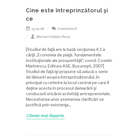
Cine este întreprinzătorul şi
ce
25.04.08
0 comentarii
Marius-Cristian Pana
[Studiul de faţă are la bază secţiunea 4.1 a
cărţii „Economia de piaţă: fundamentele
instituţionale ale prosperităţii", coord. Cosmin
Marinescu, Editura ASE, Bucureşti, 2007]
Studiul de faţă îşi propune să aducă o serie
de lămuriri asupra întreprinzătorului, în
principal cu referire la locul central pe care îl
deţine acesta în procesul demarării şi
conducerii oricărei activităţi antreprenoriale.
Necesitatea unor asemenea clarificări se
justifică prin existenţa...
Citeste mai departe