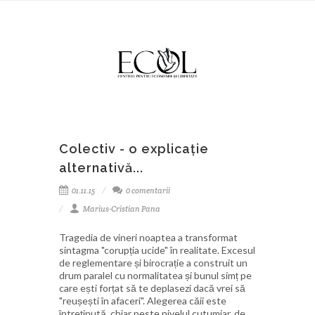
Colectiv - o explicație
alternativă...
01.11.15
0 comentarii
Marius-Cristian Pana
Tragedia de vineri noaptea a transformat
sintagma "corupția ucide" în realitate. Excesul
de reglementare și birocrație a construit un
drum paralel cu normalitatea și bunul simț pe
care ești forțat să te deplasezi dacă vrei să
"reușești în afaceri". Alegerea căii este
întreținută, chiar peste nivelul cutumiar, de