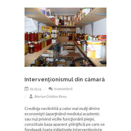
Intervenţionismul din cămară
02.03.14
0 comentarii
Marius-Cristian Pana
Credinţa neclintită a celor mai mulţi dintre
economişti (aparţinând mediului academic
sau nu) privind viciile funcţionării pieţei,
constituie baza aparent ştiinţifică pe care se
fondează toate iniţiativele intervenţioniste