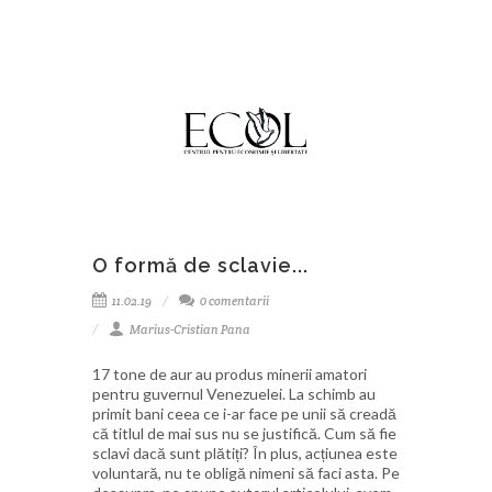
O formă de sclavie...
11.02.19
0 comentarii
Marius-Cristian Pana
17 tone de aur au produs minerii amatori
pentru guvernul Venezuelei. La schimb au
primit bani ceea ce i-ar face pe unii să creadă
că titlul de mai sus nu se justifică. Cum să fie
sclavi dacă sunt plătiți? În plus, acțiunea este
voluntară, nu te obligă nimeni să faci asta. Pe