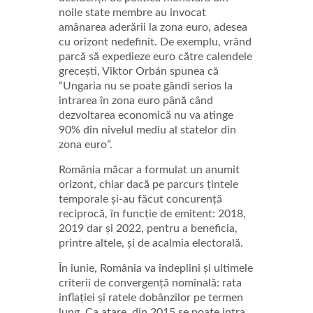
noile state membre au invocat
amânarea aderării la zona euro, adesea
cu orizont nedefinit. De exemplu, vrând
parcă să expedieze euro către calendele
grecești, Viktor Orbán spunea că
“Ungaria nu se poate gândi serios la
intrarea în zona euro până când
dezvoltarea economică nu va atinge
90% din nivelul mediu al statelor din
zona euro”.
România măcar a formulat un anumit
orizont, chiar dacă pe parcurs țintele
temporale și-au făcut concurență
reciprocă, în funcție de emitent: 2018,
2019 dar și 2022, pentru a beneficia,
printre altele, și de acalmia electorală.
În iunie, România va îndeplini și ultimele
criterii de convergență nominală: rata
inflației și ratele dobânzilor pe termen
lung. Ca atare, din 2015 se poate intra