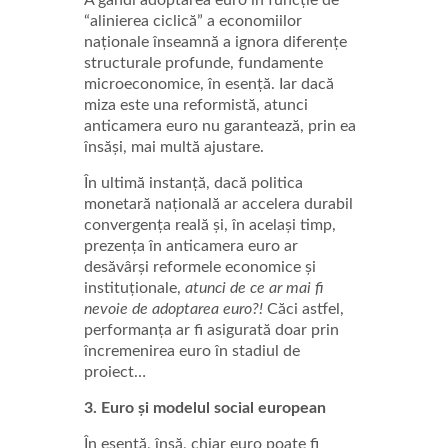
A gândi adoptarea euro în funcție de
“alinierea ciclică” a economiilor
naționale înseamnă a ignora diferențe
structurale profunde, fundamente
microeconomice, în esență. Iar dacă
miza este una reformistă, atunci
anticamera euro nu garantează, prin ea
însăși, mai multă ajustare.
În ultimă instanță, dacă politica
monetară națională ar accelera durabil
convergența reală și, în același timp,
prezența în anticamera euro ar
desăvârși reformele economice și
instituționale,
atunci de ce ar mai fi
nevoie de adoptarea euro?!
Căci astfel,
performanța ar fi asigurată doar prin
încremenirea euro în stadiul de
proiect…
3. Euro și modelul social european
În esență, însă, chiar euro poate fi