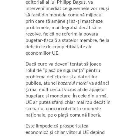
editoriali ai lui Philipp Bagus, va
interveni imediat ce guvernele vor reuși
să facă din moneda comună mijlocul
prin care să amâne și să-și mascheze
problemele, mai degrabă decât să le
rezolve, fie că ne referim la povara
bugetar-fiscală a statelor membre, fie la
deficitele de competitivitate ale
economiilor UE.
Dacă euro va deveni tentat să joace
rolul de “plasă de siguranță” pentru
problema deficitelor și a datoriilor
publice, atunci
hazardul moral
va adânci
și mai mult cercul vicios al derapajelor
bugetare și monetare. În cele din urmă,
UE ar putea sfârși chiar mai rău decât în
scenariul concurenței între monede
naționale, pe o piață comună liberă.
Este limpede că prosperitatea
economică și chiar viitorul UE depind