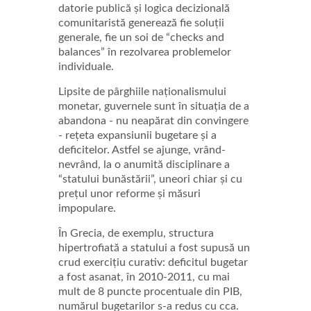
datorie publică și logica decizională
comunitaristă generează fie soluții
generale, fie un soi de “checks and
balances” în rezolvarea problemelor
individuale.
Lipsite de pârghiile naționalismului
monetar, guvernele sunt în situația de a
abandona - nu neapărat din convingere
- rețeta expansiunii bugetare și a
deficitelor. Astfel se ajunge, vrând-
nevrând, la o anumită disciplinare a
“statului bunăstării”, uneori chiar și cu
prețul unor reforme și măsuri
impopulare.
În Grecia, de exemplu, structura
hipertrofiată a statului a fost supusă un
crud exercițiu curativ: deficitul bugetar
a fost asanat, în 2010-2011, cu mai
mult de 8 puncte procentuale din PIB,
numărul bugetarilor s-a redus cu cca.