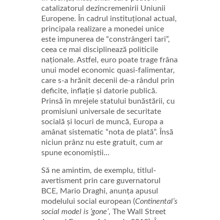
catalizatorul dezîncremenirii Uniunii
Europene. În cadrul instituțional actual,
principala realizare a monedei unice
este impunerea de “constrângeri tari”,
ceea ce mai disciplinează politicile
naționale. Astfel, euro poate trage frâna
unui model economic quasi-falimentar,
care s-a hrănit decenii de-a rândul prin
deficite, inflație și datorie publică.
Prinsă în mrejele statului bunăstării, cu
promisiuni universale de securitate
socială și locuri de muncă, Europa a
amânat sistematic “nota de plată”. Însă
niciun prânz nu este gratuit, cum ar
spune economiștii…
Să ne amintim, de exemplu, titlul-
avertisment prin care guvernatorul
BCE, Mario Draghi, anunța apusul
modelului social european (
Continental’s
social model is ‘gone’
, The Wall Street