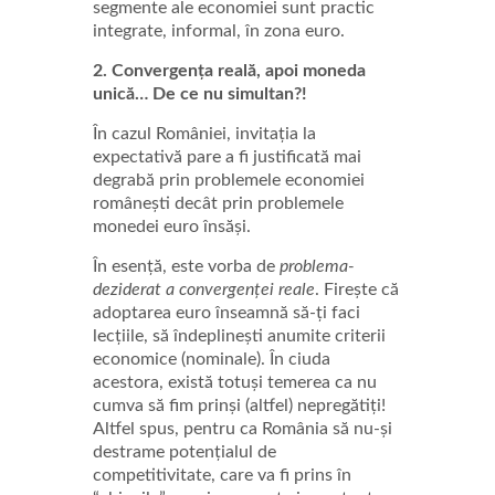
segmente ale economiei sunt practic
integrate, informal, în zona euro.
2. Convergența reală, apoi moneda
unică… De ce nu simultan?!
În cazul României, invitația la
expectativă pare a fi justificată mai
degrabă prin problemele economiei
românești decât prin problemele
monedei euro însăși.
În esență, este vorba de
problema-
deziderat a convergenței reale
. Firește că
adoptarea euro înseamnă să-ți faci
lecțiile, să îndeplinești anumite criterii
economice (nominale). În ciuda
acestora, există totuși temerea ca nu
cumva să fim prinși (altfel) nepregătiți!
Altfel spus, pentru ca România să nu-și
destrame potențialul de
competitivitate, care va fi prins în