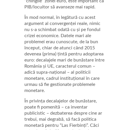
“chingile” zonei euro, este important ca
PIB/locuitor să avanseze mai rapid.
În mod normal, în legătură cu acest
argument al convergenței reale, nimic
nu s-a schimbat odată cu și pe fondul
crizei economice. Datele mari ale
problemei erau cunoscute, de la bun
început, chiar de atunci când 2015
devenea (prima) țintă pentru adoptarea
euro: decalajele mari de bunăstare între
România și UE, caracterul comun –
adică supra-național – al politicii
monetare, cadrul instituțional în care
urmau să fie gestionate problemele
monetare.
În privința decalajelor de bunăstare,
poate fi pomenită – ca inventar
publicistic – dezbaterea despre cine ar
trebui, mai degrabă, să facă politica
monetară pentru “Las Fierbinți”. Căci