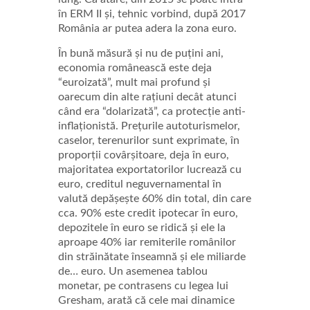
în ERM II și, tehnic vorbind, după 2017
România ar putea adera la zona euro.
În bună măsură și nu de puțini ani,
economia românească este deja
“euroizată”, mult mai profund și
oarecum din alte rațiuni decât atunci
când era “dolarizată”, ca protecție anti-
inflaționistă. Prețurile autoturismelor,
caselor, terenurilor sunt exprimate, în
proporții covârșitoare, deja în euro,
majoritatea exportatorilor lucrează cu
euro, creditul neguvernamental în
valută depășește 60% din total, din care
cca. 90% este credit ipotecar în euro,
depozitele în euro se ridică și ele la
aproape 40% iar remiterile românilor
din străinătate înseamnă și ele miliarde
de… euro. Un asemenea tablou
monetar, pe contrasens cu legea lui
Gresham, arată că cele mai dinamice