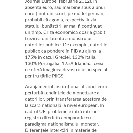
Journal Europe, februarie 2012). În
absența euro, sau mai bine spus a unui
euro ținut din scurt, pe model german,
probabil că agonia, respectiv iluzia
statului bunăstării ar mai fi continuat
un timp. Criza economică doar a grăbit
trezirea din latență a monstrului
datoriilor publice. De exemplu, datoriile
publice ca pondere în PIB au ajuns la
175% în cazul Greciei, 132% Italia,
130% Portugalia, 125% Irlanda… ceea
ce oferă imaginea dezastrului, în special
pentru țările PIIGS.
Aranjamentul instituțional al zonei euro
perturbă tendințele de monetizare a
datoriilor, prin transferarea acestora de
la scară națională la nivel european. În
cadrul UE, problemele intră într-un
registru diferit în comparație cu
paradigma naționalismului monetar.
Diferențele inter-țări în materie de