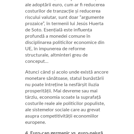
ale adoptării euro, cum ar fi reducerea
costurilor de tranzacție și reducerea
riscului valutar, sunt doar “argumente
prozaice”, în termenii lui Jesús Huerta
de Soto. Esențială este influența
profundă a monedei comune în
disciplinarea politicilor economice din
UE, în impunerea de reforme
structurale, altminteri greu de
conceput…
Atunci când și acolo unde există ancore
monetare sănătoase, statul bunăstării
nu poate întreține la nesfârșit iluzia
prosperității. Mai devreme sau mai
târziu, economia scoate la suprafață
costurile reale ale politicilor populiste,
ale sistemelor sociale care au grevat
asupra competitivității economiilor
europene.
4. Euro-cap germanic vs. euro-pajură