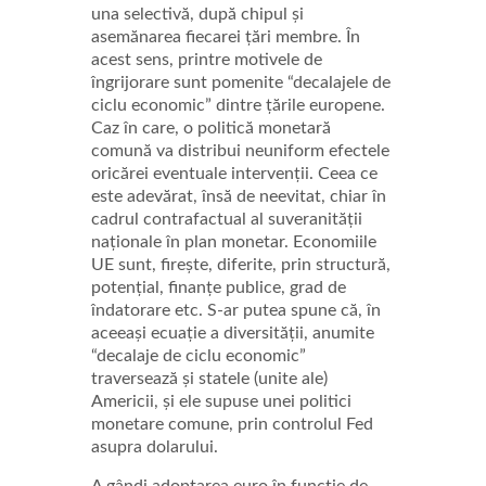
una selectivă, după chipul și
asemănarea fiecarei țări membre. În
acest sens, printre motivele de
îngrijorare sunt pomenite “decalajele de
ciclu economic” dintre țările europene.
Caz în care, o politică monetară
comună va distribui neuniform efectele
oricărei eventuale intervenții. Ceea ce
este adevărat, însă de neevitat, chiar în
cadrul contrafactual al suveranității
naționale în plan monetar. Economiile
UE sunt, firește, diferite, prin structură,
potențial, finanțe publice, grad de
îndatorare etc. S-ar putea spune că, în
aceeași ecuație a diversității, anumite
“decalaje de ciclu economic”
traversează și statele (unite ale)
Americii, și ele supuse unei politici
monetare comune, prin controlul Fed
asupra dolarului.