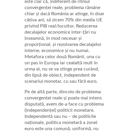
este clar că, indiferent de ritmul
convergenței reale, problema rămâne
chiar și dacă România ar atinge, în doar
câțiva ani, să zicem 70% din media UE
privind PIB real/locuitor. Reducerea
decalajelor economice inter-țări nu
înseamnă, în mod necesar și
proporțional, și rezolvarea decalajelor
interne, economice și nu numai.
Metafora celor două Românii, una cu
un pas în Europa iar cealaltă mult în
urma ei, nu se va stinge prea curând,
din lipsă de obiect, independent de
scenariul monetar, cu sau fără euro.
Pe de altă parte, dincolo de problema
convergenței reale și poate mai intens
disputată, avem de-a face cu problema
(independenței) politicii monetare.
Independentă sau nu – de politicile
naționale, politica monetară a zonei
euro este una comună, uniformă, nu