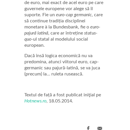
de euro, mai exact de acel euro pe care
guvernele europene vor alege să îl
suporte. Fie un
euro-cap germanic
, care
să continue tradiția disciplinei
monetare à la Bundesbank, fie o
euro-
pajură latină
, care ar întreține
status-
quo
-ul statal al modelului social
european.
Dacă însă logica economică nu va
predomina, atunci viitorul euro, cap-
germanic sau pajură-latină, se va juca
(precum) la… ruleta rusească.
Textul de față a fost publicat iniţial pe
Hotnews.ro
, 18.05.2014.