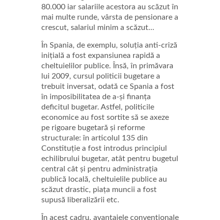
80.000 iar salariile acestora au scăzut în
mai multe runde, vârsta de pensionare a
crescut, salariul minim a scăzut…
În Spania, de exemplu, soluția anti-criză
inițială a fost expansiunea rapidă a
cheltuielilor publice. Însă, în primăvara
lui 2009, cursul politicii bugetare a
trebuit inversat, odată ce Spania a fost
în imposibilitatea de a-și finanța
deficitul bugetar. Astfel, politicile
economice au fost sortite să se axeze
pe rigoare bugetară și reforme
structurale: în articolul 135 din
Constituție a fost introdus principiul
echilibrului bugetar, atât pentru bugetul
central cât și pentru administrația
publică locală, cheltuielile publice au
scăzut drastic, piața muncii a fost
supusă liberalizării etc.
În acest cadru, avantajele convenționale