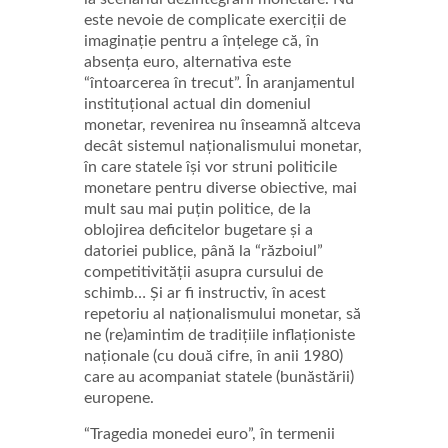
este nevoie de complicate exerciții de
imaginație pentru a înțelege că, în
absența euro, alternativa este
“întoarcerea în trecut”. În aranjamentul
instituțional actual din domeniul
monetar, revenirea nu înseamnă altceva
decât sistemul naționalismului monetar,
în care statele își vor struni politicile
monetare pentru diverse obiective, mai
mult sau mai puțin politice, de la
oblojirea deficitelor bugetare și a
datoriei publice, până la “războiul”
competitivității asupra cursului de
schimb… Și ar fi instructiv, în acest
repetoriu al naționalismului monetar, să
ne (re)amintim de tradițiile inflaționiste
naționale (cu două cifre, în anii 1980)
care au acompaniat statele (bunăstării)
europene.
“Tragedia monedei euro”, în termenii