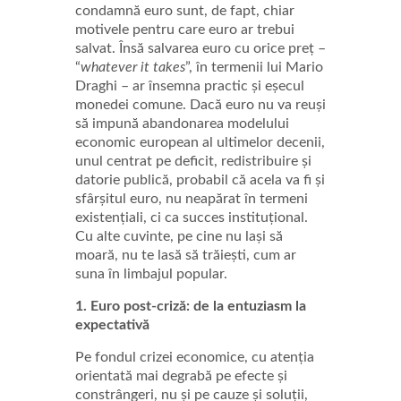
condamnă euro sunt, de fapt, chiar
motivele pentru care euro ar trebui
salvat. Însă salvarea euro cu orice preț –
“
whatever it takes
”, în termenii lui Mario
Draghi – ar însemna practic și eșecul
monedei comune. Dacă euro nu va reuși
să impună abandonarea modelului
economic european al ultimelor decenii,
unul centrat pe deficit, redistribuire și
datorie publică, probabil că acela va fi și
sfârșitul euro, nu neapărat în
termeni
existențiali, ci ca succes instituțional.
Cu alte cuvinte, pe cine nu lași să
moară, nu te lasă să trăiești, cum ar
suna în limbajul popular.
1. Euro post-criză: de la entuziasm la
expectativă
Pe fondul crizei economice, cu atenția
orientată mai degrabă pe efecte și
constrângeri, nu și pe cauze și soluții,