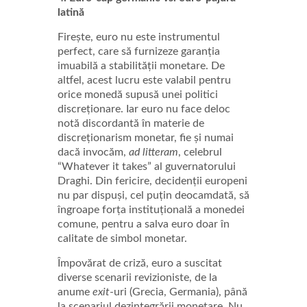
latină
Firește, euro nu este instrumentul
perfect, care să furnizeze garanția
imuabilă a stabilității monetare. De
altfel, acest lucru este valabil pentru
orice monedă supusă unei politici
discreționare. Iar euro nu face deloc
notă discordantă în materie de
discreționarism monetar, fie și numai
dacă invocăm,
ad litteram
, celebrul
“Whatever it takes” al guvernatorului
Draghi. Din fericire, decidenții europeni
nu par dispuși, cel puțin deocamdată, să
îngroape forța instituțională a monedei
comune, pentru a salva euro doar în
calitate de simbol monetar.
Împovărat de criză, euro a suscitat
diverse scenarii revizioniste, de la
anume
exit
-uri (Grecia, Germania), până
la scenariul dezintegrării monetare. Nu