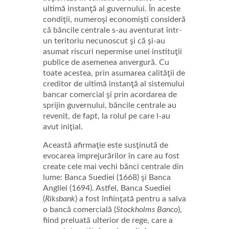
ultimă instanţă al guvernului. În aceste
condiţii, numeroşi economişti consideră
că băncile centrale s-au aventurat într-
un teritoriu necunoscut şi că şi-au
asumat riscuri nepermise unei instituţii
publice de asemenea anvergură. Cu
toate acestea, prin asumarea calităţii de
creditor de ultimă instanţă al sistemului
bancar comercial şi prin acordarea de
sprijin guvernului, băncile centrale au
revenit, de fapt, la rolul pe care l-au
avut iniţial.
Această afirmaţie este susţinută de
evocarea împrejurărilor în care au fost
create cele mai vechi bănci centrale din
lume: Banca Suediei (1668) şi Banca
Angliei (1694). Astfel, Banca Suediei
(
Riksbank
) a fost înfiinţată pentru a salva
o bancă comercială (
Stockholms Banco
),
fiind preluată ulterior de rege, care a