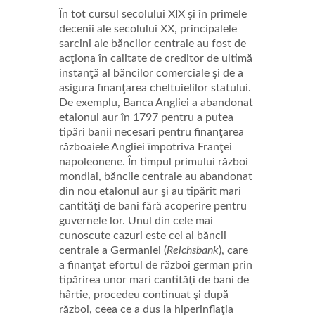
În tot cursul secolului XIX şi în primele
decenii ale secolului XX, principalele
sarcini ale băncilor centrale au fost de
acţiona în calitate de creditor de ultimă
instanţă al băncilor comerciale şi de a
asigura finanţarea cheltuielilor statului.
De exemplu, Banca Angliei a abandonat
etalonul aur în 1797 pentru a putea
tipări banii necesari pentru finanţarea
războaiele Angliei împotriva Franţei
napoleonene. În timpul primului război
mondial, băncile centrale au abandonat
din nou etalonul aur şi au tipărit mari
cantităţi de bani fără acoperire pentru
guvernele lor. Unul din cele mai
cunoscute cazuri este cel al băncii
centrale a Germaniei (
Reichsbank
), care
a finanţat efortul de război german prin
tipărirea unor mari cantităţi de bani de
hârtie, procedeu continuat şi după
război, ceea ce a dus la hiperinflaţia