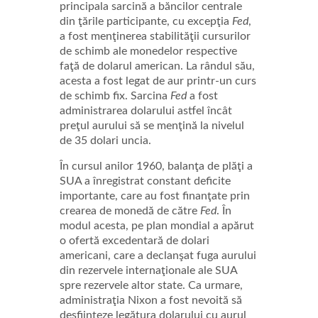
principala sarcină a băncilor centrale
din ţările participante, cu excepţia
Fed
,
a fost menţinerea stabilităţii cursurilor
de schimb ale monedelor respective
faţă de dolarul american. La rândul său,
acesta a fost legat de aur printr-un curs
de schimb fix. Sarcina
Fed
a fost
administrarea dolarului astfel încât
preţul aurului să se menţină la nivelul
de 35 dolari uncia.
În cursul anilor 1960, balanţa de plăţi a
SUA a înregistrat constant deficite
importante, care au fost finanţate prin
crearea de monedă de către
Fed
. În
modul acesta, pe plan mondial a apărut
o ofertă excedentară de dolari
americani, care a declanşat fuga aurului
din rezervele internaţionale ale SUA
spre rezervele altor state. Ca urmare,
administraţia Nixon a fost nevoită să
desfiinţeze legătura dolarului cu aurul