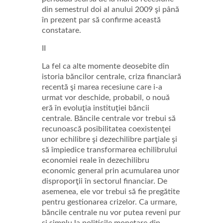
din semestrul doi al anului 2009 şi până
în prezent par să confirme această
constatare.
II
La fel ca alte momente deosebite din
istoria băncilor centrale, criza financiară
recentă şi marea recesiune care i-a
urmat vor deschide, probabil, o nouă
eră în evoluţia instituţiei băncii
centrale. Băncile centrale vor trebui să
recunoască posibilitatea coexistenţei
unor echilibre şi dezechilibre parţiale şi
să împiedice transformarea echilibrului
economiei reale în dezechilibru
economic general prin acumularea unor
disproporţii în sectorul financiar. De
asemenea, ele vor trebui să fie pregătite
pentru gestionarea crizelor. Ca urmare,
băncile centrale nu vor putea reveni pur
şi simplu la politicile monetare din