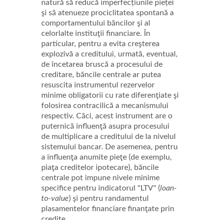
natură să reducă imperfecțiunile pieței
şi să atenueze prociclitatea spontană a
comportamentului băncilor şi al
celorlalte instituţii financiare. În
particular, pentru a evita creşterea
explozivă a creditului, urmată, eventual,
de încetarea bruscă a procesului de
creditare, băncile centrale ar putea
resuscita instrumentul rezervelor
minime obligatorii cu rate diferenţiate şi
folosirea contracilică a mecanismului
respectiv. Căci, acest instrument are o
puternică influenţă asupra procesului
de multiplicare a creditului de la nivelul
sistemului bancar. De asemenea, pentru
a influenţa anumite pieţe (de exemplu,
piaţa creditelor ipotecare), băncile
centrale pot impune nivele minime
specifice pentru indicatorul "LTV" (
loan-
to-value
) şi pentru randamentul
plasamentelor financiare finanţate prin
credite.