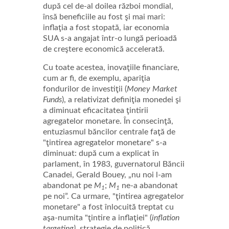
după cel de-al doilea război mondial,
însă beneficiile au fost şi mai mari:
inflaţia a fost stopată, iar economia
SUA s-a angajat într-o lungă perioadă
de creştere economică accelerată.
Cu toate acestea, inovaţiile financiare,
cum ar fi, de exemplu, apariţia
fondurilor de investiţii (
Money Market
Funds
), a relativizat definiţia monedei şi
a diminuat eficacitatea ţintirii
agregatelor monetare. În consecinţă,
entuziasmul băncilor centrale faţă de
"ţintirea agregatelor monetare" s-a
diminuat: după cum a explicat în
parlament, în 1983, guvernatorul Băncii
Canadei, Gerald Bouey, „nu noi l-am
abandonat pe
M
;
M
ne-a abandonat
1
1
pe noi”. Ca urmare, "ţintirea agregatelor
monetare" a fost înlocuită treptat cu
aşa-numita "ţintire a inflaţiei" (
inflation
targeting)
, strategie de politică