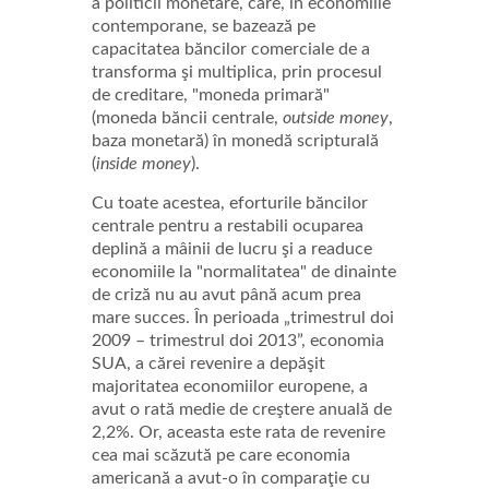
a politicii monetare, care, în economiile
contemporane, se bazează pe
capacitatea băncilor comerciale de a
transforma şi multiplica, prin procesul
de creditare, "moneda primară"
(moneda băncii centrale,
outside money
,
baza monetară) în monedă scripturală
(
inside money
).
Cu toate acestea, eforturile băncilor
centrale pentru a restabili ocuparea
deplină a mâinii de lucru şi a readuce
economiile la "normalitatea" de dinainte
de criză nu au avut până acum prea
mare succes. În perioada „trimestrul doi
2009 – trimestrul doi 2013”, economia
SUA, a cărei revenire a depăşit
majoritatea economiilor europene, a
avut o rată medie de creştere anuală de
2,2%. Or, aceasta este rata de revenire
cea mai scăzută pe care economia
americană a avut-o în comparaţie cu