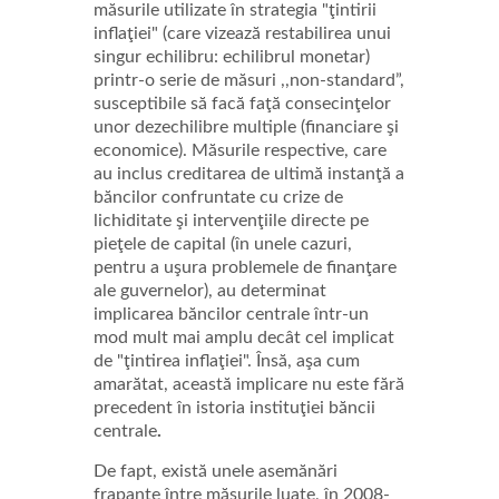
măsurile utilizate în strategia "ţintirii
inflaţiei" (care vizează restabilirea unui
singur echilibru: echilibrul monetar)
printr-o serie de măsuri ,,non-standard”,
susceptibile să facă faţă consecinţelor
unor dezechilibre multiple (financiare şi
economice). Măsurile respective, care
au inclus creditarea de ultimă instanţă a
băncilor confruntate cu crize de
lichiditate şi intervenţiile directe pe
pieţele de capital (în unele cazuri,
pentru a uşura problemele de finanţare
ale guvernelor), au determinat
implicarea băncilor centrale într-un
mod mult mai amplu decât cel implicat
de "ţintirea inflaţiei". Însă, aşa cum
amarătat, această implicare nu este fără
precedent în istoria instituţiei băncii
centrale
.
De fapt, există unele asemănări
frapante între măsurile luate, în 2008-