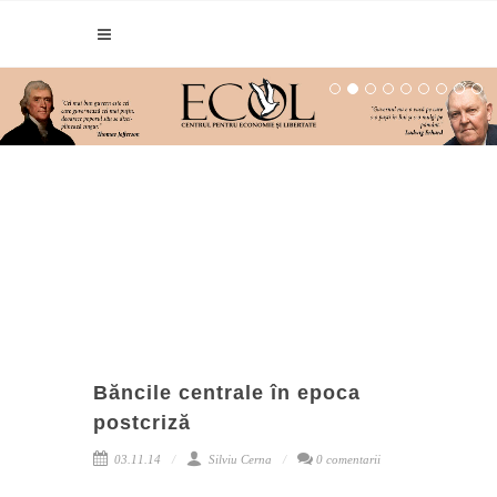
Băncile centrale în epoca
postcriză
03.11.14
Silviu Cerna
0 comentarii