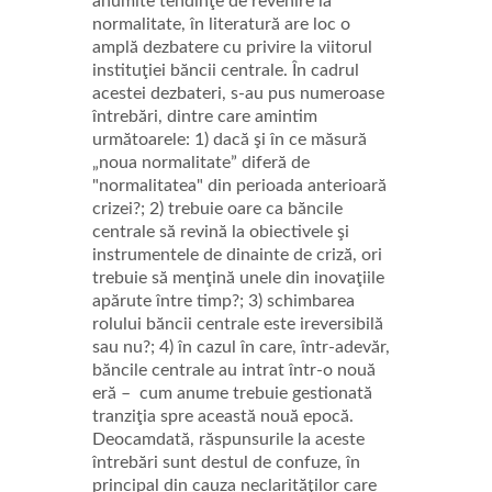
anumite tendinţe de revenire la
normalitate, în literatură are loc o
amplă dezbatere cu privire la viitorul
instituţiei băncii centrale. În cadrul
acestei dezbateri, s-au pus numeroase
întrebări, dintre care amintim
următoarele: 1) dacă şi în ce măsură
„noua normalitate” diferă de
"normalitatea" din perioada anterioară
crizei?; 2) trebuie oare ca băncile
centrale să revină la obiectivele şi
instrumentele de dinainte de criză, ori
trebuie să menţină unele din inovaţiile
apărute între timp?; 3) schimbarea
rolului băncii centrale este ireversibilă
sau nu?; 4) în cazul în care, într-adevăr,
băncile centrale au intrat într-o nouă
eră – cum anume trebuie gestionată
tranziţia spre această nouă epocă.
Deocamdată, răspunsurile la aceste
întrebări sunt destul de confuze, în
principal din cauza neclarităţilor care