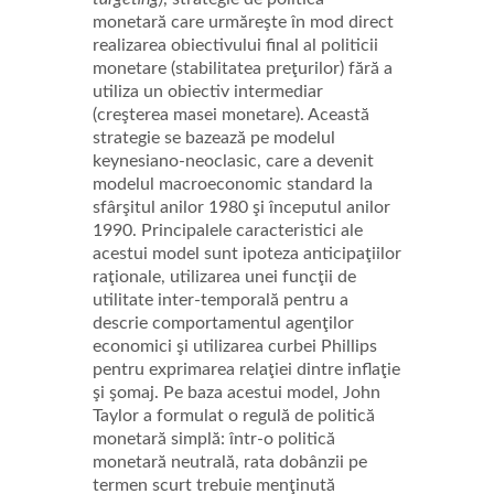
monetară care urmăreşte în mod direct
realizarea obiectivului final al politicii
monetare (stabilitatea preţurilor) fără a
utiliza un obiectiv intermediar
(creşterea masei monetare). Această
strategie se bazează pe modelul
keynesiano-neoclasic, care a devenit
modelul macroeconomic standard la
sfârşitul anilor 1980 şi începutul anilor
1990. Principalele caracteristici ale
acestui model sunt ipoteza anticipaţiilor
raţionale, utilizarea unei funcţii de
utilitate inter-temporală pentru a
descrie comportamentul agenţilor
economici şi utilizarea curbei Phillips
pentru exprimarea relaţiei dintre inflaţie
şi şomaj. Pe baza acestui model, John
Taylor a formulat o regulă de politică
monetară simplă: într-o politică
monetară neutrală, rata dobânzii pe
termen scurt trebuie menţinută