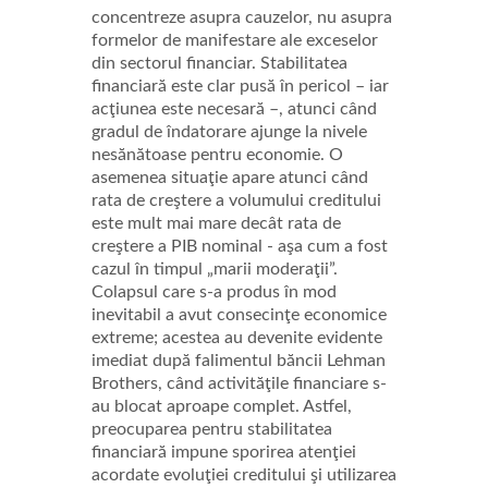
concentreze asupra cauzelor, nu asupra
formelor de manifestare ale exceselor
din sectorul financiar. Stabilitatea
financiară este clar pusă în pericol – iar
acţiunea este necesară –, atunci când
gradul de îndatorare ajunge la nivele
nesănătoase pentru economie. O
asemenea situaţie apare atunci când
rata de creştere a volumului creditului
este mult mai mare decât rata de
creştere a PIB nominal - aşa cum a fost
cazul în timpul „marii moderaţii”.
Colapsul care s-a produs în mod
inevitabil a avut consecinţe economice
extreme; acestea au devenite evidente
imediat după falimentul băncii Lehman
Brothers, când activităţile financiare s-
au blocat aproape complet. Astfel,
preocuparea pentru stabilitatea
financiară impune sporirea atenţiei
acordate evoluţiei creditului şi utilizarea