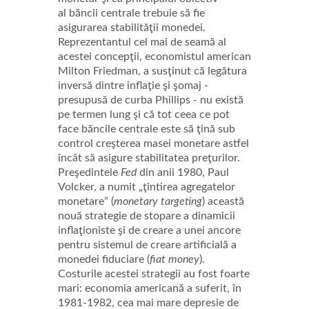
al băncii centrale trebuie să fie
asigurarea stabilităţii monedei.
Reprezentantul cel mai de seamă al
acestei concepţii, economistul american
Milton Friedman, a susţinut că legătura
inversă dintre inflaţie şi şomaj -
presupusă de curba Phillips - nu există
pe termen lung şi că tot ceea ce pot
face băncile centrale este să ţină sub
control creşterea masei monetare astfel
încât să asigure stabilitatea preţurilor.
Preşedintele
Fed
din anii 1980, Paul
Volcker, a numit „ţintirea agregatelor
monetare” (
monetary targeting
) această
nouă strategie de stopare a dinamicii
inflaţioniste şi de creare a unei ancore
pentru sistemul de creare artificială a
monedei fiduciare (
fiat money
).
Costurile acestei strategii au fost foarte
mari: economia americană a suferit, în
1981-1982, cea mai mare depresie de