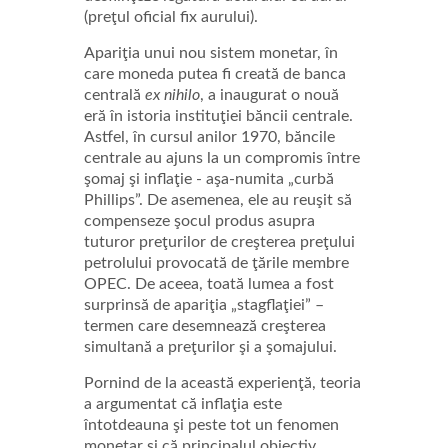
(preţul oficial fix aurului).
Apariţia unui nou sistem monetar, în
care moneda putea fi creată de banca
centrală
ex nihilo
, a inaugurat o nouă
eră în istoria instituţiei băncii centrale.
Astfel, în cursul anilor 1970, băncile
centrale au ajuns la un compromis între
şomaj şi inflaţie - aşa-numita „curbă
Phillips”. De asemenea, ele au reuşit să
compenseze şocul produs asupra
tuturor preţurilor de creşterea preţului
petrolului provocată de ţările membre
OPEC. De aceea, toată lumea a fost
surprinsă de apariţia „stagflaţiei” –
termen care desemnează creşterea
simultană a preţurilor şi a şomajului.
Pornind de la această experienţă, teoria
a argumentat că inflaţia este
întotdeauna şi peste tot un fenomen
monetar şi că principalul obiectiv