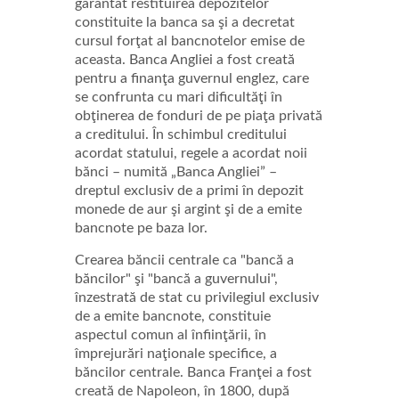
garantat restituirea depozitelor
constituite la banca sa şi a decretat
cursul forţat al bancnotelor emise de
aceasta. Banca Angliei a fost creată
pentru a finanţa guvernul englez, care
se confrunta cu mari dificultăţi în
obţinerea de fonduri de pe piaţa privată
a creditului. În schimbul creditului
acordat statului, regele a acordat noii
bănci – numită „Banca Angliei” –
dreptul exclusiv de a primi în depozit
monede de aur şi argint şi de a emite
bancnote pe baza lor.
Crearea băncii centrale ca "bancă a
băncilor" şi "bancă a guvernului",
înzestrată de stat cu privilegiul exclusiv
de a emite bancnote, constituie
aspectul comun al înfiinţării, în
împrejurări naţionale specifice, a
băncilor centrale. Banca Franţei a fost
creată de Napoleon, în 1800, după