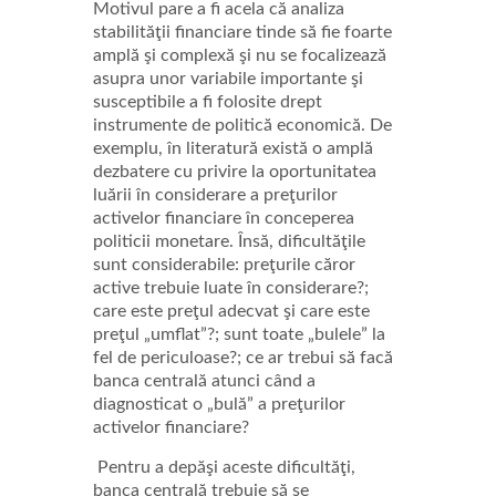
Motivul pare a fi acela că analiza
stabilităţii financiare tinde să fie foarte
amplă şi complexă şi nu se focalizează
asupra unor variabile importante şi
susceptibile a fi folosite drept
instrumente de politică economică. De
exemplu, în literatură există o amplă
dezbatere cu privire la oportunitatea
luării în considerare a preţurilor
activelor financiare în conceperea
politicii monetare. Însă, dificultăţile
sunt considerabile: preţurile căror
active trebuie luate în considerare?;
care este preţul adecvat şi care este
preţul „umflat”?; sunt toate „bulele” la
fel de periculoase?; ce ar trebui să facă
banca centrală atunci când a
diagnosticat o „bulă” a preţurilor
activelor financiare?
Pentru a depăşi aceste dificultăţi,
banca centrală trebuie să se