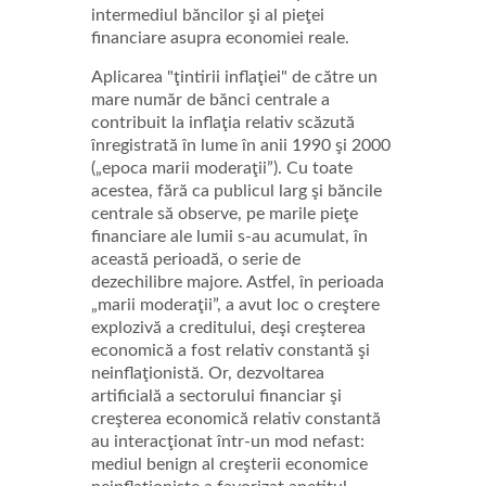
intermediul băncilor şi al pieţei
financiare asupra economiei reale.
Aplicarea "ţintirii inflaţiei" de către un
mare număr de bănci centrale a
contribuit la inflaţia relativ scăzută
înregistrată în lume în anii 1990 şi 2000
(„epoca marii moderaţii”). Cu toate
acestea, fără ca publicul larg şi băncile
centrale să observe, pe marile pieţe
financiare ale lumii s-au acumulat, în
această perioadă, o serie de
dezechilibre majore. Astfel, în perioada
„marii moderaţii”, a avut loc o creştere
explozivă a creditului, deşi creşterea
economică a fost relativ constantă şi
neinflaţionistă. Or, dezvoltarea
artificială a sectorului financiar şi
creşterea economică relativ constantă
au interacţionat într-un mod nefast:
mediul benign al creşterii economice