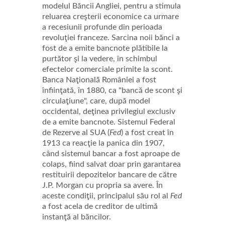
modelul Băncii Angliei, pentru a stimula
reluarea creşterii economice ca urmare
a recesiunii profunde din perioada
revoluţiei franceze. Sarcina noii bănci a
fost de a emite bancnote plătibile la
purtător şi la vedere, în schimbul
efectelor comerciale primite la scont.
Banca Naţională României a fost
înfiinţată, în 1880, ca "bancă de scont şi
circulaţiune", care, după model
occidental, deţinea privilegiul exclusiv
de a emite bancnote. Sistemul Federal
de Rezerve al SUA (
Fed
) a fost creat în
1913 ca reacţie la panica din 1907,
când sistemul bancar a fost aproape de
colaps, fiind salvat doar prin garantarea
restituirii depozitelor bancare de către
J.P. Morgan cu propria sa avere. În
aceste condiţii, principalul său rol al
Fed
a fost acela de creditor de ultimă
instanţă al băncilor.