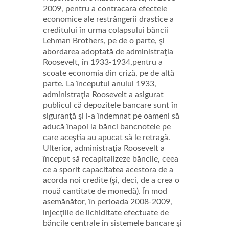
2009, pentru a contracara efectele
economice ale restrângerii drastice a
creditului în urma colapsului băncii
Lehman Brothers, pe de o parte, şi
abordarea adoptată de administraţia
Roosevelt, în 1933-1934,pentru a
scoate economia din criză, pe de altă
parte. La începutul anului 1933,
administraţia Roosevelt a asigurat
publicul că depozitele bancare sunt în
siguranţă şi i-a îndemnat pe oameni să
aducă înapoi la bănci bancnotele pe
care aceştia au apucat să le retragă.
Ulterior, administraţia Roosevelt a
început să recapitalizeze băncile, ceea
ce a sporit capacitatea acestora de a
acorda noi credite (şi, deci, de a crea o
nouă cantitate de monedă). În mod
asemănător, în perioada 2008-2009,
injecţiile de lichiditate efectuate de
băncile centrale în sistemele bancare şi