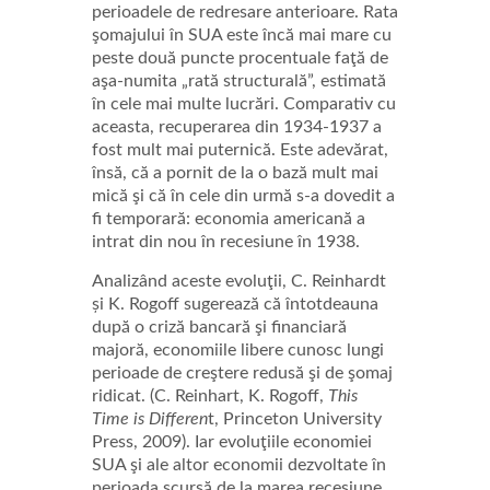
perioadele de redresare anterioare. Rata
şomajului în SUA este încă mai mare cu
peste două puncte procentuale faţă de
aşa-numita „rată structurală”, estimată
în cele mai multe lucrări. Comparativ cu
aceasta, recuperarea din 1934-1937 a
fost mult mai puternică. Este adevărat,
însă, că a pornit de la o bază mult mai
mică şi că în cele din urmă s-a dovedit a
fi temporară: economia americană a
intrat din nou în recesiune în 1938.
Analizând aceste evoluţii, C. Reinhardt
și K. Rogoff sugerează că întotdeauna
după o criză bancară şi financiară
majoră, economiile libere cunosc lungi
perioade de creştere redusă şi de şomaj
ridicat. (C. Reinhart, K. Rogoff,
This
Time is Differen
t, Princeton University
Press, 2009). Iar evoluţiile economiei
SUA şi ale altor economii dezvoltate în
perioada scursă de la marea recesiune