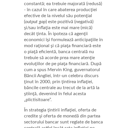
constantă; ea trebuie majorată (redusă)
- în cazul în care abaterea producţiei
efective de la nivelul său potenţial
(
output gap
) este pozitivă (negativă)
şi/sau inflaţia este mai mare (mică)
decât ţinta. În ipoteza că agenţii
economici îşi formulează anticipaţiile în
mod raţional şi că piaţa financiară este
o piaţă eficientă, banca centrală nu
trebuie să acorde prea mare atenţie
evoluţiilor de pe piaţa financiară. După
cum a spus Mervin King, guvernatorul
Băncii Angliei, într-un celebru discurs
ţinut în 2000, prin ţintirea inflaţiei,
băncile centrale au trecut de la artă la
ştiinţă, devenind în felul acesta
„plictisitoare”.
În strategia ţintirii inflaţiei, oferta de
credite şi oferta de monedă din partea
sectorului bancar sunt reglate de banca
centrală astfel încât rata inflaţiei pe