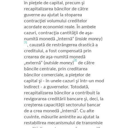
în pieţele de capital, precum şi
recapitalizarea băncilor de către
guverne au ajutat la stoparea
contracţiei volumului creditelor
acordate economiei reale. În ambele
cazuri, contracţia cantităţii de aşa-
numită monedă „internă” (
inside money
)
[1]
, cauzată de restrângerea drastică a
creditului, a fost compensată prin
crearea de aşa-numită monedă
[2]
„externă” (
outside money
)
de către
băncile centrale, prin creditarea
băncilor comerciale, a pieţelor de
capital şi - în unele cazuri şi într-un mod
indirect - a guvernelor. Totodată,
recapitalizarea băncilor a contribuit la
revigorarea creditării bancare şi, deci, la
creşterea capacităţii sectorului bancar
de a crea monedă „internă”. Cu alte
cuvinte, măsurile amintite au ajutat la
restabilirea mecanismului de transmisie