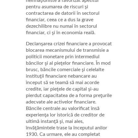
neinflaţioniste a favorizat apetitul
pentru asumarea de riscuri şi
contractarea de datorii în sectorul
financiar, ceea ce a dus la grave
dezechilibre nu numai în sectorul
financiar, ci şi în economia reală.
Declanşarea crizei financiare a provocat
blocarea mecanismului de transmisie a
politicii monetare prin intermediul
băncilor şi al pieţelor financiare. În mod
brusc, băncile comerciale şi celelalte
instituţii financiare nebancare au
început să se teamă să mai acorde
credite, iar pieţele de capital şi-au
pierdut capacitatea de a forma preţurile
adecvate ale activelor financiare.
Băncile centrale au valorificat însă
experienţa lor istorică de creditor de
ultimă instanţă şi, mai ales,
învăţămintele trase la începutul anilor
1930. Ca urmare, ele au completat