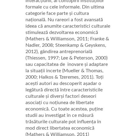
interacțiunii, al contopirii instituțiilor
formale cu cele informale. Din ultima
categorie face parte și cultura
națională. Nu rareori a fost avansată
ideea că anumite caracteristici culturale
stimulează dezvoltarea economică
(Mathers & Williamson, 2011; Franke &
Nadler, 2008; Steenkamp & Geyskens,
2012), gândirea antreprenorială
(Thiessen, 1997; Lee & Peterson, 2000)
sau capacitatea de inovare și adaptare
la situații incerte (Mueller & Thomas,
2000; Halkos & Tzeremes, 2011). Toți
acești autori au descoperit așadar o
legătură directă între caracteristicile
culturale și diverși factori deseori
asociați cu noțiunea de libertate
economică. Cu toate acestea, puține
studii au investigat în ce măsură
trăsăturile culturale pot influența în
mod direct libertatea economică
(Mathers & Williamson, 2011)