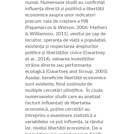
numai. Numeroase studii au confirmat
influența directă și pozitivă a libertății
economice asupra unor indicatori
precum: rata de creștere a PIB
(Papamarcos & Watson, 2006; Mathers
& Williamson, 2011), venitul pe cap de
locuitor, speranța de viață a populației,
existența și respectarea drepturilor
politice și libertăților civice (Gwartney
et al., 2014),
valoarea investițiilor
străine directe sau performanța
ecologică (Gwartney and Stroup, 2005).
Așadar, beneficiile libertății economice
sunt evidente, fiind susținute de
multiple cercetări științifice. În ciuda
numeroaselor studii care au analizat
factorii influențați de libertatea
economică, puține cercetări au
întreprins o examinare statistică a
variabilelor ce pot influența, la rândul
lor, nivelul libertății economice. De-a