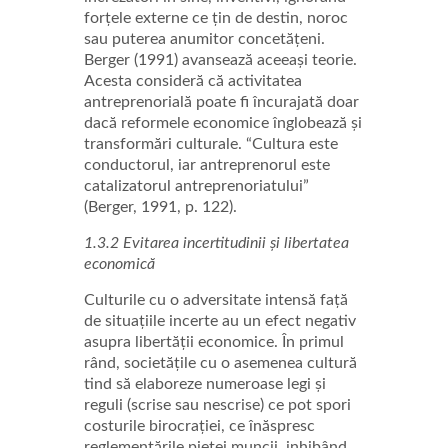
forțele externe ce țin de destin, noroc
sau puterea anumitor concetățeni.
Berger (1991) avansează aceeași teorie.
Acesta consideră că activitatea
antreprenorială poate fi încurajată doar
dacă reformele economice înglobează și
transformări culturale. “Cultura este
conductorul, iar antreprenorul este
catalizatorul antreprenoriatului”
(Berger, 1991, p. 122).
1.3.2 Evitarea incertitudinii și libertatea
economică
Culturile cu o adversitate intensă față
de situațiile incerte au un efect negativ
asupra libertății economice. În primul
rând, societățile cu o asemenea cultură
tind să elaboreze numeroase legi și
reguli (scrise sau nescrise) ce pot spori
costurile birocrației, ce înăspresc
reglementările pieței muncii, inhibând