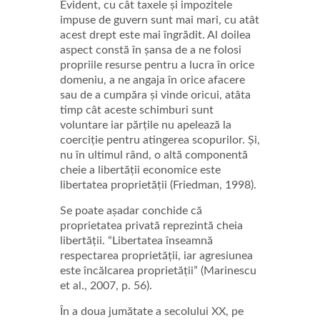
Evident, cu cât taxele și impozitele
impuse de guvern sunt mai mari, cu atât
acest drept este mai îngrădit. Al doilea
aspect constă în șansa de a ne folosi
propriile resurse pentru a lucra în orice
domeniu, a ne angaja în orice afacere
sau de a cumpăra și vinde oricui, atâta
timp cât aceste schimburi sunt
voluntare iar părțile nu apelează la
coerciție pentru atingerea scopurilor. Și,
nu în ultimul rând, o altă componentă
cheie a libertății economice este
libertatea proprietății (Friedman, 1998).
Se poate așadar conchide că
proprietatea privată reprezintă cheia
libertății. “Libertatea înseamnă
respectarea proprietății, iar agresiunea
este încălcarea proprietății” (Marinescu
et al., 2007, p. 56).
În a doua jumătate a secolului XX, pe