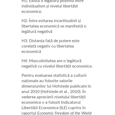
H1: Există o legătură pozitivă între
individualism și nivelul libertății
economice.
H2: Între evitarea incertitudinii și
libertatea economică se manifestă o
legătură negativă
H3: Distanța față de putere este
corelată negativ cu libertatea
economică
H4: Masculinitatea are o legătură
negativă cu nivelul libertății economice.
Pentru evaluarea statistică a culturii
naționale au folosite valorile
dimensiunilor lui Hofstede publicate în
anul 2010 (Hofstede et al., 2010). În
vederea aprecierii nivelului libertății
economice s-a folosit Indicatorul
Libertății Economice (ILE) cuprins în
raportul
Economic Freedom of the World