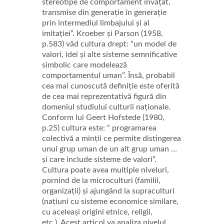
stereotipe de comportament învățat,
transmise din generație în generație
prin intermediul limbajului și al
imitației”. Kroeber și Parson (1958,
p.583) văd cultura drept: “un model de
valori, idei și alte sisteme semnificative
simbolic care modelează
comportamentul uman”. Însă, probabil
cea mai cunoscută definiție este oferită
de cea mai reprezentativă figură din
domeniul studiului culturii naționale.
Conform lui Geert Hofstede (1980,
p.25) cultura este: “ programarea
colectivă a minții ce permite distingerea
unui grup uman de un alt grup uman …
și care include sisteme de valori”.
Cultura poate avea multiple niveluri,
pornind de la microculturi (familii,
organizații) și ajungând la supraculturi
(națiuni cu sisteme economice similare,
cu aceleași origini etnice, religii,
etc.). Acest articol va analiza nivelul