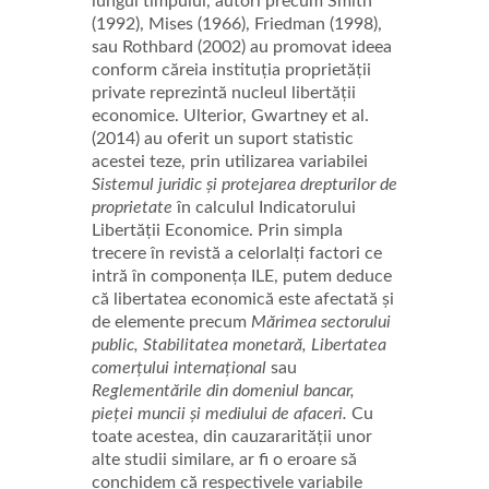
lungul timpului, autori precum Smith
(1992), Mises (1966), Friedman (1998),
sau Rothbard (2002) au promovat ideea
conform căreia instituția proprietății
private reprezintă nucleul libertății
economice. Ulterior, Gwartney et al.
(2014) au oferit un suport statistic
acestei teze, prin utilizarea variabilei
Sistemul juridic și protejarea drepturilor de
proprietate
în calculul Indicatorului
Libertății Economice. Prin simpla
trecere în revistă a celorlalți factori ce
intră în componența ILE, putem deduce
că libertatea economică este afectată și
de elemente precum
Mărimea sectorului
public, Stabilitatea monetară, Libertatea
comerțului internațional
sau
Reglementările din domeniul bancar,
pieței muncii și mediului de afaceri.
Cu
toate acestea, din cauzararității unor
alte studii similare, ar fi o eroare să
conchidem că respectivele variabile