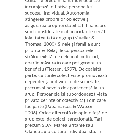
Culturile predominant individualiste
încurajează inițiativa personală și
succesul individual. Autonomia,
atingerea propriilor obiective și
asigurarea propriei stabilități financiare
sunt considerate mai importante decât
loialitatea față de grup (Mueller &
Thomas, 2000). Sinele și familia sunt
prioritare. Relațiile cu persoanele
străine există, de cele mai multe ori,
doar în măsura în care pot genera un
beneficiu (Tiessen, 1997). De cealaltă
parte, culturile colectiviste promovează
dependența individului de societate,
precum și nevoia de apartenență la un
grup. Persoanele își subordonează viața
privată cerințelor colectivității din care
fac parte (Papamarcos & Watson,
2006). Orice diferență de opinie față de
grup este, de obicei, sancționată. Țări
precum SUA, Marea Britanie sau
Olanda au o cultură individualistă, în