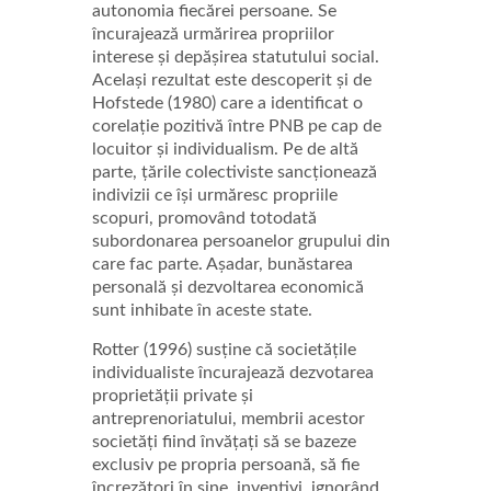
autonomia fiecărei persoane. Se
încurajează urmărirea propriilor
interese și depășirea statutului social.
Același rezultat este descoperit și de
Hofstede (1980) care a identificat o
corelație pozitivă între PNB pe cap de
locuitor și individualism. Pe de altă
parte, țările colectiviste sancționează
indivizii ce își urmăresc propriile
scopuri, promovând totodată
subordonarea persoanelor grupului din
care fac parte. Așadar, bunăstarea
personală și dezvoltarea economică
sunt inhibate în aceste state.
Rotter (1996) susține că societățile
individualiste încurajează dezvotarea
proprietății private și
antreprenoriatului, membrii acestor
societăți fiind învățați să se bazeze
exclusiv pe propria persoană, să fie
încrezători în sine, inventivi, ignorând