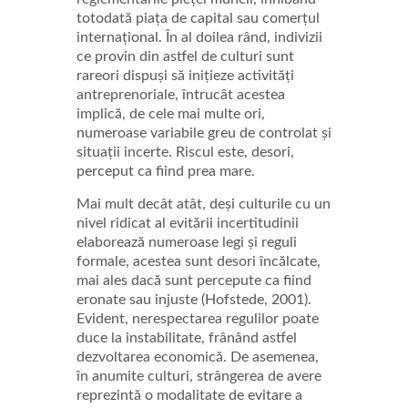
totodată piața de capital sau comerțul
internațional. În al doilea rând, indivizii
ce provin din astfel de culturi sunt
rareori dispuși să inițieze activități
antreprenoriale, întrucât acestea
implică, de cele mai multe ori,
numeroase variabile greu de controlat și
situații incerte. Riscul este, desori,
perceput ca fiind prea mare.
Mai mult decât atât, deși culturile cu un
nivel ridicat al evitării incertitudinii
elaborează numeroase legi și reguli
formale, acestea sunt desori încălcate,
mai ales dacă sunt percepute ca fiind
eronate sau injuste (Hofstede, 2001).
Evident, nerespectarea regulilor poate
duce la instabilitate, frânând astfel
dezvoltarea economică. De asemenea,
în anumite culturi, strângerea de avere
reprezintă o modalitate de evitare a