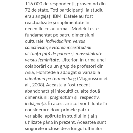
116.000 de respondenți, provenind din
72 de state. Toți participanții la studiu
erau angajați IBM. Datele au fost
reactualizate și suplimentate în
deceniile ce au urmat. Modelul este
fundamentat pe patru dimensiuni
culturale:
individualism versus
colectivism
;
evitarea incertitudinii
;
distanța față de putere
și
masculinitate
versus feminitate
. Ulterior, în urma unei
colaborări cu un grup de profesori din
Asia, Hofstede a adăugat și variabila
orientarea pe termen lung
(Magnusson et
al., 2008). Aceasta a fost recent
abandonată și înlocuită cu alte două
dimensiuni:
pragmatism
și, respectiv,
indulgență
. În acest articol vor fi luate în
considerare doar primele patru
variabile, apărute în studiul inițial și
utilizate până în prezent. Aceastea sunt
singurele incluse de-a lungul ultimilor