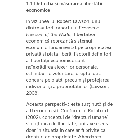
1.1 Definiția și măsurarea libertății
economice
În viziunea lui Robert Lawson, unul
dintre autorii raportului
Economic
Freedom of the World
, libertatea
economică reprezintă sistemul
economic fundamentat pe proprietatea
privată și piața liberă. Factorii definitorii
ai libertății economice sunt
neîngrădirea alegerilor personale,
schimburile voluntare, dreptul de a
concura pe piață, precum și protejarea
indivizilor și a proprietății lor (Lawson,
2008).
Aceasta perspectivă este susținută și de
alți economiști. Conform lui Rothbard
(2002), conceptul de “drepturi umane”
și noțiunea de libertate, pot avea sens
doar în situația în care ar fi privite ca
drepturi de proprietate. Abordarea