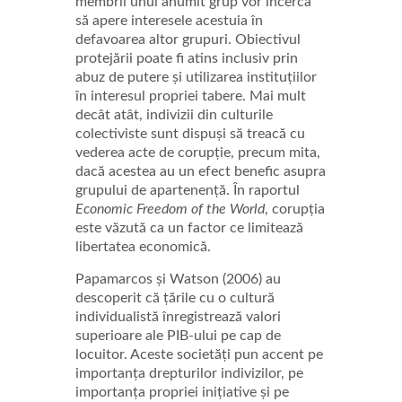
membrii unui anumit grup vor încerca
să apere interesele acestuia în
defavoarea altor grupuri. Obiectivul
protejării poate fi atins inclusiv prin
abuz de putere și utilizarea instituțiilor
în interesul propriei tabere. Mai mult
decât atât, indivizii din culturile
colectiviste sunt dispuși să treacă cu
vederea acte de corupție, precum mita,
dacă acestea au un efect benefic asupra
grupului de apartenență. În raportul
Economic Freedom of the World
, corupția
este văzută ca un factor ce limitează
libertatea economică.
Papamarcos și Watson (2006) au
descoperit că țările cu o cultură
individualistă înregistrează valori
superioare ale PIB-ului pe cap de
locuitor. Aceste societăți pun accent pe
importanța drepturilor indivizilor, pe
importanța propriei inițiative și pe