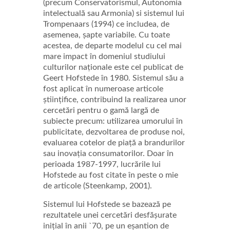
(precum Conservatorismul, Autonomia
intelectuală sau Armonia) si sistemul lui
Trompenaars (1994) ce includea, de
asemenea, șapte variabile. Cu toate
acestea, de departe modelul cu cel mai
mare impact în domeniul studiului
culturilor naționale este cel publicat de
Geert Hofstede în 1980. Sistemul său a
fost aplicat în numeroase articole
științifice, contribuind la realizarea unor
cercetări pentru o gamă largă de
subiecte precum: utilizarea umorului în
publicitate, dezvoltarea de produse noi,
evaluarea cotelor de piață a brandurilor
sau inovația consumatorilor. Doar în
perioada 1987-1997, lucrările lui
Hofstede au fost citate în peste o mie
de articole (Steenkamp, 2001).
Sistemul lui Hofstede se bazează pe
rezultatele unei cercetări desfășurate
inițial în anii `70, pe un eșantion de