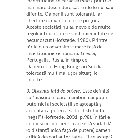
incertitudine se caracterizează printr-o
mai mare deschidere către ideile noi sau
diferite. Oamenii sunt toleranți, iar
libertatea cuvântului este prețuită.
Aceste societăți nu au nevoie de multe
reguli întrucât nu se simt amenințate de
necunoscut (Hofstede, 1980). Printre
țările cu o adversitate mare față de
incertitudine se numără: Grecia,
Portugalia, Rusia, în timp ce
Danemarca, Hong Kong sau Suedia
tolerează mult mai ușor situațiile
incerte.
3. Distanța față de putere
. Este definită
ca “măsura în care membrii mai puțin
puternici ai societății se așteaptă și
acceptă ca puterea să fie distribuită
inegal” (Hofstede, 2001, p.98). În țările
cu un scor mic pentru această variabilă
(o distanță mică față de putere) oamenii
critică deseori autoritatea. Ei se așteptă