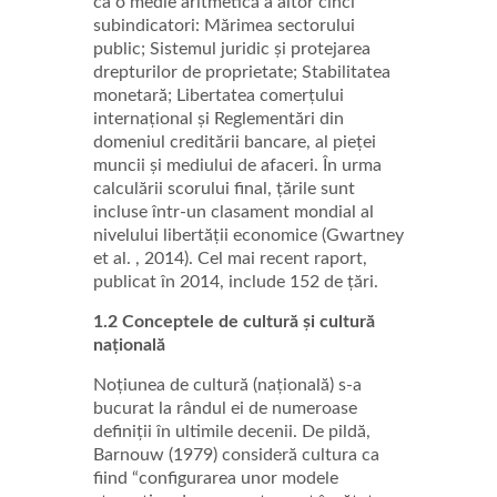
ca o medie aritmetică a altor cinci
subindicatori: Mărimea sectorului
public; Sistemul juridic și protejarea
drepturilor de proprietate; Stabilitatea
monetară; Libertatea comerțului
internațional și Reglementări din
domeniul creditării bancare, al pieței
muncii și mediului de afaceri. În urma
calculării scorului final, țările sunt
incluse într-un clasament mondial al
nivelului libertății economice (Gwartney
et al. , 2014). Cel mai recent raport,
publicat în 2014, include 152 de țări.
1.2 Conceptele de cultură și cultură
națională
Noțiunea de cultură (națională) s-a
bucurat la rândul ei de numeroase
definiții în ultimile decenii. De pildă,
Barnouw (1979) consideră cultura ca
fiind “configurarea unor modele