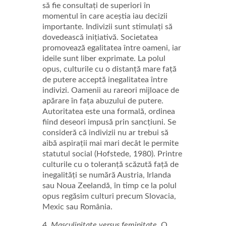
să fie consultați de superiori în
momentul în care aceștia iau decizii
importante. Indivizii sunt stimulați să
dovedească inițiativă. Societatea
promovează egalitatea între oameni, iar
ideile sunt liber exprimate. La polul
opus, culturile cu o distanță mare față
de putere acceptă inegalitatea între
indivizi. Oamenii au rareori mijloace de
apărare în fața abuzului de putere.
Autoritatea este una formală, ordinea
fiind deseori impusă prin sancțiuni. Se
consideră că indivizii nu ar trebui să
aibă aspirații mai mari decât le permite
statutul social (Hofstede, 1980). Printre
culturile cu o toleranță scăzută față de
inegalități se numără Austria, Irlanda
sau Noua Zeelandă, în timp ce la polul
opus regăsim culturi precum Slovacia,
Mexic sau România.
4.
Masculinitate versus feminitate.
O