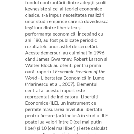
fondul confruntării dintre adepții școlii
keynesiste și cei ai teoriei economice
clasice, s-a impus necesitatea realizării
unor studii empirice care să dovedească
legătura dintre libertatea și
performanța economică. Începând cu
anii `80, au fost publicate periodic
rezultatele unor astfel de cercetări.
Aceste demersuri au culminat în 1996,
când James Gwartney, Robert Larson și
Walter Block au oferit, pentru prima
oară, raportul
Economic Freedom of the
World
- Libertatea Economică în Lume
(Marinescu et al., 2007). Elementul
central al acestui raport este
reprezentat de Indicatorul Libertății
Economice (ILE), un instrument ce
permite măsurarea nivelului libertății
pentru fiecare țară inclusă în studiu. ILE
poate lua valori între 0 (cel mai puțin
liber) și 10 (cel mai liber) și este calculat