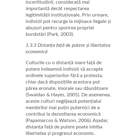
incertitudinii, considerată mai
importantă decât respectarea
legitimității instituționale. Prin urmare,
indivizii pot recurge la mijloace ilegale și
abuzuri pentru sporirea propriei
bunăstări (Park, 2003).
1.3.3 Distanța față de putere și libertatea
economică
Culturile cu o distanță mare față de
putere îndeamnă indivizii să accepte
ordinele superiorilor fără a protesta,
chiar dacă dispozițiile acestora pot
părea eronate, imorale sau dăunătoare
(Swaidan & Hayes, 2005). De asemenea,
aceste culturi neglijează potențialul
membrilor mai puțin puternici de a
contribui la dezvoltarea economică
(Papamarcos & Watson, 2006). Așadar,
distanța față de putere poate inhiba
libertatea și progresul economic.