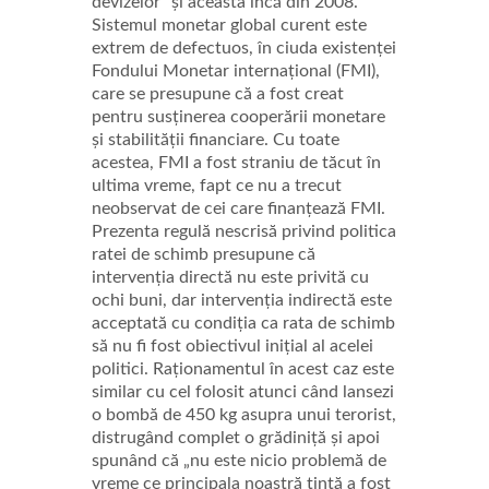
devizelor” și aceasta încă din 2008.
Sistemul monetar global curent este
extrem de defectuos, în ciuda existenței
Fondului Monetar internațional (FMI),
care se presupune că a fost creat
pentru susținerea cooperării monetare
și stabilității financiare.
Cu toate
acestea, FMI a fost straniu de tăcut în
ultima vreme, fapt ce nu a trecut
neobservat de cei care finanțează FMI.
Prezenta regulă nescrisă privind politica
ratei de schimb presupune că
intervenția directă nu este privită cu
ochi buni, dar intervenția indirectă este
acceptată cu condiția ca rata de schimb
să nu fi fost obiectivul inițial al acelei
politici. Raționamentul în acest caz este
similar cu cel folosit atunci când lansezi
o bombă de 450 kg asupra unui terorist,
distrugând complet o grădiniță și apoi
spunând că „nu este nicio problemă de
vreme ce principala noastră țintă a fost