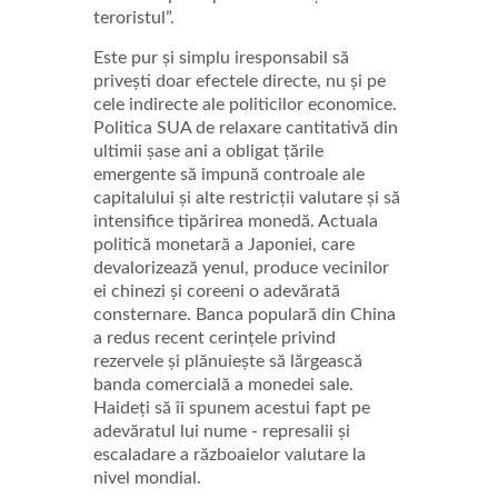
teroristul”.
Este pur și simplu iresponsabil să
privești doar efectele directe, nu și pe
cele indirecte ale politicilor economice.
Politica SUA de relaxare cantitativă din
ultimii șase ani a obligat țările
emergente să impună controale ale
capitalului și alte restricții valutare și să
intensifice tipărirea monedă. Actuala
politică monetară a Japoniei, care
devalorizează yenul, produce vecinilor
ei chinezi și coreeni o adevărată
consternare. Banca populară din China
a redus recent cerințele privind
rezervele și plănuiește să lărgească
banda comercială a monedei sale.
Haideți să îi spunem acestui fapt pe
adevăratul lui nume - represalii și
escaladare a războaielor valutare la
nivel mondial.