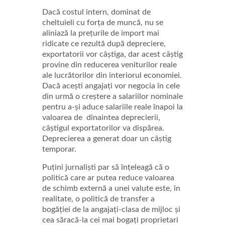
Dacă costul intern, dominat de
cheltuieli cu forța de muncă, nu se
aliniază la prețurile de import mai
ridicate ce rezultă după depreciere,
exportatorii vor câștiga, dar acest câștig
provine din reducerea veniturilor reale
ale lucrătorilor din interiorul economiei.
Dacă acești angajați vor negocia în cele
din urmă o creștere a salariilor nominale
pentru a-și aduce salariile reale înapoi la
valoarea de dinaintea deprecierii,
câștigul exportatorilor va dispărea.
Deprecierea a generat doar un câștig
temporar.
Puțini jurnaliști par să înțeleagă că o
politică care ar putea reduce valoarea
de schimb externă a unei valute este, în
realitate, o politică de transfer a
bogăției de la angajați-clasa de mijloc și
cea săracă-la cei mai bogați proprietari