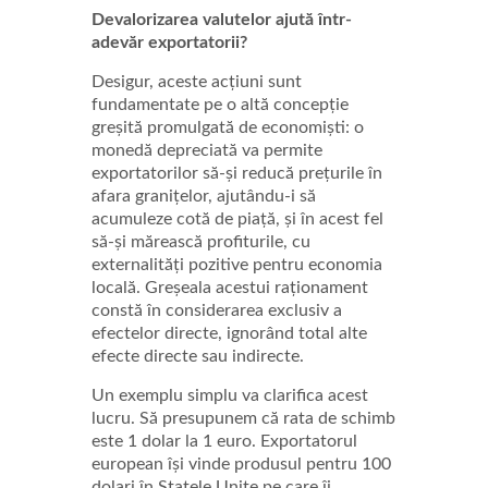
Devalorizarea valutelor ajută într-
adevăr exportatorii?
Desigur, aceste acțiuni sunt
fundamentate pe o altă concepție
greșită promulgată de economiști: o
monedă depreciată va permite
exportatorilor să-și reducă prețurile în
afara granițelor, ajutându-i să
acumuleze cotă de piață, și în acest fel
să-și mărească profiturile, cu
externalități pozitive pentru economia
locală. Greșeala acestui raționament
constă în considerarea exclusiv a
efectelor directe, ignorând total alte
efecte directe sau indirecte.
Un exemplu simplu va clarifica acest
lucru. Să presupunem că rata de schimb
este 1 dolar la 1 euro. Exportatorul
european își vinde produsul pentru 100
dolari în Statele Unite pe care îi