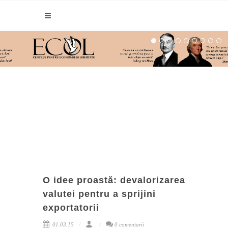
O idee proastă: devalorizarea
valutei pentru a sprijini
exportatorii
01.03.15
0 comentarii