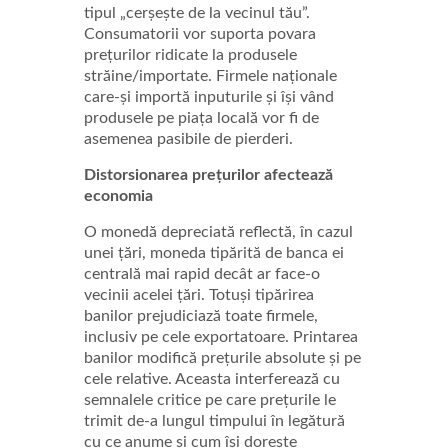
tipul „cerșește de la vecinul tău”.
Consumatorii vor suporta povara
prețurilor ridicate la produsele
străine/importate. Firmele naționale
care-și importă inputurile și își vând
produsele pe piața locală vor fi de
asemenea pasibile de pierderi.
Distorsionarea prețurilor afectează
economia
O monedă depreciată reflectă, în cazul
unei țări, moneda tipărită de banca ei
centrală mai rapid decât ar face-o
vecinii acelei țări. Totuși tipărirea
banilor prejudiciază toate firmele,
inclusiv pe cele exportatoare. Printarea
banilor modifică prețurile absolute și pe
cele relative. Aceasta interferează cu
semnalele critice pe care prețurile le
trimit de-a lungul timpului în legătură
cu ce anume și cum își dorește