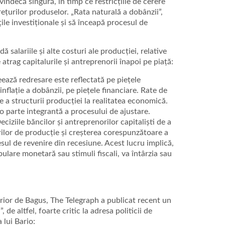
vindecă singură, în timp ce restricțiile de cerere
rețurilor produselor. „Rata naturală a dobânzii”,
țile investiționale și să înceapă procesul de
 salariile și alte costuri ale producției, relative
 atrag capitalurile și antreprenorii înapoi pe piață:
eează redresare este reflectată pe piețele
nflație a dobânzii, pe piețele financiare. Rate de
e a structurii producției la realitatea economică.
 o parte integrantă a procesului de ajustare.
ciziile băncilor și antreprenorilor capitaliști de a
rilor de producție și creșterea corespunzătoare a
esul de revenire din recesiune. Acest lucru implică,
pulare monetară sau stimuli fiscali, va întârzia sau
rior de Bagus, The Telegraph a publicat recent un
de altfel, foarte critic la adresa politicii de
 lui Bario: