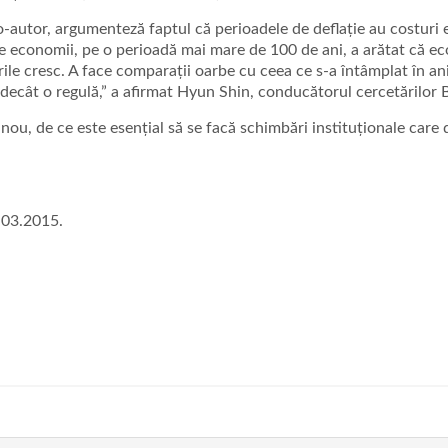
o-autor, argumenteză faptul că perioadele de deflație au costuri
 de economii, pe o perioadă mai mare de 100 de ani, a arătat că e
ile cresc. A face comparații oarbe cu ceea ce s-a întâmplat în ani
ecât o regulă,” a afirmat Hyun Shin, conducătorul cercetărilor B
nou, de ce este esențial să se facă schimbări instituționale care d
.03.2015.