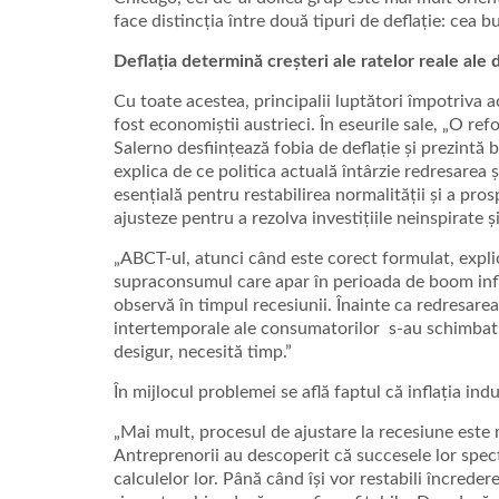
face distincția între două tipuri de deflație: cea bu
Deflația determină creșteri ale ratelor reale al
Cu toate acestea, principalii luptători împotriva a
fost economiștii austrieci. În eseurile sale, „O ref
Salerno desființează fobia de deflație și prezintă
explica de ce politica actuală întârzie redresarea ș
esențială pentru restabilirea normalității și a pr
ajusteze pentru a rezolva investițiile neinspirat
„ABCT-ul, atunci când este corect formulat, explic
supraconsumul care apar în perioada de boom infla
observă în timpul recesiunii. Înainte ca redresare
intertemporale ale consumatorilor s-au schimbat dra
desigur, necesită timp.”
În mijlocul problemei se află faptul că inflația in
„Mai mult, procesul de ajustare la recesiune este
Antreprenorii au descoperit că succesele lor spect
calculelor lor. Până când își vor restabili încredere