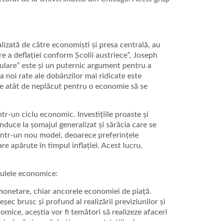
alizată de către economiști și presa centrală, au
are a deflației conform Școlii austriece”, Joseph
mulare” este și un puternic argument pentru a
la noi rate ale dobânzilor mai ridicate este
ste atât de neplăcut pentru o economie să se
r-un ciclu economic. Investițiile proaste și
duce la șomajul generalizat și sărăcia care se
ă într-un nou model, deoarece preferințele
e apărute în timpul inflației. Acest lucru,
lculele economice:
 monetare, chiar ancorele economiei de piață.
c brusc și profund al realizării previziunilor și
onomice, aceștia vor fi temători să realizeze afaceri