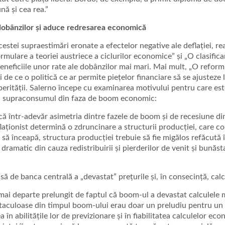
nă și cea rea.”
e dobânzilor și aduce redresarea economică
cestei supraestimări eronate a efectelor negative ale deflației, re
ormulare a teoriei austriece a ciclurilor economice” și „O clasific
 beneficiile unor rate ale dobânzilor mai mari. Mai mult, „O refor
i de ce o politică ce ar permite piețelor financiare să se ajusteze 
osperității. Salerno începe cu examinarea motivului pentru care e
e și supraconsumul din faza de boom economic:
ă într-adevăr asimetria dintre fazele de boom și de recesiune dint
ționist determină o zdruncinare a structurii producției, care con
a să înceapă, structura producției trebuie să fie migălos refăcut
matic din cauza redistribuirii și pierderilor de venit și bunăstar
dusă de banca centrală a „devastat” prețurile și, în consecință, ca
 mai departe prelungit de faptul că boom-ul a devastat calculele
aculoase din timpul boom-ului erau doar un preludiu pentru un eșe
a în abilitățile lor de previzionare și în fiabilitatea calculelor ec