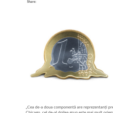
Share:
„Cea de-a doua componentă are reprezentanți prec
Chicago, cel de-al doilea grup este mai mult orien