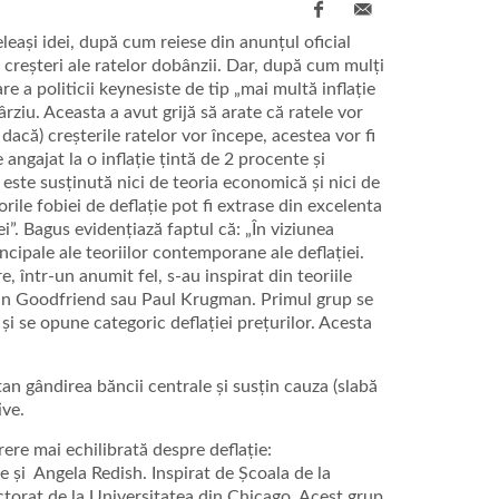
leași idei, după cum reiese din anunțul oficial
e creșteri ale ratelor dobânzii. Dar, după cum mulți
e a politicii keynesiste de tip „mai multă inflație
rziu. Aceasta a avut grijă să arate că ratele vor
 dacă)
creșterile ratelor vor începe, acestea vor fi
 angajat la o inflație țintă de 2 procente și
 este susținută nici de teoria economică și nici de
rile fobiei de deflație pot fi extrase din excelenta
ei”. Bagus evidențiază faptul că: „În viziunea
ipale ale teoriilor contemporane ale deflației.
 într-un anumit fel, s-au inspirat din teoriile
in Goodfriend sau Paul Krugman. Primul grup se
și se opune categoric deflației prețurilor. Acesta
an gândirea băncii centrale și susțin cauza (slabă
ive.
ere mai echilibrată despre deflație:
și Angela Redish. Inspirat de Școala de la
ctorat de la Universitatea din Chicago. Acest grup