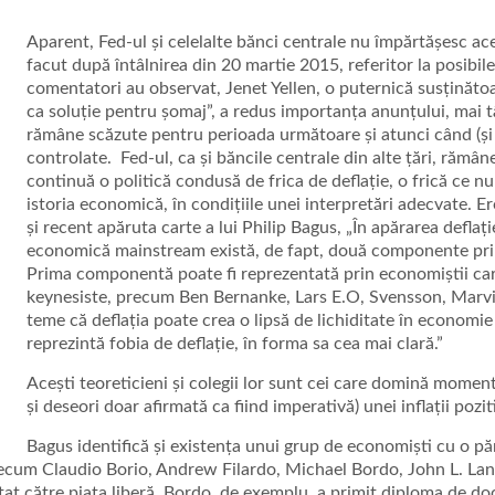
Aparent, Fed-ul și celelalte bănci centrale nu împărtășesc ace
facut după întâlnirea din 20 martie 2015, referitor la posibil
comentatori au observat, Jenet Yellen, o puternică susținătoar
ca soluție pentru șomaj”, a redus importanța anunțului, mai tâ
rămâne scăzute pentru perioada următoare și atunci când (și
controlate. Fed-ul, ca și băncile centrale din alte țări, rămâne
continuă o politică condusă de frica de deflație, o frică ce nu
istoria economică, în condițiile unei interpretări adecvate. Ero
și recent apăruta carte a lui Philip Bagus, „În apărarea deflați
economică mainstream există, de fapt, două componente princ
Prima componentă poate fi reprezentată prin economiștii care,
keynesiste, precum Ben Bernanke, Lars E.O, Svensson, Marv
teme că deflația poate crea o lipsă de lichiditate în economie 
reprezintă fobia de deflație, în forma sa cea mai clară.”
Acești teoreticieni și colegii lor sunt cei care domină moment
și deseori doar afirmată ca fiind imperativă) unei inflații pozit
Bagus identifică și existența unui grup de economiști cu o păr
um Claudio Borio, Andrew Filardo, Michael Bordo, John L. Lane 
tat către piața liberă. Bordo, de exemplu, a primit diploma de do