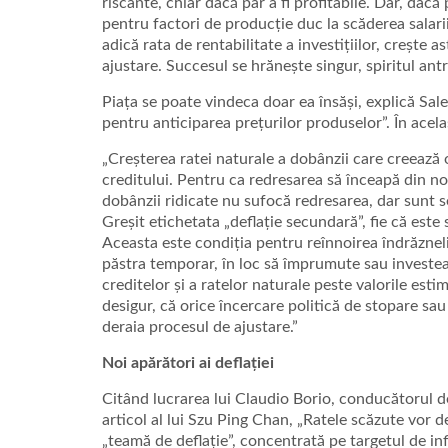
riscante, chiar dacă par a fi profitabile. Dar, dacă
pentru factori de producție duc la scăderea salarii
adică rata de rentabilitate a investițiilor, crește 
ajustare. Succesul se hrănește singur, spiritul ant
Piața se poate vindeca doar ea însăși, explică Saler
pentru anticiparea prețurilor produselor”. În acelaș
„Creșterea ratei naturale a dobânzii care creează 
creditului. Pentru ca redresarea să înceapă din nou
dobânzii ridicate nu sufocă redresarea, dar sunt se
Greșit etichetata „deflație secundară”, fie că este
Aceasta este condiția pentru reînnoirea îndrăznelii 
păstra temporar, în loc să împrumute sau investea
creditelor și a ratelor naturale peste valorile est
desigur, că orice încercare politică de stopare sau 
deraia procesul de ajustare.”
Noi apărători ai deflației
Citând lucrarea lui Claudio Borio, conducătorul 
articol al lui Szu Ping Chan, „Ratele scăzute vor dec
„teamă de deflație”, concentrată pe targetul de i