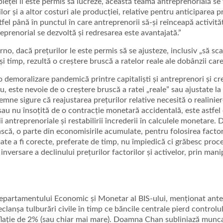
 pieței îi este permis să lucreze, această teamă antreprenorială se 
lor și a altor costuri ale producției, relative pentru anticiparea p
astfel până în punctul în care antreprenorii să-și reînceapă activită
reprenorial se dezvoltă și redresarea este avantajată.”
no, dacă prețurilor le este permis să se ajusteze, inclusiv „să scadă
i timp, rezultă o creștere bruscă a ratelor reale ale dobânzii care
o demoralizare pandemică printre capitaliști și antreprenori și cr
, este nevoie de o creștere bruscă a ratei „reale” sau ajustate la i
mne sigure că reajustarea prețurilor relative necesită o realinier
 sau nu însoțită de o contracție monetară accidentală, este astfel
antreprenoriale și restabilirii încrederii în calculele monetare. De
scă, o parte din economisirile acumulate, pentru folosirea facto
imate a fi corecte, preferate de timp, nu împiedică ci grăbesc proc
inversare a declinului prețurilor factorilor și activelor, prin mani
departamentului Economic și Monetar al BIS-ului, menționat ante
lanșa tulburări civile în timp ce băncile centrale pierd controlul”, 
nflație de 2% (sau chiar mai mare). Doamna Chan subliniază munca