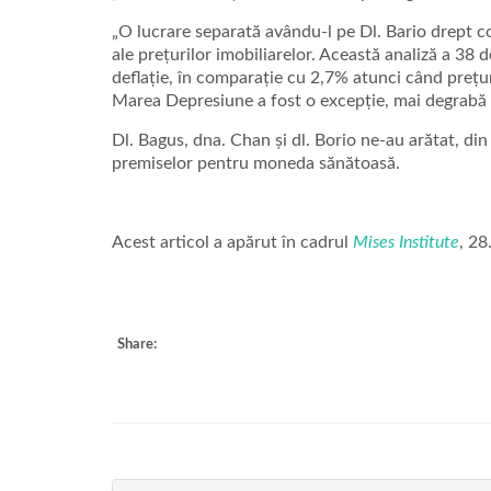
„O lucrare separată avându-l pe Dl. Bario drept c
ale prețurilor imobiliarelor. Această analiză a 38
deflație, în comparație cu 2,7% atunci când prețur
Marea Depresiune a fost o excepție, mai degrabă d
Dl. Bagus, dna. Chan și dl. Borio ne-au arătat, din 
premiselor pentru moneda sănătoasă.
Acest articol a apărut în cadrul
Mises Institute
, 28
Share: