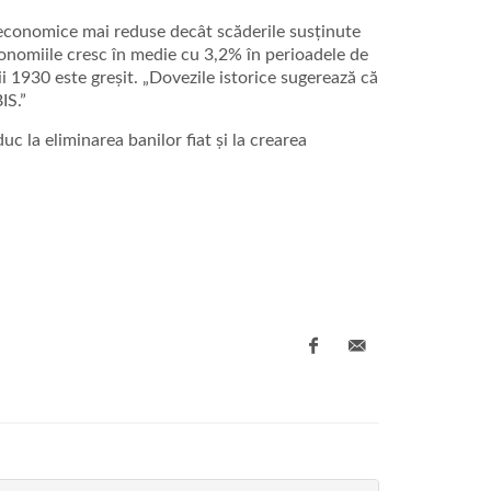
 economice mai reduse decât scăderile susținute
conomiile cresc în medie cu 3,2% în perioadele de
i 1930 este greșit. „Dovezile istorice sugerează că
IS.”
uc la eliminarea banilor fiat și la crearea