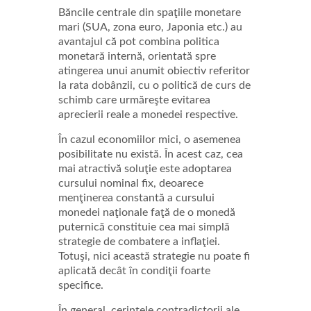
Băncile centrale din spaţiile monetare
mari (SUA, zona euro, Japonia etc.) au
avantajul că pot combina politica
monetară internă, orientată spre
atingerea unui anumit obiectiv referitor
la rata dobânzii, cu o politică de curs de
schimb care urmăreşte evitarea
aprecierii reale a monedei respective.
În cazul economiilor mici, o asemenea
posibilitate nu există. În acest caz, cea
mai atractivă soluţie este adoptarea
cursului nominal fix, deoarece
menţinerea constantă a cursului
monedei naţionale faţă de o monedă
puternică constituie cea mai simplă
strategie de combatere a inflaţiei.
Totuşi, nici această strategie nu poate fi
aplicată decât în condiţii foarte
specifice.
În general, cerinţele contradictorii ale