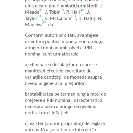
dintre care pot fi amintiţi următorii: J.
[8]
[9]
[10]
Meade
, J. Tobin
, R. Hall
, J.
[11]
[12]
Taylor
, B. McCallum
, R. Hall şi N.
[13]
Mankiw
etc.
Conform autorilor citaţi, avantajele
orientării politicii monetare în direcţia
atingerii unui anumit nivel al PIB
nominal sunt următoarele:
a) eliminarea decalajelor cu care se
manifestă efectele exercitate de
variaţiile cantităţii de monedă asupra
nivelului general al preţurilor;
b) stabilitatea pe termen lung a ratei de
creştere a PIB nominal, caracteristică
necesară pentru atingerea nivelului
dorit al ratei inflaţiei;
c) existenţa unor proprietăţi de reglare
automată a şocurilor ce intervin în