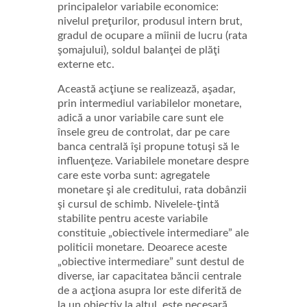
principalelor variabile economice:
nivelul preţurilor, produsul intern brut,
gradul de ocupare a mîinii de lucru (rata
şomajului), soldul balanţei de plăţi
externe etc.
Această acţiune se realizează, aşadar,
prin intermediul variabilelor monetare,
adică a unor variabile care sunt ele
însele greu de controlat, dar pe care
banca centrală îşi propune totuşi să le
influenţeze. Variabilele monetare despre
care este vorba sunt: agregatele
monetare şi ale creditului, rata dobânzii
şi cursul de schimb. Nivelele-ţintă
stabilite pentru aceste variabile
constituie „obiectivele intermediare” ale
politicii monetare. Deoarece aceste
„obiective intermediare” sunt destul de
diverse, iar capacitatea băncii centrale
de a acţiona asupra lor este diferită de
la un obiectiv la altul, este necesară