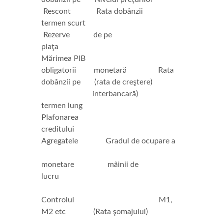
Rescont Rata dobânzii
termen scurt
Rezerve de pe
piaţa
Mărimea PIB
obligatorii monetară Rata
dobânzii pe (rata de creştere)
interbancară)
termen lung
Plafonarea
creditului
Agregatele Gradul de ocupare a
monetare mâinii de
lucru
Controlul M1,
M2 etc (Rata şomajului)