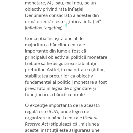
monetare,
M
, sau, mai nou, pe un
2
obiectiv privind rata inflaţiei.
Denumirea consacrată a acestei din
urmă orientări este „ţintirea inflaţiei”
[1]
(
inflation targeting
).
Concepția însuşită oficial de
majoritatea băncilor centrale
importante din lume a fost că
principalul obiectiv al politicii monetare
trebuie să fie asigurarea stabilităţii
preţurilor. Astfel, în majoritatea ţărilor,
stabilitatea preţurilor ca obiectiv
fundamental al politicii monetare a fost
prevăzută în legea de organizare şi
funcţionare a băncii centrale.
O excepţie importantă de la această
regulă este SUA, unde legea de
organizare a băncii centrale (
Federal
Reserve Act
) stipulează că „misiunea
acestei instituţii este asigurarea unei