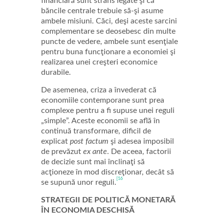
financiară sunt strâns legate şi că
băncile centrale trebuie să-şi asume
ambele misiuni. Căci, deşi aceste sarcini
complementare se deosebesc din multe
puncte de vedere, ambele sunt esenţiale
pentru buna funcţionare a economiei şi
realizarea unei creşteri economice
durabile.
De asemenea, criza a învederat că
economiile contemporane sunt prea
complexe pentru a fi supuse unei reguli
„simple”. Aceste economii se află în
continuă transformare, dificil de
explicat
post factum
şi adesea imposibil
de prevăzut
ex ante
. De aceea, factorii
de decizie sunt mai înclinaţi să
acţioneze în mod discreţionar, decât să
[16
se supună unor reguli.
STRATEGII DE POLITICĂ MONETARĂ
ÎN ECONOMIA DESCHISĂ