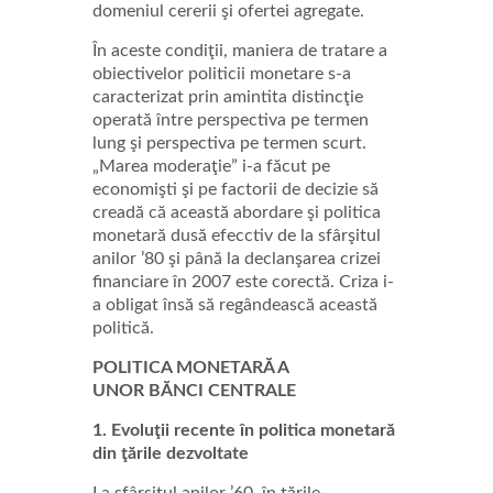
domeniul cererii şi ofertei agregate.
În aceste condiţii, maniera de tratare a
obiectivelor politicii monetare s-a
caracterizat prin amintita distincţie
operată între perspectiva pe termen
lung şi perspectiva pe termen scurt.
„Marea moderaţie” i-a făcut pe
economişti şi pe factorii de decizie să
creadă că această abordare şi politica
monetară dusă efecctiv de la sfârşitul
anilor ’80 şi până la declanşarea crizei
financiare în 2007 este corectă. Criza i-
a obligat însă să regândească această
politică.
POLITICA MONETARĂ A
UNOR BĂNCI CENTRALE
1. Evoluţii recente în politica monetară
din ţările dezvoltate