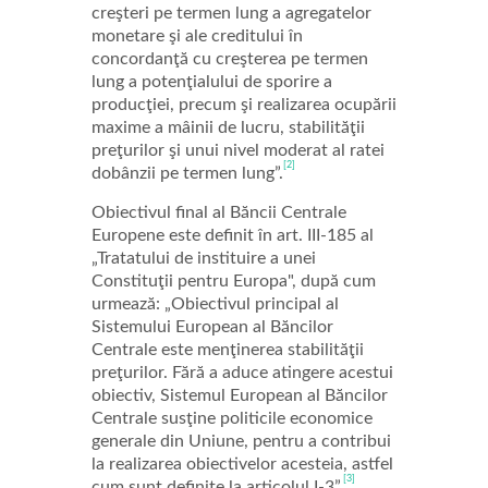
creşteri pe termen lung a agregatelor
monetare şi ale creditului în
concordanţă cu creşterea pe termen
lung a potenţialului de sporire a
producţiei, precum şi realizarea ocupării
maxime a mâinii de lucru, stabilităţii
preţurilor şi unui nivel moderat al ratei
[2]
dobânzii pe termen lung”.
Obiectivul final al Băncii Centrale
Europene este definit în art. III-185 al
„Tratatului de instituire a unei
Constituţii pentru Europa", după cum
urmează: „Obiectivul principal al
Sistemului European al Băncilor
Centrale este menţinerea stabilităţii
preţurilor. Fără a aduce atingere acestui
obiectiv, Sistemul European al Băncilor
Centrale susţine politicile economice
generale din Uniune, pentru a contribui
la realizarea obiectivelor acesteia, astfel
[3]
cum sunt definite la articolul I-3”.