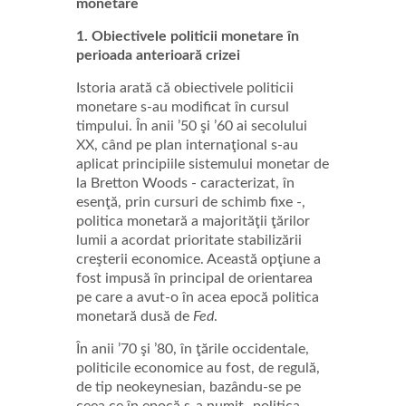
monetare
1. Obiectivele politicii monetare în
perioada anterioară crizei
Istoria arată că obiectivele politicii
monetare s-au modificat în cursul
timpului. În anii ’50 şi ’60 ai secolului
XX, când pe plan internaţional s-au
aplicat principiile sistemului monetar de
la Bretton Woods - caracterizat, în
esenţă, prin cursuri de schimb fixe -,
politica monetară a majorităţii ţărilor
lumii a acordat prioritate stabilizării
creşterii economice. Această opţiune a
fost impusă în principal de orientarea
pe care a avut-o în acea epocă politica
monetară dusă de
Fed
.
În anii ’70 şi ’80, în ţările occidentale,
politicile economice au fost, de regulă,
de tip neokeynesian, bazându-se pe