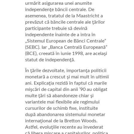
urmărit asigurarea unei anumite
independenţe băncii centrale. De
asemenea, tratatul de la Maastricht a
prevăzut că băncile centrale ale ţărilor
participante trebuie să devină
independente înainte de a intra în
„Sistemul European de Bănci Centrale”
(SEBC). Iar „Banca Centrală Europeană”
(BCE), creeată în iunie 1998, are acelaşi
statut de independenţă.
În ţările dezvoltate, importanţa politicii
monetară a crescut şi mai mult în ultimii
ani. Explicaţia rezidă în faptul că marile
mişcări de capital din anii ’90 au obligat
multe ţări să abandoneze chiar şi
variantele mai flexibile ale regimului
cursurilor de schimb fixe, instituite
după abandonarea sistemului monetar
internaţional de la Bretton Woods.
Astfel, evoluţiile recente au învederat
că libera mişcare a capitalurilor, politica