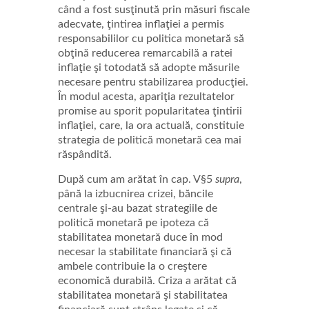
când a fost susţinută prin măsuri fiscale
adecvate, ţintirea inflaţiei a permis
responsabililor cu politica monetară să
obţină reducerea remarcabilă a ratei
inflaţie şi totodată să adopte măsurile
necesare pentru stabilizarea producţiei.
În modul acesta, apariţia rezultatelor
promise au sporit popularitatea ţintirii
inflaţiei, care, la ora actuală, constituie
strategia de politică monetară cea mai
răspândită.
După cum am arătat în cap. V§5
supra
,
până la izbucnirea crizei, băncile
centrale şi-au bazat strategiile de
politică monetară pe ipoteza că
stabilitatea monetară duce în mod
necesar la stabilitate financiară şi că
ambele contribuie la o creştere
economică durabilă. Criza a arătat că
stabilitatea monetară şi stabilitatea