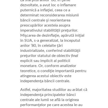
La sfârşitul anilor ’60, în ţările
dezvoltate, a avut loc o inflamare
puternică a inflaţiei, ceea ce a
determinat reconsiderarea misiunii
băncii centrale şi reorientarea
preocupărilor acesteia asupra
imperativului stabilităţii preţurilor.
Mişcarea de dezinflaţie, apărută iniţial
în SUA, s-a generalizat, la începutul
anilor ’80, în celelalte ţări
industrializate, conferind stabilităţii
preţurilor statutul de obiectiv
final
explicit sau implicit al politicii
monetare. Or, conform analizelor
teoretice, o condiţie importantă pentru
atingerea acestui obiectiv este
independenţa băncii centrale.
Astfel, majoritatea studiilor au arătat că
independenţa principalelor bănci
centrale ale lumii se află la originea
performanţelor pe care acestea le-au