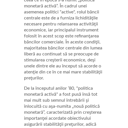
ceea ce în epocă s-a numit „politica
monetară activă”. În cadrul unei
asemenea politici "active", rolul băncii
centrale este de a furniza lichidităţile
necesare pentru relansarea activităţii
economice, iar principalul instrument
folosit în acest scop este refinanţarea
băncilor comerciale. În aceste condiţii,
majoritatea băncilor centrale din lumea
liberă au continuat să se preocupe de
stimularea creşterii economice, deşi
unele dintre ele au început să acorde o
atenţie din ce în ce mai mare stabilităţii
preţurilor.
De la începutul anilor ’80, "politica
monetară activă" a fost pusă însă tot
mai mult sub semnul întrebării şi
înlocuită cu aşa-numita „nouă politică
monetară”, caracterizată prin creşterea
importanţei acordate obiectivului
asigurării stabilităţii preţurilor, adică