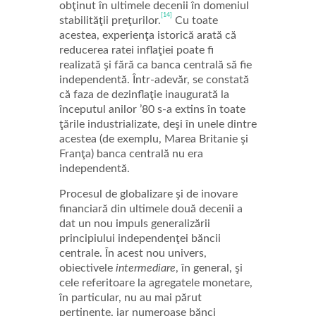
obţinut în ultimele decenii în domeniul
[14]
stabilităţii preţurilor.
Cu toate
acestea, experienţa istorică arată că
reducerea ratei inflaţiei poate fi
realizată şi fără ca banca centrală să fie
independentă. Într-adevăr, se constată
că faza de dezinflaţie inaugurată la
începutul anilor ’80 s-a extins în toate
ţările industrializate, deşi în unele dintre
acestea (de exemplu, Marea Britanie şi
Franţa) banca centrală nu era
independentă.
Procesul de globalizare şi de inovare
financiară din ultimele două decenii a
dat un nou impuls generalizării
principiului independenţei băncii
centrale. În acest nou univers,
obiectivele
intermediare
, în general, şi
cele referitoare la agregatele monetare,
în particular, nu au mai părut
pertinente, iar numeroase bănci