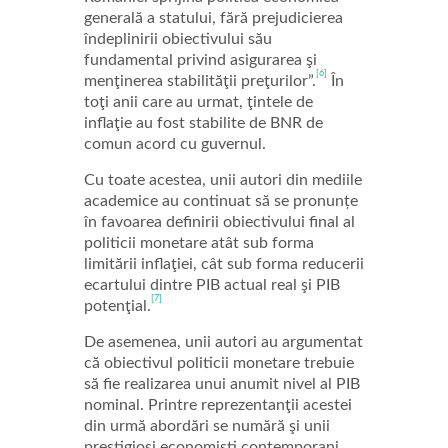
generală a statului, fără prejudicierea
îndeplinirii obiectivului său
fundamental privind asigurarea şi
[6]
menţinerea stabilităţii preţurilor”.
În
toţi anii care au urmat, ţintele de
inflaţie au fost stabilite de BNR de
comun acord cu guvernul.
Cu toate acestea, unii autori din mediile
academice au continuat să se pronunțe
în favoarea definirii obiectivului final al
politicii monetare atât sub forma
limitării inflaţiei, cât sub forma reducerii
ecartului dintre PIB actual real şi PIB
[7]
potenţial.
De asemenea, unii autori au argumentat
că obiectivul politicii monetare trebuie
să fie realizarea unui anumit nivel al PIB
nominal. Printre reprezentanţii acestei
din urmă abordări se numără şi unii
prestigioşi economişti contemporani,