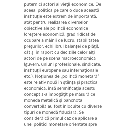
puternici actori ai vieţii economice. De
aceea, politica pe care o duce această
instituţie este extrem de importantă,
atât pentru realizarea diverselor
obiective ale politicii economice
(creştere economică, grad ridicat de
ocupare a mâinii de lucru, stabilitatea
preţurilor, echilibrul balanţei de plăţi),
cât şi în raport cu deciziile celorlalţi
actori de pe scena macroeconomică
(guvern, uniuni profesionale, sindicate,
instituţii europene sau internaţionale
etc.).
Noţiunea de „politică monetară”
este relativ nouă în ştiinţa şi practica
economică, însă semnificaţia acestui
concept s-a îmbogăţit pe măsură ce
moneda metalică şi bancnota
convertbilă au fost înlocuite cu diverse
tipuri de monedă fiduciară. Se
consideră că primul caz de aplicare a
unei politici monetare orientate spre