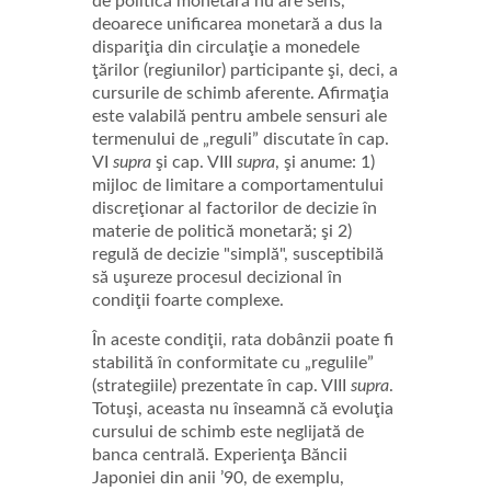
de politică monetară nu are sens,
deoarece unificarea monetară a dus la
dispariţia din circulaţie a monedele
ţărilor (regiunilor) participante şi, deci, a
cursurile de schimb aferente. Afirmaţia
este valabilă pentru ambele sensuri ale
termenului de „reguli” discutate în cap.
VI
supra
şi cap. VIII
supra
, şi anume: 1)
mijloc de limitare a comportamentului
discreţionar al factorilor de decizie în
materie de politică monetară; şi 2)
regulă de decizie "simplă", susceptibilă
să uşureze procesul decizional în
condiţii foarte complexe.
În aceste condiţii, rata dobânzii poate fi
stabilită în conformitate cu „regulile”
(strategiile) prezentate în cap. VIII
supra
.
Totuşi, aceasta nu înseamnă că evoluţia
cursului de schimb este neglijată de
banca centrală. Experienţa Băncii
Japoniei din anii ’90, de exemplu,