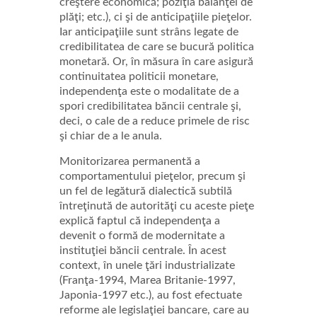
creştere economică; poziţia balanţei de
plăţi; etc.), ci şi de anticipaţiile pieţelor.
Iar anticipaţiile sunt strâns legate de
credibilitatea de care se bucură politica
monetară. Or, în măsura în care asigură
continuitatea politicii monetare,
independenţa este o modalitate de a
spori credibilitatea băncii centrale şi,
deci, o cale de a reduce primele de risc
şi chiar de a le anula.
Monitorizarea permanentă a
comportamentului pieţelor, precum şi
un fel de legătură dialectică subtilă
întreţinută de autorităţi cu aceste pieţe
explică faptul că independenţa a
devenit o formă de modernitate a
instituţiei băncii centrale. În acest
context, în unele ţări industrializate
(Franţa-1994, Marea Britanie-1997,
Japonia-1997 etc.), au fost efectuate
reforme ale legislaţiei bancare, care au