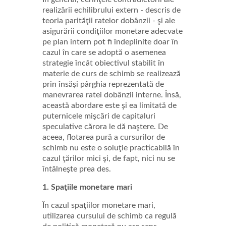
realizării echilibrului extern - descris de
teoria parităţii ratelor dobânzii - şi ale
asigurării condiţiilor monetare adecvate
pe plan intern pot fi îndeplinite doar în
cazul în care se adoptă o asemenea
strategie încât obiectivul stabilit în
materie de curs de schimb se realizează
prin însăşi pârghia reprezentată de
manevrarea ratei dobânzii interne. Însă,
această abordare este şi ea limitată de
puternicele mişcări de capitaluri
speculative cărora le dă naştere. De
aceea, flotarea pură a cursurilor de
schimb nu este o soluţie practicabilă în
cazul ţărilor mici şi, de fapt, nici nu se
întâlneşte prea des.
1. Spaţiile monetare mari
În cazul spaţiilor monetare mari,
utilizarea cursului de schimb ca regulă