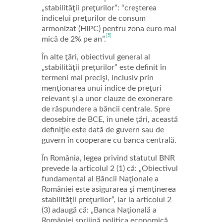
„stabilităţii preţurilor”: “creşterea
indicelui preţurilor de consum
armonizat (HIPC) pentru zona euro mai
[5]
mică de 2% pe an”.
În alte ţări, obiectivul general al
„stabilităţii preţurilor” este definit în
termeni mai precişi, inclusiv prin
menţionarea unui indice de preţuri
relevant şi a unor clauze de exonerare
de răspundere a băncii centrale. Spre
deosebire de BCE, în unele ţări, această
definiţie este dată de guvern sau de
guvern în cooperare cu banca centrală.
În România, legea privind statutul BNR
prevede la articolul 2 (1) că: „Obiectivul
fundamental al Băncii Naţionale a
României este asigurarea şi menţinerea
stabilităţii preţurilor”, iar la articolul 2
(3) adaugă că: „Banca Naţională a
României sprijină politica economică