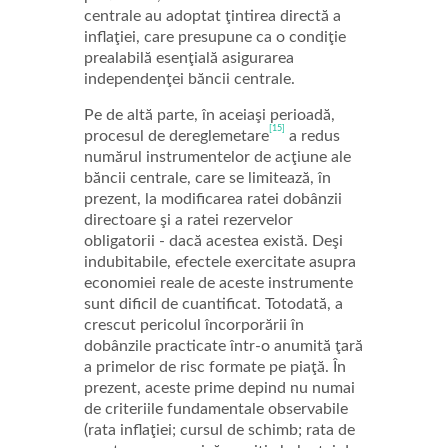
centrale au adoptat ţintirea directă a
inflaţiei, care presupune ca o condiţie
prealabilă esenţială asigurarea
independenţei băncii centrale.
Pe de altă parte, în aceiaşi perioadă,
[15]
procesul de dereglemetare
a redus
numărul instrumentelor de acţiune ale
băncii centrale, care se limitează, în
prezent, la modificarea ratei dobânzii
directoare şi a ratei rezervelor
obligatorii - dacă acestea există. Deşi
indubitabile, efectele exercitate asupra
economiei reale de aceste instrumente
sunt dificil de cuantificat. Totodată, a
crescut pericolul încorporării în
dobânzile practicate într-o anumită ţară
a primelor de risc formate pe piaţă. În
prezent, aceste prime depind nu numai
de criteriile fundamentale observabile
(rata inflaţiei; cursul de schimb; rata de