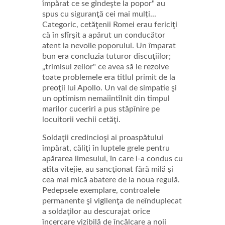
împărat ce se gîndeşte la popor" au
spus cu siguranţă cei mai mulți...
Categoric, cetăţenii Romei erau fericiţi
că în sfîrşit a apărut un conducător
atent la nevoile poporului. Un împarat
bun era concluzia tuturor discuţiilor;
„trimisul zeilor" ce avea să le rezolve
toate problemele era titlul primit de la
preoţii lui Apollo. Un val de simpatie şi
un optimism nemaiîntîlnit din timpul
marilor cuceriri a pus stăpînire pe
locuitorii vechii cetăţi.
Soldaţii credincioşi ai proaspătului
împărat, căliţi în luptele grele pentru
apărarea limesului, în care i-a condus cu
atîta vitejie, au sancţionat fără milă şi
cea mai mică abatere de la noua regulă.
Pedepsele exemplare, controalele
permanente şi vigilenţa de neînduplecat
a soldaţilor au descurajat orice
încercare vizibilă de încălcare a noii