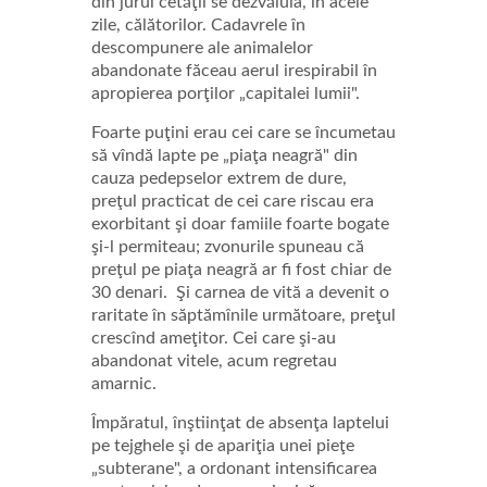
din jurul cetăţii se dezvăluia, în acele
zile, călătorilor. Cadavrele în
descompunere ale animalelor
abandonate făceau aerul irespirabil în
apropierea porţilor „capitalei lumii".
Foarte puţini erau cei care se încumetau
să vîndă lapte pe „piaţa neagră" din
cauza pedepselor extrem de dure,
preţul practicat de cei care riscau era
exorbitant şi doar famiile foarte bogate
şi-l permiteau; zvonurile spuneau că
preţul pe piaţa neagră ar fi fost chiar de
30 denari. Şi carnea de vită a devenit o
raritate în săptămînile următoare, preţul
crescînd ameţitor. Cei care şi-au
abandonat vitele, acum regretau
amarnic.
Împăratul, înştiinţat de absenţa laptelui
pe tejghele şi de apariţia unei pieţe
„subterane", a ordonant intensificarea