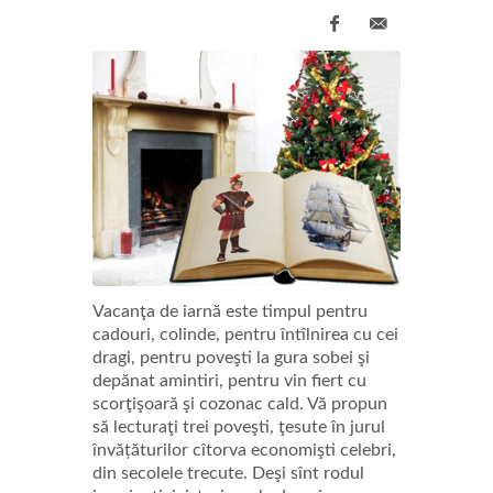
Vacanţa de iarnă este timpul pentru
cadouri, colinde, pentru întîlnirea cu cei
dragi, pentru poveşti la gura sobei şi
depănat amintiri, pentru vin fiert cu
scorţişoară şi cozonac cald. Vă propun
să lecturaţi trei poveşti, ţesute în jurul
învățăturilor cîtorva economişti celebri,
din secolele trecute. Deşi sînt rodul