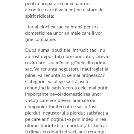
pentru prepararea unei băuturi
alcoolice care îi va menţine o stare de
spirit ridicată;
- iar al cincilea sac ca hrană pentru
domesticirea unor animale care îi vor
ţine companie.
După numai două zile, întrucît sacii nu
au fost depozitaţi corespunzător, cîteva
rozătoare i-au mîncat grînele din primul
sac. Va renunţa negustorul naufragiat la
pîine, va renunţa să se mai hrănească?
Categoric, va alege să trăiască
renunţînd la satisfacerea celei mai puţin
importante nevoi (domesticirea unor
vietăţi care vor deveni animale de
companie). Indiferent ce sac a fost
pierdut, negustorul a pierdut satisfacţia
pe care ar fi obţinut-o prin îndeplinirea
ultimei dorinţe (ca importanţă). Dacă ar
fi rămas cu doar trei saci, ar fi renunţat