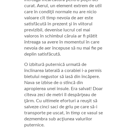
curat. Aerul, un element extrem de util
care în condiţii normale nu are nicio
valoare cît timp nevoia de aer este
satisfăcută în prezent şi în viitorul
previzibil, devenise lucrul cel mai
valoros în schimbul căruia ar fi plătit
întreaga sa avere în momentul în care
nevoia de aer începuse să nu mai fie pe
deplin satisfăcută.
O izbitură puternică urmată de
înclinarea laterală a corabiei i-a permis
bietului negustor să iasă din încăpere.
Nava se izbise de o stîncă din
apropierea unei insule. Era salvat! Doar
cîteva zeci de metri îl despărţeau de
ţărm. Cu ultimele eforturi a reuşit să
salveze cinci saci de grîu pe care să-i
transporte pe uscat, în timp ce vasul se
dezmembra sub acţiunea valurilor
puternice.