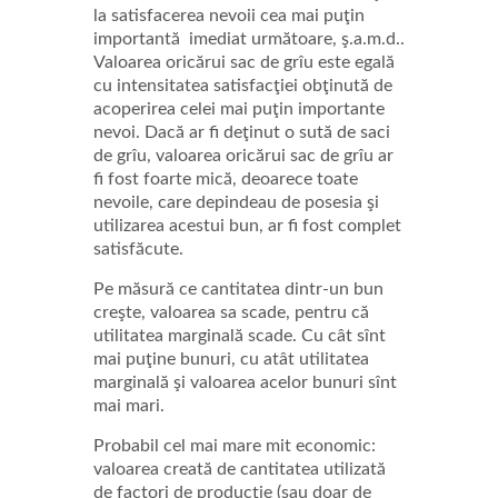
la satisfacerea nevoii cea mai puţin
importantă imediat următoare, ş.a.m.d..
Valoarea oricărui sac de grîu este egală
cu intensitatea satisfacţiei obţinută de
acoperirea celei mai puţin importante
nevoi. Dacă ar fi deţinut o sută de saci
de grîu, valoarea oricărui sac de grîu ar
fi fost foarte mică, deoarece toate
nevoile, care depindeau de posesia şi
utilizarea acestui bun, ar fi fost complet
satisfăcute.
Pe măsură ce cantitatea dintr-un bun
creşte, valoarea sa scade, pentru că
utilitatea marginală scade. Cu cât sînt
mai puţine bunuri, cu atât utilitatea
marginală şi valoarea acelor bunuri sînt
mai mari.
Probabil cel mai mare mit economic:
valoarea creată de cantitatea utilizată
de factori de producţie (sau doar de