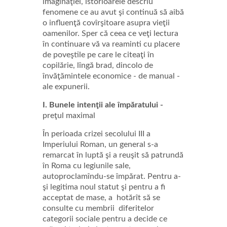
imaginaţiei, istorioarele descriu
fenomene ce au avut şi continuă să aibă
o influenţă covîrşitoare asupra vieţii
oamenilor. Sper că ceea ce veţi lectura
în continuare vă va reaminti cu placere
de poveştile pe care le citeaţi în
copilărie, lîngă brad, dincolo de
învăţămintele economice - de manual -
ale expunerii.
I. Bunele intenţii ale împăratului -
preţul maximal
În perioada crizei secolului III a
Imperiului Roman, un general s-a
remarcat în luptă şi a reuşit să patrundă
în Roma cu legiunile sale,
autoproclamîndu-se împărat. Pentru a-
şi legitima noul statut şi pentru a fi
acceptat de mase, a hotărît să se
consulte cu membrii diferitelor
categorii sociale pentru a decide ce