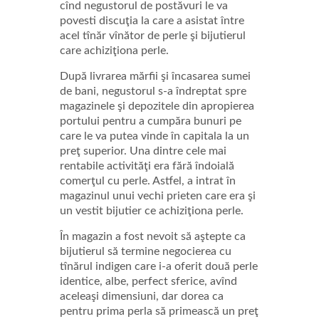
cînd negustorul de postăvuri le va
povesti discuţia la care a asistat între
acel tînăr vînător de perle şi bijutierul
care achiziţiona perle.
După livrarea mărfii şi încasarea sumei
de bani, negustorul s-a îndreptat spre
magazinele şi depozitele din apropierea
portului pentru a cumpăra bunuri pe
care le va putea vinde în capitala la un
preţ superior. Una dintre cele mai
rentabile activităţi era fără îndoială
comerţul cu perle. Astfel, a intrat în
magazinul unui vechi prieten care era şi
un vestit bijutier ce achiziţiona perle.
În magazin a fost nevoit să aştepte ca
bijutierul să termine negocierea cu
tînărul indigen care i-a oferit două perle
identice, albe, perfect sferice, avînd
aceleaşi dimensiuni, dar dorea ca
pentru prima perla să primească un preţ