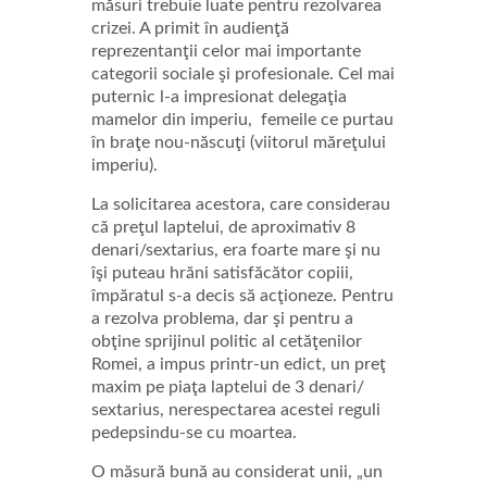
măsuri trebuie luate pentru rezolvarea
crizei. A primit în audienţă
reprezentanţii celor mai importante
categorii sociale şi profesionale. Cel mai
puternic l-a impresionat delegaţia
mamelor din imperiu, femeile ce purtau
în braţe nou-născuţi (viitorul măreţului
imperiu).
La solicitarea acestora, care considerau
că preţul laptelui, de aproximativ 8
denari/sextarius, era foarte mare şi nu
îşi puteau hrăni satisfăcător copiii,
împăratul s-a decis să acţioneze. Pentru
a rezolva problema, dar şi pentru a
obţine sprijinul politic al cetăţenilor
Romei, a impus printr-un edict, un preţ
maxim pe piaţa laptelui de 3 denari/
sextarius, nerespectarea acestei reguli
pedepsindu-se cu moartea.
O măsură bună au considerat unii, „un