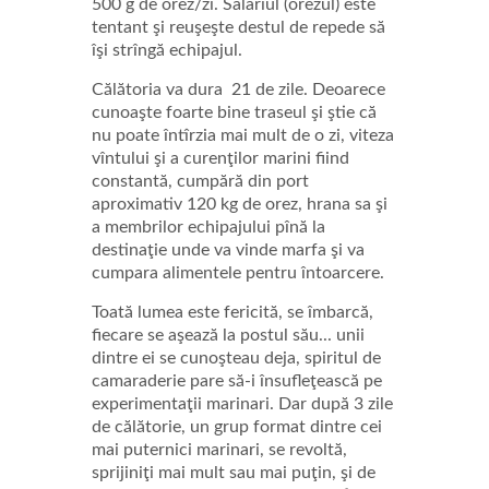
500 g de orez/zi. Salariul (orezul) este
tentant şi reuşeşte destul de repede să
îşi strîngă echipajul.
Călătoria va dura 21 de zile. Deoarece
cunoaşte foarte bine traseul şi ştie că
nu poate întîrzia mai mult de o zi, viteza
vîntului şi a curenţilor marini fiind
constantă, cumpără din port
aproximativ 120 kg de orez, hrana sa şi
a membrilor echipajului pînă la
destinaţie unde va vinde marfa şi va
cumpara alimentele pentru întoarcere.
Toată lumea este fericită, se îmbarcă,
fiecare se aşează la postul său... unii
dintre ei se cunoşteau deja, spiritul de
camaraderie pare să-i însufleţească pe
experimentaţii marinari. Dar după 3 zile
de călătorie, un grup format dintre cei
mai puternici marinari, se revoltă,
sprijiniţi mai mult sau mai puţin, şi de