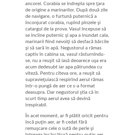
ancorei. Corabia se îndrepta spre ţara
de origine a marinarilor. După două zile
de navigare, o furtună puternică a
înconjurat corabia, rupînd pînzele şi
catargul de la prova. Vasul începuse să
se încline puternic şi apa a inundat cala,
marinarii fiind nevoiţi să desfacă bărcile
şi să sară în apă. Negustorul a rămas
captiv în cabina sa, vasul răsturnîndu-
se, nu a reuşit să iasă deoarece uşa era
acum dedesubt iar apa pătrundea cu
viteză. Pentru cîteva ore, a reuşit să
supravieţuiască respirînd aerul rămas
într-o pungă de aer ce s-a format
deasupra. Dar negustorul ştia că în
scurt timp aerul avea să devină
irespirabil.
În acel moment, ar fi plătit oricît pentru
încă puţin aer, ar fi cedat fără
remuşcare cele o sută de perle şi
întreaga încărcătură pentru puţin aer