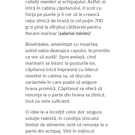
ceilalţi membri ai echipajului. Astfel, ei
intră în cabina căpitanului, îl scot cu
forţa pe punte şi îi cer să le crească
raţia zilnică de hrană la cel puţin 700
g/zi pînă la sfîrşitul călătoriei pentru
fiecare marinar (
salariul minim
)!
Bineînţeles, ameninţat cu moartea,
avînd sabia deasupra capului, le promite
ce vor să audă! Spre amiază, cînd
marinarii se întorc la posturile lor,
căpitanul intră împreună cu liderul
revoltei în cabina sa, să discute
variantele în care poate să asigure
hrana promisă. Căpitanul se oferă să
renunţe la o parte din hrana sa zilnică,
însă nu este suficient.
O idee le-a încolţit celor doi: singura
soluţie realistă, în condiţia stocului
limitat de alimente, este să renunţe la o
parte din echipaj. Sînt în mijlocul