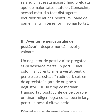
salariului, această măsură fiind preluată
apoi de majoritatea statelor. Consecinţa
acestei măsuri a fost distrugerea
locurilor de muncă pentru milioane de
oameni şi trimiterea lor în şomaj forţat.
III. Aventurile negustorului de
postăvuri
- despre muncă, nevoi şi
valoare
Un negustor de postăvuri se pregatea
să-şi descarce marfa în portul unei
colonii al cărei ţărm era vestit pentru
perlele ce creşteau în adîncuri, extrem
de apreciate în ţara de origine a
negustorului. În timp ce marinarii
transportau postăvurile de pe corabie,
un tînar indigen ieşea cu canoea în larg
pentru a pescui cîteva perle.