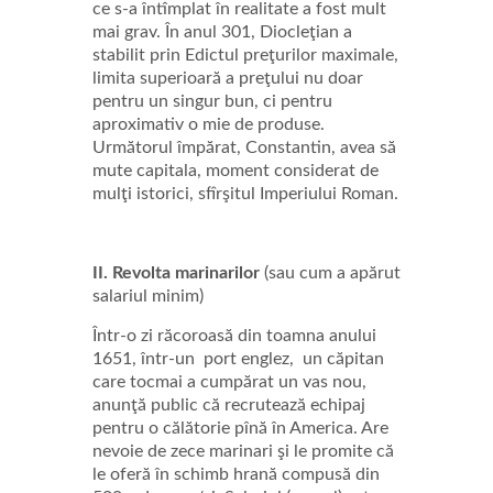
ce s-a întîmplat în realitate a fost mult
mai grav. În anul 301, Diocleţian a
stabilit prin Edictul preţurilor maximale,
limita superioară a preţului nu doar
pentru un singur bun, ci pentru
aproximativ o mie de produse.
Următorul împărat, Constantin, avea să
mute capitala, moment considerat de
mulţi istorici, sfîrşitul Imperiului Roman.
II. Revolta marinarilor
(sau cum a apărut
salariul minim)
Într-o zi răcoroasă din toamna anului
1651, într-un port englez, un căpitan
care tocmai a cumpărat un vas nou,
anunţă public că recrutează echipaj
pentru o călătorie pînă în America. Are
nevoie de zece marinari şi le promite că
le oferă în schimb hrană compusă din