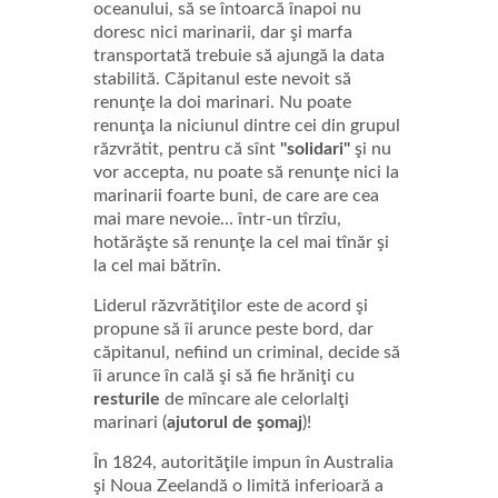
oceanului, să se întoarcă înapoi nu
doresc nici marinarii, dar şi marfa
transportată trebuie să ajungă la data
stabilită. Căpitanul este nevoit să
renunţe la doi marinari. Nu poate
renunţa la niciunul dintre cei din grupul
răzvrătit, pentru că sînt
"solidari"
şi nu
vor accepta, nu poate să renunţe nici la
marinarii foarte buni, de care are cea
mai mare nevoie... într-un tîrzîu,
hotărăşte să renunţe la cel mai tînăr şi
la cel mai bătrîn.
Liderul răzvrătiţilor este de acord şi
propune să îi arunce peste bord, dar
căpitanul, nefiind un criminal, decide să
îi arunce în cală şi să fie hrăniţi cu
resturile
de mîncare ale celorlalţi
marinari (
ajutorul de şomaj
)!
În 1824, autorităţile impun în Australia
şi Noua Zeelandă o limită inferioară a