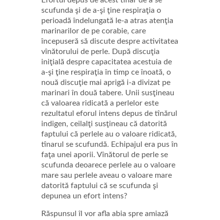
Efortul depus de acest tînar de a se
scufunda şi de a-şi ţine respiraţia o
perioadă îndelungată le-a atras atenţia
marinarilor de pe corabie, care
începuseră să discute despre activitatea
vînătorului de perle. După discuţia
iniţială despre capacitatea acestuia de
a-şi ţine respiraţia în timp ce înoată, o
nouă discuţie mai aprigă i-a divizat pe
marinari în două tabere. Unii susţineau
că valoarea ridicată a perlelor este
rezultatul eforul intens depus de tînărul
indigen, ceilalţi susţineau că datorită
faptului că perlele au o valoare ridicată,
tînarul se scufundă. Echipajul era pus în
faţa unei aporii. Vînătorul de perle se
scufunda deoarece perlele au o valoare
mare sau perlele aveau o valoare mare
datorită faptului că se scufunda şi
depunea un efort intens?
Răspunsul îl vor afla abia spre amiază