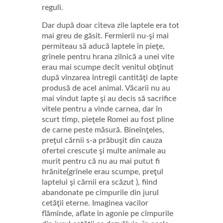
reguli.
Dar după doar cîteva zile laptele era tot
mai greu de găsit. Fermierii nu-şi mai
permiteau să aducă laptele în pieţe,
grînele pentru hrana zilnică a unei vite
erau mai scumpe decît venitul obţinut
după vînzarea întregii cantităţi de lapte
produsă de acel animal. Văcarii nu au
mai vîndut lapte şi au decis să sacrifice
vitele pentru a vinde carnea, dar în
scurt timp, pieţele Romei au fost pline
de carne peste măsură. Bineînţeles,
preţul cărnii s-a prăbuşit din cauza
ofertei crescute şi multe animale au
murit pentru că nu au mai putut fi
hrănite(grînele erau scumpe, preţul
laptelui şi cărnii era scăzut ), fiind
abandonate pe cîmpurile din jurul
cetăţii eterne. Imaginea vacilor
flămînde, aflate în agonie pe cîmpurile