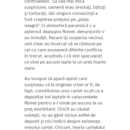
controalelor. La cea mai mică
suspiciune, oamenii erau arestaţi, bătuţi
şi torturaţi, dar singura consecinţă a
fost creşterea preţului pe „piaţa
neagră". O atmosferă paranoică s-a
aşternut deasupra Romei, denunţurile s-
au înmulţit, fiecare îşi suspecta vecinul,
unii chiar au încercat să se răzbune pe
cei cu care avuseseră diferite conflicte
în trecut, acuzîndu-i că sînt speculanţi
ce vînd pe ascuns lapte la un preţ foarte
mare.
Au început să apară opinii care
susţineau că la originea crizei ar fi, de
fapt, constituirea unui cartel ocult ce a
depozitat tot laptele în catacombele
Romei pentru a-l vinde pe ascuns la un
preţ exorbitant. Oricît au căutat
soldaţii, nu au găsit niciun astfel de
depozit şi nici indicii despre existenţa
vreunui cartel. Oricum, teoria cartelului