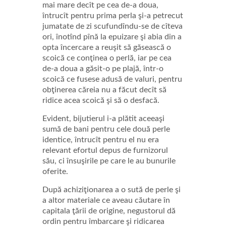
mai mare decît pe cea de-a doua,
întrucît pentru prima perla şi-a petrecut
jumatate de zi scufundîndu-se de cîteva
ori, înotînd pînă la epuizare şi abia din a
opta încercare a reuşit să găsească o
scoică ce conţinea o perlă, iar pe cea
de-a doua a găsit-o pe plajă, într-o
scoică ce fusese adusă de valuri, pentru
obţinerea căreia nu a făcut decît să
ridice acea scoică şi să o desfacă.
Evident, bijutierul i-a plătit aceeaşi
sumă de bani pentru cele două perle
identice, întrucît pentru el nu era
relevant efortul depus de furnizorul
său, ci însuşirile pe care le au bunurile
oferite.
După achiziţionarea a o sută de perle şi
a altor materiale ce aveau căutare în
capitala ţării de origine, negustorul dă
ordin pentru îmbarcare şi ridicarea