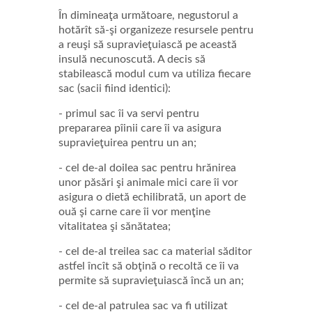
În dimineaţa următoare, negustorul a
hotărît să-şi organizeze resursele pentru
a reuşi să supravieţuiască pe această
insulă necunoscută. A decis să
stabilească modul cum va utiliza fiecare
sac (sacii fiind identici):
- primul sac îi va servi pentru
prepararea pîinii care îi va asigura
supravieţuirea pentru un an;
- cel de-al doilea sac pentru hrănirea
unor păsări şi animale mici care îi vor
asigura o dietă echilibrată, un aport de
ouă şi carne care îi vor menţine
vitalitatea şi sănătatea;
- cel de-al treilea sac ca material săditor
astfel încît să obţină o recoltă ce îi va
permite să supravieţuiască încă un an;
- cel de-al patrulea sac va fi utilizat