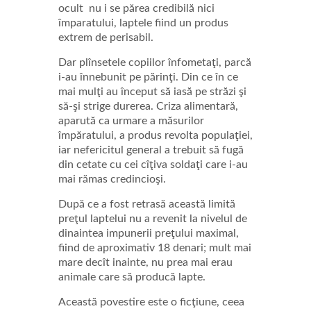
ocult nu i se părea credibilă nici
împaratului, laptele fiind un produs
extrem de perisabil.
Dar plînsetele copiilor înfometaţi, parcă
i-au înnebunit pe părinţi. Din ce în ce
mai mulţi au început să iasă pe străzi şi
să-şi strige durerea. Criza alimentară,
aparută ca urmare a măsurilor
împăratului, a produs revolta populaţiei,
iar nefericitul general a trebuit să fugă
din cetate cu cei cîţiva soldaţi care i-au
mai rămas credincioşi.
După ce a fost retrasă această limită
preţul laptelui nu a revenit la nivelul de
dinaintea impunerii preţului maximal,
fiind de aproximativ 18 denari; mult mai
mare decît inainte, nu prea mai erau
animale care să producă lapte.
Această povestire este o ficţiune, ceea