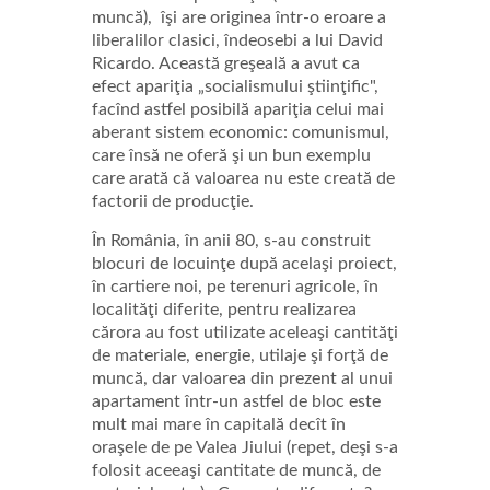
muncă), îşi are originea într-o eroare a
liberalilor clasici, îndeosebi a lui David
Ricardo. Această greşeală a avut ca
efect apariţia „socialismului ştiinţific",
facînd astfel posibilă apariţia celui mai
aberant sistem economic: comunismul,
care însă ne oferă şi un bun exemplu
care arată că valoarea nu este creată de
factorii de producţie.
În România, în anii 80, s-au construit
blocuri de locuinţe după acelaşi proiect,
în cartiere noi, pe terenuri agricole, în
localităţi diferite, pentru realizarea
cărora au fost utilizate aceleaşi cantităţi
de materiale, energie, utilaje şi forţă de
muncă, dar valoarea din prezent al unui
apartament într-un astfel de bloc este
mult mai mare în capitală decît în
oraşele de pe Valea Jiului (repet, deşi s-a
folosit aceeaşi cantitate de muncă, de