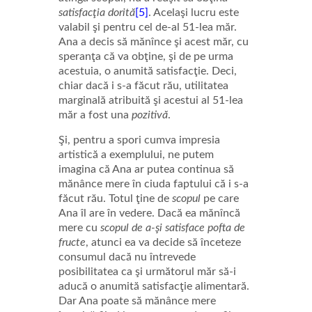
satisfacţia dorită
[5]
. Acelaşi lucru este
valabil şi pentru cel de-al 51-lea măr.
Ana a decis să mănînce şi acest măr, cu
speranţa că va obţine, şi de pe urma
acestuia, o anumită satisfacţie. Deci,
chiar dacă i s-a făcut rău, utilitatea
marginală atribuită şi acestui al 51-lea
măr a fost una
pozitivă
.
Şi, pentru a spori cumva impresia
artistică a exemplului, ne putem
imagina că Ana ar putea continua să
mănânce mere în ciuda faptului că i s-a
făcut rău. Totul ţine de
scopul
pe care
Ana îl are în vedere. Dacă ea mănîncă
mere cu
scopul de a-şi satisface pofta de
fructe
, atunci ea va decide să înceteze
consumul dacă nu întrevede
posibilitatea ca şi următorul măr să-i
aducă o anumită satisfacţie alimentară.
Dar Ana poate să mănânce mere