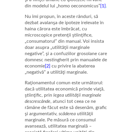
din modelul lui „homo oeconomicus”
[1]
.
Nu îmi
propun, în aceste rânduri, să
dezbat avalanşa de ipoteze irelevate în
haina cărora este îmbrăcat, cu
microscopice pretenţii ştiinţifice,
„consumatorul” din manual. Voi insista
doar asupra „utilităţii marginale
negative”, şi a confuziilor grosolane care
domnesc nestingherit prin manualele de
economie
[2]
cu privire la abaterea
„negativă” a utilităţi marginale.
Raţionamentul comun este următorul:
dacă utilitatea economică prinde viaţă,
ştiinţific, prin
legea utilităţii marginale
descrescânde
, atunci tot ceea ce ne
rămâne de făcut este să desenăm, grafic
şi argumentativ,
scăderea
utilităţii
marginale. Pe măsură ce consumul
avansează, utilitatea marginală –