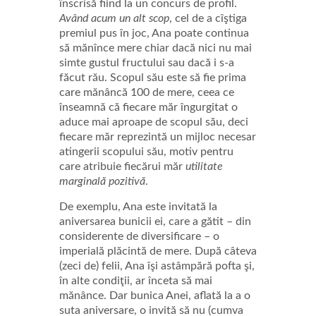
înscrisă fiind la un concurs de profil.
Având acum un alt scop
, cel de a cîştiga
premiul pus în joc, Ana poate continua
să mănînce mere chiar dacă nici nu mai
simte gustul fructului sau dacă i s-a
făcut rău. Scopul său este să fie prima
care mănâncă 100 de mere, ceea ce
înseamnă că fiecare măr îngurgitat o
aduce mai aproape de scopul său, deci
fiecare măr reprezintă un mijloc necesar
atingerii scopului său, motiv pentru
care atribuie fiecărui măr
utilitate
marginală pozitivă
.
De exemplu, Ana este invitată la
aniversarea bunicii ei, care a gătit – din
considerente de diversificare – o
imperială plăcintă de mere. După câteva
(zeci de) felii, Ana îşi astâmpără pofta şi,
în alte condiţii, ar înceta să mai
mănânce. Dar bunica Anei, aflată la a o
suta aniversare, o invită să nu (cumva