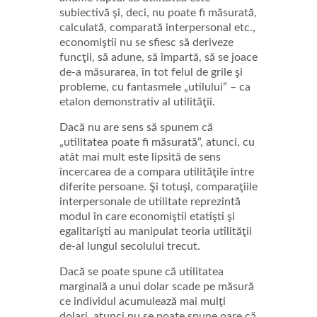
subiectivă şi, deci, nu poate fi măsurată,
calculată, comparată interpersonal etc.,
economiştii nu se sfiesc să deriveze
funcţii, să adune, să împartă, să se joace
de-a măsurarea, în tot felul de grile şi
probleme, cu fantasmele „utilului” – ca
etalon demonstrativ al utilităţii.
Dacă nu are sens să spunem că
„utilitatea poate fi măsurată”, atunci, cu
atât mai mult este lipsită de sens
încercarea de a compara utilităţile între
diferite persoane. Şi totuşi, comparaţiile
interpersonale de utilitate reprezintă
modul în care economiştii etatişti şi
egalitarişti au manipulat teoria utilităţii
de-al lungul secolului trecut.
Dacă se poate spune că utilitatea
marginală a unui dolar scade pe măsură
ce individul acumulează mai mulţi
dolari, atunci nu se poate spune oare că