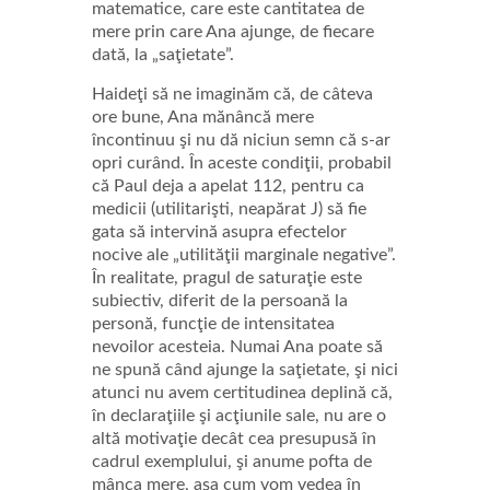
matematice, care este cantitatea de
mere prin care Ana ajunge, de fiecare
dată, la „saţietate”.
Haideţi să ne imaginăm că, de câteva
ore bune, Ana mănâncă mere
încontinuu şi nu dă niciun semn că s-ar
opri curând. În aceste condiţii, probabil
că Paul deja a apelat 112, pentru ca
medicii (utilitarişti, neapărat J) să fie
gata să intervină asupra efectelor
nocive ale „utilităţii marginale negative”.
În realitate, pragul de saturaţie este
subiectiv, diferit de la persoană la
personă, funcţie de intensitatea
nevoilor acesteia. Numai Ana poate să
ne spună când ajunge la saţietate, şi nici
atunci nu avem certitudinea deplină că,
în declaraţiile şi acţiunile sale, nu are o
altă motivaţie decât cea presupusă în
cadrul exemplului, şi anume pofta de
mânca mere, aşa cum vom vedea în