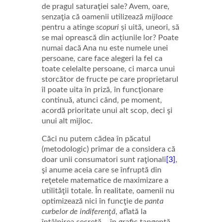
de pragul saturaţiei sale? Avem, oare,
senzaţia că oamenii utilizează
mijloace
pentru a atinge
scopuri
și uită, uneori, să
se mai oprească din acțiunile lor? Poate
numai dacă Ana nu este numele unei
persoane, care face alegeri la fel ca
toate celelalte persoane, ci marca unui
storcător de fructe pe care proprietarul
îl poate uita în priză, în funcţionare
continuă, atunci când, pe moment,
acordă prioritate unui alt scop, deci şi
unui alt mijloc.
Căci nu putem
cădea în păcatul
(metodologic) primar de a considera că
doar unii consumatori sunt raţionali
[3]
,
şi anume aceia care se înfruptă din
reţetele matematice de maximizare a
utilităţii totale. În realitate, oamenii nu
optimizează nici în funcţie de
panta
curbelor de indiferenţă
, aflată la
întâlnirea secretă – în grafic tangentă –