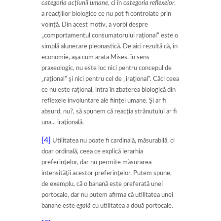
categoria acţiunii umane
, ci în
categoria reflexelor
,
a reacţiilor biologice ce nu pot fi controlate prin
voinţă. Din acest motiv, a vorbi despre
„comportamentul consumatorului raţional” este o
simplă alunecare pleonastică. De aici rezultă că, în
economie, aşa cum arata Mises, în sens
praxeologic, nu este loc nici pentru concepul de
„raţional” şi nici pentru cel de „iraţional”. Căci ceea
ce nu este raţional, intra în zbaterea biologică din
reflexele involuntare ale fiinţei umane. Şi ar fi
absurd, nu?, să spunem că reacţia strănutului ar fi
una... iraţională.
[4]
Utilitatea nu poate fi cardinală, măsurabilă, ci
doar ordinală, ceea ce explică ierarhia
preferinţelor, dar nu permite măsurarea
intensităţii acestor preferinţelor. Putem spune,
de exemplu, că o banană este preferată unei
portocale, dar nu putem afirma că utilitatea unei
banane este
egală
cu utilitatea a două portocale.