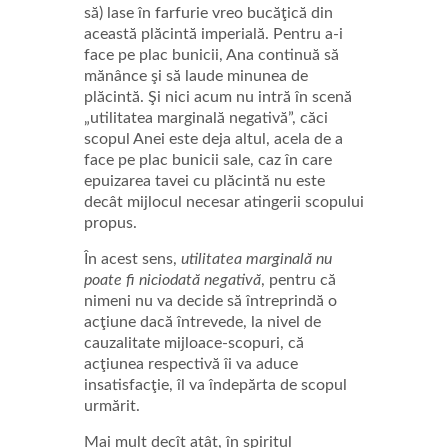
să) lase în farfurie vreo bucăţică din
această plăcintă imperială. Pentru a-i
face pe plac bunicii, Ana continuă să
mănânce şi să laude minunea de
plăcintă. Şi nici acum nu intră în scenă
„utilitatea marginală negativă”, căci
scopul Anei este deja altul, acela de a
face pe plac bunicii sale, caz în care
epuizarea tavei cu plăcintă nu este
decât mijlocul necesar atingerii scopului
propus.
În acest sens,
utilitatea marginală nu
poate fi niciodată negativă
, pentru că
nimeni nu va decide să întreprindă o
acţiune dacă întrevede, la nivel de
cauzalitate mijloace-scopuri, că
acţiunea respectivă îi va aduce
insatisfacţie, îl va îndepărta de scopul
urmărit.
Mai mult decît atât, în spiritul