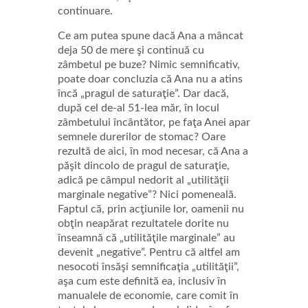
continuare.
Ce am putea spune dacă Ana a mâncat
deja 50 de mere şi continuă cu
zâmbetul pe buze? Nimic semnificativ,
poate doar concluzia că Ana nu a atins
încă „pragul de saturaţie”. Dar dacă,
după cel de-al 51-lea măr, în locul
zâmbetului încântător, pe faţa Anei apar
semnele durerilor de stomac? Oare
rezultă de aici, în mod necesar, că Ana a
păşit dincolo de pragul de saturaţie,
adică pe câmpul nedorit al „utilităţii
marginale negative”? Nici pomeneală.
Faptul că, prin acţiunile lor, oamenii nu
obţin neapărat rezultatele dorite nu
înseamnă că „utilităţile marginale” au
devenit „negative”. Pentru că altfel am
nesocoti însăşi semnificaţia „utilităţii”,
aşa cum este definită ea, inclusiv în
manualele de economie, care comit în