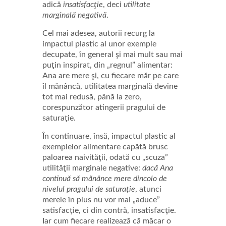
adică
insatisfacţie
, deci
utilitate
marginală negativă
.
Cel mai adesea, autorii recurg la
impactul plastic al unor exemple
decupate, în general şi mai mult sau mai
puţin inspirat, din „regnul” alimentar:
Ana are mere şi, cu fiecare măr pe care
îl mănâncă, utilitatea marginală devine
tot mai redusă, până la zero,
corespunzător atingerii pragului de
saturaţie.
În continuare, însă, impactul plastic al
exemplelor alimentare capătă brusc
paloarea naivităţii, odată cu „scuza”
utilităţii marginale negative:
dacă Ana
continuă să mănânce mere dincolo de
nivelul pragului de saturaţie
, atunci
merele în plus nu vor mai „aduce”
satisfacţie, ci din contră, insatisfacţie.
Iar cum fiecare realizează că măcar o