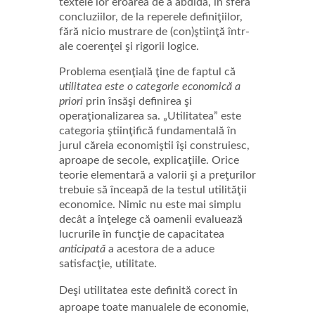
textele lor eroarea de a abdida, în sfera
concluziilor, de la reperele definiţiilor,
fără nicio mustrare de (con)ştiinţă într-
ale coerenţei şi rigorii logice.
Problema esenţială ţine de faptul că
utilitatea este o categorie economică a
priori
prin însăşi definirea şi
operaţionalizarea sa. „Utilitatea” este
categoria ştiinţifică fundamentală în
jurul căreia economiştii îşi construiesc,
aproape de secole, explicaţiile. Orice
teorie elementară a valorii şi a preţurilor
trebuie să înceapă de la testul utilităţii
economice. Nimic nu este mai simplu
decât a înţelege că oamenii evaluează
lucrurile în funcţie de capacitatea
anticipată
a acestora de a aduce
satisfacţie, utilitate.
Deşi utilitatea este definită corect în
aproape toate manualele de economie,