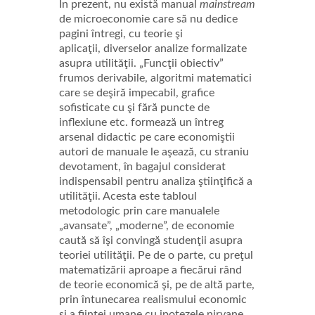
În prezent, nu există manual
mainstream
de microeconomie care să nu dedice
pagini întregi, cu teorie şi
aplicaţii, diverselor analize formalizate
asupra utilităţii. „Funcţii obiectiv”
frumos derivabile, algoritmi matematici
care se deşiră impecabil, grafice
sofisticate cu şi fără puncte de
inflexiune etc. formează un întreg
arsenal didactic pe care economiştii
autori de manuale le aşează, cu straniu
devotament, în bagajul considerat
indispensabil pentru analiza ştiinţifică a
utilităţii. Acesta este tabloul
metodologic prin care
manualele
„avansate”, „moderne”, de economie
caută să îşi convingă studenţii asupra
teoriei utilităţii. Pe de o parte, cu preţul
matematizării aproape a fiecărui rând
de teorie economică şi, pe de altă parte,
prin întunecarea realismului economic
şi a fiinţei umane cu ipotezele nirvane