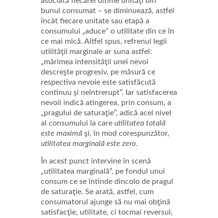
asociată fiecărei ultime unităţi din
bunul consumat – se diminuează, astfel
încât fiecare unitate sau etapă a
consumului „aduce” o utilitate din ce în
ce mai mică. Altfel spus, refrenul legii
utilităţii marginale ar suna astfel:
„mărimea intensităţii unei nevoi
descreşte progresiv, pe măsură ce
respectiva nevoie este satisfăcută
continuu şi neîntrerupt”. Iar satisfacerea
nevoii indică atingerea, prin consum, a
„pragului de saturaţie”, adică acel nivel
al consumului la care
utilitatea totală
este maximă
şi, în mod corespunzător,
utilitatea marginală este zero
.
În acest punct intervine în scenă
„utilitatea marginală”, pe fondul unui
consum ce se întinde dincolo de pragul
de saturaţie. Se arată, astfel, cum
consumatorul ajunge să nu mai obţină
satisfacţie, utilitate, ci tocmai reversul,