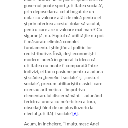
guvernul poate spori „utilitatea socială”,
prin deposedarea celui bogat de un
dolar cu valoare atât de mică pentru el
şi prin oferirea acestui dolar săracului,
pentru care are o valoare mai mare? Cu
siguranţă, nu. Faptul că utilităţile nu pot
fi măsurate elimină complet
fundamentul ştiinţific al politicilor
redistributive. Însă, deşi economiştii
moderni aderă în general la ideea că
utilitatea nu poate fi comparată între
indivizi, ei fac o pasiune pentru a aduna
şi scădea „beneficii sociale” şi „costuri
sociale”, precum utilitariştii clasici, care
exersau aritmetica – împotriva
elementarului discernământ – adunând
fericirea unora cu nefericirea altora,
obsedaţi fiind de un plus iluzoriu la
nivelul „utilităţii sociale”
[6]
.
Acum, în încheiere, îi mulţumesc Anei