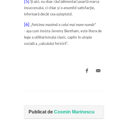
[5]
Şi aici, nu doar răul (alimentar) poartă marca
insuccesului, ci chiar şi o
anumită
satisfacţie,
inferioară decât cea
aşteptată
.
[6]
„
Fericirea maximă a celui mai mare număr
”
- aşa cum insista Jeremy Bentham, este litera de
lege a utilitarismului clasic, captiv în utopia
socială a „calculului fericirii”.
Publicat de
Cosmin Marinescu