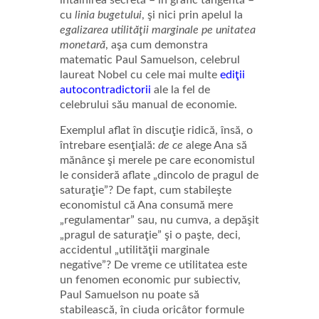
cu
linia bugetului
, şi nici prin apelul la
egalizarea utilităţii marginale pe unitatea
monetară
, aşa cum demonstra
matematic Paul Samuelson, celebrul
laureat Nobel cu cele mai multe
ediţii
autocontradictorii
ale la fel de
celebrului său manual de economie.
Exemplul aflat în discuţie ridică, însă, o
întrebare esenţială:
de ce
alege Ana să
mănânce şi merele pe care economistul
le consideră aflate „dincolo de pragul de
saturaţie”? De fapt, cum stabileşte
economistul că Ana consumă mere
„regulamentar” sau, nu cumva, a depăşit
„pragul de saturaţie” şi o paşte, deci,
accidentul „utilităţii marginale
negative”? De vreme ce utilitatea este
un fenomen economic pur subiectiv,
Paul Samuelson nu poate să
stabilească, în ciuda oricâtor formule