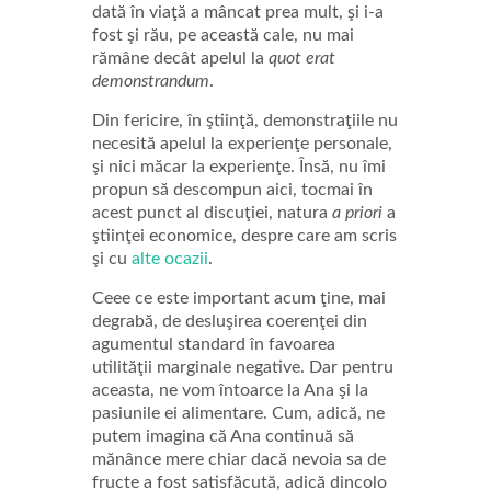
dată în viaţă a mâncat prea mult, şi i-a
fost şi rău, pe această cale, nu mai
rămâne decât apelul la
quot erat
demonstrandum
.
Din fericire, în ştiinţă, demonstraţiile nu
necesită apelul la experienţe personale,
şi nici măcar la experienţe. Însă, nu îmi
propun să descompun aici, tocmai în
acest punct al discuţiei, natura
a priori
a
ştiinţei economice, despre care am scris
şi cu
alte ocazii
.
Ceee ce este important acum ţine, mai
degrabă, de desluşirea coerenţei din
agumentul standard în favoarea
utilităţii marginale negative. Dar pentru
aceasta, ne vom întoarce la Ana şi la
pasiunile ei alimentare. Cum, adică, ne
putem imagina că Ana continuă să
mănânce mere chiar dacă nevoia sa de
fructe a fost satisfăcută, adică dincolo