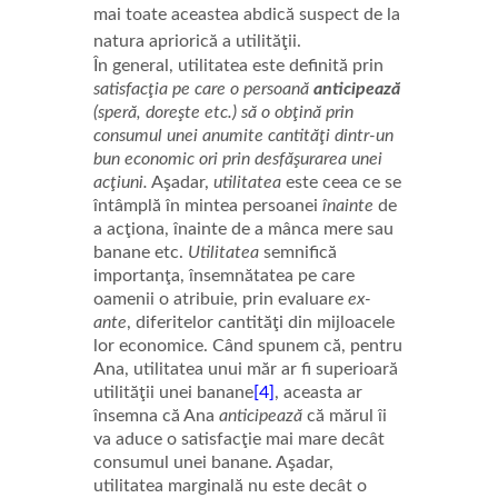
mai toate aceastea abdică suspect de la
natura apriorică a utilităţii.
În general, utilitatea este definită prin
satisfacţia pe care o persoană
anticipează
(speră, doreşte etc.) să o obţină prin
consumul unei anumite cantităţi dintr-un
bun economic ori prin desfăşurarea unei
acţiuni.
Aşadar,
utilitatea
este ceea ce se
întâmplă în mintea persoanei
înainte
de
a acţiona, înainte de a mânca mere sau
banane etc.
Utilitatea
semnifică
importanţa, însemnătatea pe care
oamenii o atribuie, prin evaluare
ex-
ante
, diferitelor cantităţi din mijloacele
lor economice. Când spunem că, pentru
Ana, utilitatea unui măr ar fi superioară
utilităţii unei banane
[4]
, aceasta ar
însemna că Ana
anticipează
că mărul îi
va aduce o satisfacţie mai mare decât
consumul unei banane. Aşadar,
utilitatea marginală nu este decât o