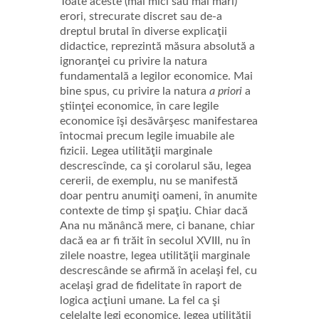
Toate aceste (mai mici sau mai mari)
erori, strecurate discret sau de-a
dreptul brutal în diverse explicaţii
didactice, reprezintă măsura absolută a
ignoranţei cu privire la natura
fundamentală a legilor economice. Mai
bine spus, cu privire la natura
a priori
a
ştiinţei economice, în care legile
economice îşi desăvârşesc manifestarea
întocmai precum legile imuabile ale
fizicii. Legea utilităţii marginale
descrescînde, ca şi corolarul său, legea
cererii, de exemplu, nu se manifestă
doar pentru anumiţi oameni, în anumite
contexte de timp şi spaţiu. Chiar dacă
Ana nu mănâncă mere, ci banane, chiar
dacă ea ar fi trăit în secolul XVIII, nu în
zilele noastre, legea utilităţii marginale
descrescânde se afirmă în acelaşi fel, cu
acelaşi grad de fidelitate în raport de
logica acţiuni umane. La fel ca şi
celelalte legi economice, legea utilităţii