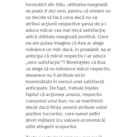
formulării din titlu,
utilitatea marginală
nu poate fi nici zero
, pentru că nimeni nu
va decide să facă ceva dacă nu va
atribui acţiunii respective şansa de a-i
aduce măcar cea mai mică satisfacţie,
adică utilitate marginală pozitivă. Oare
ne-am putea imagina că Ana ar alege
mănânce un măr dacă, în prealabil, ea ar
anticipa că mărul respectiv i-ar aduce
„zero satisfacţie”?! Bineînţeles că Ana
va alege să
nu
mănânce mărul respectiv,
deoarece nu îi atribuie nicio
însemnătate în sensul unei satisfacţii
anticipate. De fapt, trebuie înţeles
faptul că acţiunea umană, respectiv
consumul unui bun, nu se manifestă
decât dacă fiinţa umană atribuie
valori
pozitive
lucrurilor, care
numai astfel
devin mijloace
(cu valoare economică)
utile atingerii scopurilor.