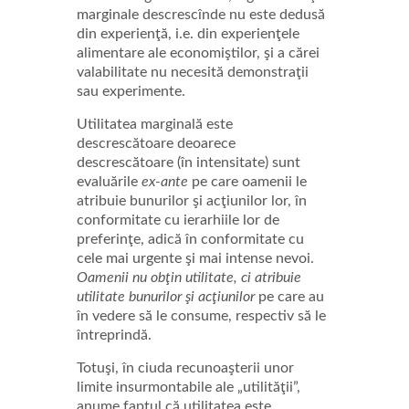
marginale descrescînde nu este dedusă
din experienţă, i.e. din experienţele
alimentare ale economiştilor, şi a cărei
valabilitate nu necesită demonstraţii
sau experimente.
Utilitatea marginală este
descrescătoare deoarece
descrescătoare (în intensitate) sunt
evaluările
ex-ante
pe care oamenii le
atribuie bunurilor şi acţiunilor lor, în
conformitate cu ierarhiile lor de
preferinţe, adică în conformitate cu
cele mai urgente şi mai intense nevoi.
Oamenii nu obţin utilitate, ci atribuie
utilitate bunurilor şi acţiunilor
pe care au
în vedere să le consume, respectiv să le
întreprindă.
Totuşi, în ciuda recunoaşterii unor
limite insurmontabile ale „utilităţii”,
anume faptul că utilitatea este