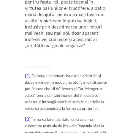
pentru faptul că, poate tocmai în
virtutea pasiunilor ei fructifere, a dat o
mână de ajutor pentru a mai stavili din
asaltul
maintream
împotriva logicii,
inclusiv prin destrămarea unor mituri
mai vechi sau mai noi, doar aparent
inofensive, cum este şi acest mit al
„utilităţii marginale negative”.
[1]
Derapajul matematicist este evident fie şi
dacă ne gândim la modul „narator”, al logicii pas cu
pas, în care clasicii W. Jevons şi Carl Menger au
„croit” teoria utilităţii (marginale) şi, odată cu
aceasta, o întreagă epocă de adevăr cu privire la
valoarea economică şi la formarea preţurilor.
[2]
În marea lor majoritate, de la cele mai
cunoscute manuale de liceu din România până la
manualele universitare cu cele mai mari pretenţii,