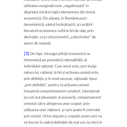
utilitatea marginală este „negativizată” în
dispreţul oricărei logici elementare din teoria
economică. Din păcate, în România post-
decembristă, vântul însănătoşirii, al curăţirii
literaturii economice suflă la fel de slab, prin
derivaţie, ca şi viteza înnoirii „colectivelor” de
autori de manual.
[3]
De fapt, întreaga ştiinţă economică se
întemeiază pe postulatul raţionalităţii, al
individului raţional. Cum omul este, prin însăşi
natura lui, raţional, la fel şi acţiunea umană este,
prin definiţie şi în mod necesar, raţională. Spun
„prin definiţie”, pentru că acţiunea umană
înseamnă
comportamentul conştient
, intenţionat
(cu tot izul pleonastic al asocierii), comportament
orientat către atingerea unor
scopuri
, prin
utilizarea unor
mijloace
, şi care poate fi controlat
prin
voinţă
. Orice
mişcare a corpului uman
care nu
se înscrie în cadrul definiţiei de mai sus nu intră în