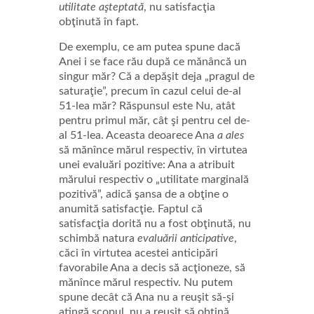
utilitate aşteptată
, nu satisfacţia
obţinută în fapt.
De exemplu, ce am putea spune dacă
Anei i se face rău după ce mănâncă un
singur măr? Că a depăşit deja „pragul de
saturaţie”, precum în cazul celui de-al
51-lea măr? Răspunsul este Nu, atât
pentru primul măr, cât şi pentru cel de-
al 51-lea. Aceasta deoarece Ana
a ales
să mănînce mărul respectiv, în virtutea
unei evaluări pozitive: Ana a atribuit
mărului respectiv o „utilitate marginală
pozitivă”, adică şansa de a obţine o
anumită satisfacţie. Faptul că
satisfacţia dorită nu a fost obţinută, nu
schimbă natura
evaluării anticipative
,
căci în virtutea acestei anticipări
favorabile Ana a decis să acţioneze, să
mănînce mărul respectiv. Nu putem
spune decât că Ana nu a reuşit să-şi
atingă scopul, nu a reuşit să obţină