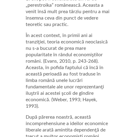
„perestroika” românească. Aceasta a
venit însă mult prea târziu pentru a mai
însemna ceva din punct de vedere
teoretic sau practic.
În acest context, în primii ani ai
tranziţiei, teoria economică neoclasică
nu s-a bucurat de prea mare
popularitate în rândul economiştilor
români. (Evans, 2010, p. 243-268).
Aceasta, în pofida faptului că încă în
această perioadă au fost traduse în
limba română unele lucrări
fundamentale ale unor reprezentanţi
iluştrii ai acestei şcoli de gîndire
economică. (Weber, 1993; Hayek,
1993).
După părerea noastră, această
incomprehensiune a ideilor economice
liberale arată amintita dependenţă de
trecut a multor economişti români.