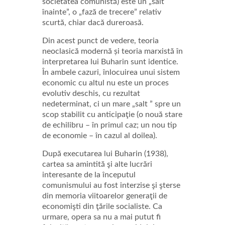
societatea comunistă) este un „salt
înainte”, o „fază de trecere” relativ
scurtă, chiar dacă dureroasă.
Din acest punct de vedere, teoria
neoclasică modernă și teoria marxistă în
interpretarea lui Buharin sunt identice.
În ambele cazuri, înlocuirea unui sistem
economic cu altul nu este un proces
evolutiv deschis, cu rezultat
nedeterminat, ci un mare „salt ” spre un
scop stabilit cu anticipaţie (o nouă stare
de echilibru – în primul caz; un nou tip
de economie – în cazul al doilea).
După executarea lui Buharin (1938),
cartea sa amintită şi alte lucrări
interesante de la începutul
comunismului au fost interzise şi şterse
din memoria viitoarelor generaţii de
economişti din ţările socialiste. Ca
urmare, opera sa nu a mai putut fi