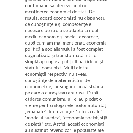
continuând să pledeze pentru
menţinerea economiei de stat. De
regulă, aceşti economişti nu dispuneau
de cunoştinţele şi competenţele
necesare pentru a se adapta la noul
mediu economic şi social, deoarece,
după cum am mai menţionat, economia
politică a socialismului a fost complet
dogmatizată şi transformată într-o
simplă apologie a politicii partidului şi
statului comunist. Mulţi dintre
ecnomiştii respectivi nu aveau
cunoştinţe de matematică și de
econometrie, iar singura limbă străină
pe care o cunoşteau era rusa. După
căderea comunismului, ei au pledat o
vreme pentru sloganele noilor autorităţi
„emanate” din revoluţie: "a treia cale",
"modelul suedez", "economia social(ist)ă
de piaţă" etc. Astfel, aceşti economişti
au susţinut revendicările populiste ale