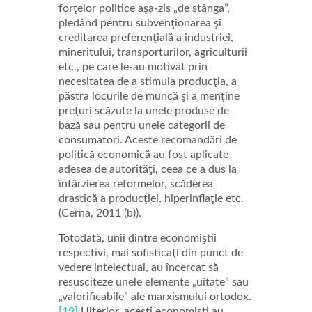
forţelor politice aşa-zis „de stânga”,
pledând pentru subvenţionarea şi
creditarea preferenţială a industriei,
mineritului, transporturilor, agriculturii
etc., pe care le-au motivat prin
necesitatea de a stimula producţia, a
păstra locurile de muncă şi a menţine
preţuri scăzute la unele produse de
bază sau pentru unele categorii de
consumatori. Aceste recomandări de
politică economică au fost aplicate
adesea de autorităţi, ceea ce a dus la
întârzierea reformelor, scăderea
drastică a producţiei, hiperinflaţie etc.
(Cerna, 2011 (b)).
Totodată, unii dintre economiştii
respectivi, mai sofisticaţi din punct de
vedere intelectual, au încercat să
resusciteze unele elemente „uitate” sau
„valorificabile” ale marxismului ortodox.
[19]
Ulterior, aceşti economişti au