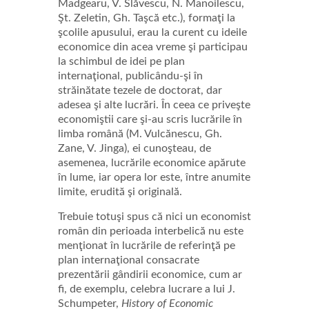
Madgearu, V. Slăvescu, N. Manoilescu,
Şt. Zeletin, Gh. Taşcă etc.), formaţi la
şcolile apusului, erau la curent cu ideile
economice din acea vreme şi participau
la schimbul de idei pe plan
internaţional, publicându-şi în
străinătate tezele de doctorat, dar
adesea şi alte lucrări. În ceea ce priveşte
economiştii care şi-au scris lucrările în
limba română (M. Vulcănescu, Gh.
Zane, V. Jinga), ei cunoşteau, de
asemenea, lucrările economice apărute
în lume, iar opera lor este, între anumite
limite, erudită şi originală.
Trebuie totuşi spus că nici un economist
român din perioada interbelică nu este
menţionat în lucrările de referinţă pe
plan internaţional consacrate
prezentării gândirii economice, cum ar
fi, de exemplu, celebra lucrare a lui J.
Schumpeter,
History of Economic