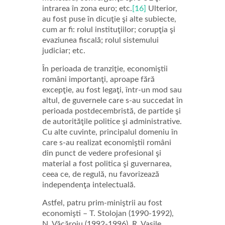
intrarea în zona euro; etc.
[16]
Ulterior,
au fost puse în dicuţie şi alte subiecte,
cum ar fi: rolul instituţiilor; corupţia şi
evaziunea fiscală; rolul sistemului
judiciar; etc.
În perioada de tranziţie, economiştii
români importanţi, aproape fără
excepţie, au fost legaţi, într-un mod sau
altul, de guvernele care s-au succedat în
perioada postdecembristă, de partide şi
de autorităţile politice şi administrative.
Cu alte cuvinte, principalul domeniu în
care s-au realizat economiştii români
din punct de vedere profesional şi
material a fost politica şi guvernarea,
ceea ce, de regulă, nu favorizează
independenţa intelectuală.
Astfel, patru prim-miniştrii au fost
economişti – T. Stolojan (1990-1992),
N. Văcăroiu (1992-1996), R. Vasile