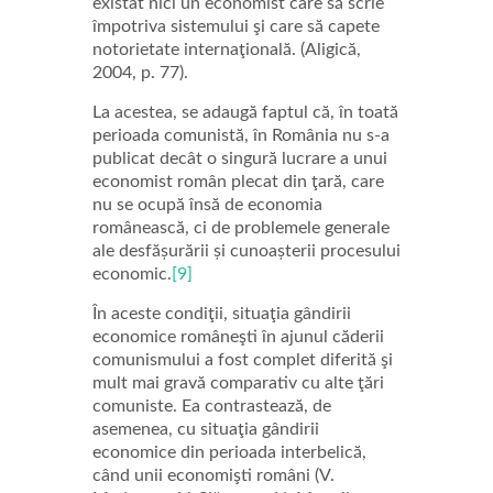
existat nici un economist care să scrie
împotriva sistemului şi care să capete
notorietate internaţională. (Aligică,
2004, p. 77).
La acestea, se adaugă faptul că, în toată
perioada comunistă, în România nu s-a
publicat decât o singură lucrare a unui
economist român plecat din ţară, care
nu se ocupă însă de economia
românească, ci de problemele generale
ale desfășurării și cunoașterii procesului
economic.
[9]
În aceste condiţii, situaţia gândirii
economice româneşti în ajunul căderii
comunismului a fost complet diferită şi
mult mai gravă comparativ cu alte ţări
comuniste. Ea contrastează, de
asemenea, cu situaţia gândirii
economice din perioada interbelică,
când unii economişti români (V.