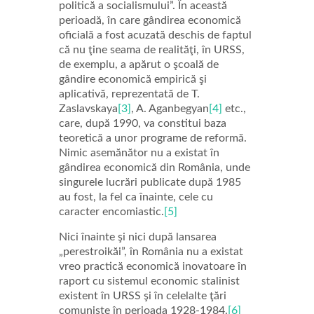
politică a socialismului”. În această
perioadă, în care gândirea economică
oficială a fost acuzată deschis de faptul
că nu ţine seama de realităţi, în URSS,
de exemplu, a apărut o şcoală de
gândire economică empirică şi
aplicativă, reprezentată de T.
Zaslavskaya
[3]
, A. Aganbegyan
[4]
etc.,
care, după 1990, va constitui baza
teoretică a unor programe de reformă.
Nimic asemănător nu a existat în
gândirea economică din România, unde
singurele lucrări publicate după 1985
au fost, la fel ca înainte, cele cu
caracter encomiastic.
[5]
Nici înainte şi nici după lansarea
„perestroikăi”, în România nu a existat
vreo practică economică inovatoare în
raport cu sistemul economic stalinist
existent în URSS şi în celelalte ţări
comuniste în perioada 1928-1984.
[6]