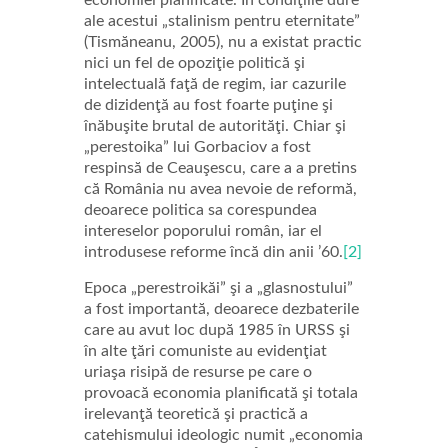
ale acestui „stalinism pentru eternitate”
(Tismăneanu, 2005), nu a existat practic
nici un fel de opoziţie politică şi
intelectuală faţă de regim, iar cazurile
de dizidenţă au fost foarte puţine şi
înăbuşite brutal de autorităţi. Chiar şi
„perestoika” lui Gorbaciov a fost
respinsă de Ceauşescu, care a a pretins
că România nu avea nevoie de reformă,
deoarece politica sa corespundea
intereselor poporului român, iar el
introdusese reforme încă din anii ’60.
[2]
Epoca „perestroikăi” şi a „glasnostului”
a fost importantă, deoarece dezbaterile
care au avut loc după 1985 în URSS şi
în alte ţări comuniste au evidenţiat
uriaşa risipă de resurse pe care o
provoacă economia planificată şi totala
irelevanţă teoretică şi practică a
catehismului ideologic numit „economia