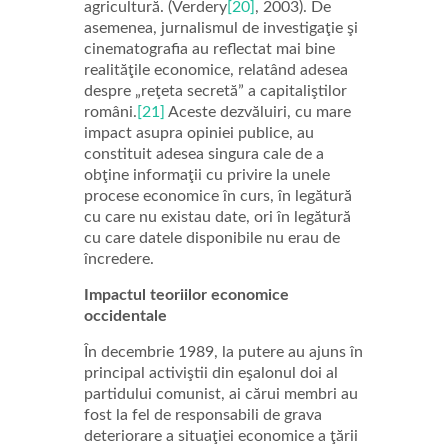
agricultură. (Verdery
[20]
, 2003). De
asemenea, jurnalismul de investigaţie şi
cinematografia au reflectat mai bine
realităţile economice, relatând adesea
despre „reţeta secretă” a capitaliştilor
români.
[21]
Aceste dezvăluiri, cu mare
impact asupra opiniei publice, au
constituit adesea singura cale de a
obţine informaţii cu privire la unele
procese economice în curs, în legătură
cu care nu existau date, ori în legătură
cu care datele disponibile nu erau de
încredere.
Impactul teoriilor economice
occidentale
În decembrie 1989, la putere au ajuns în
principal activiştii din eşalonul doi al
partidului comunist, ai cărui membri au
fost la fel de responsabili de grava
deteriorare a situaţiei economice a ţării