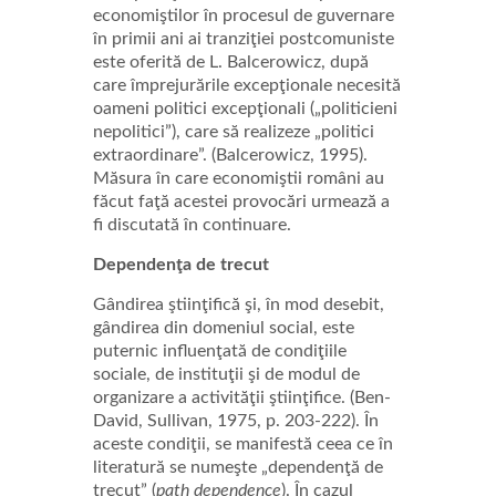
economiştilor în procesul de guvernare
în primii ani ai tranziţiei postcomuniste
este oferită de L. Balcerowicz, după
care împrejurările excepţionale necesită
oameni politici excepţionali („politicieni
nepolitici”), care să realizeze „politici
extraordinare”. (Balcerowicz, 1995).
Măsura în care economiştii români au
făcut faţă acestei provocări urmează a
fi discutată în continuare.
Dependenţa de trecut
Gândirea ştiinţifică şi, în mod desebit,
gândirea din domeniul social, este
puternic influenţată de condiţiile
sociale, de instituţii şi de modul de
organizare a activităţii ştiinţifice. (Ben-
David, Sullivan, 1975, p. 203-222). În
aceste condiţii, se manifestă ceea ce în
literatură se numeşte „dependenţă de
trecut” (
path dependence
). În cazul