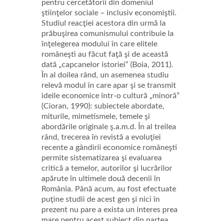
pentru cercetătorii din domeniul
ştiinţelor sociale – inclusiv economiştii.
Studiul reacţiei acestora din urmă la
prăbuşirea comunismului contribuie la
înţelegerea modului în care elitele
româneşti au făcut faţă şi de această
dată „capcanelor istoriei” (Boia, 2011).
În al doilea
rând, un asemenea studiu
relevă modul în care apar şi se transmit
ideile economice într-o cultură „minoră”
(Cioran, 1990): subiectele abordate,
miturile, mimetismele, temele şi
abordările originale ş.a.m.d. În al treilea
rând, trecerea în revistă a evoluţiei
recente a gândirii economice româneşti
permite sistematizarea şi evaluarea
critică a temelor, autorilor şi lucrărilor
apărute în ultimele două decenii în
România. Până acum, au fost efectuate
puţine studii de acest gen şi nici în
prezent nu pare a exista un interes prea
mare pentru acest subiect din partea