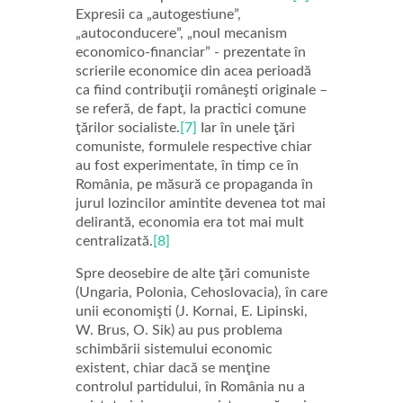
Expresii ca „autogestiune”,
„autoconducere”, „noul mecanism
economico-financiar” - prezentate în
scrierile economice din acea perioadă
ca fiind contribuţii româneşti originale –
se referă, de fapt, la practici comune
ţărilor socialiste.
[7]
Iar în unele ţări
comuniste, formulele respective chiar
au fost experimentate, în timp ce în
România, pe măsură ce propaganda în
jurul lozincilor amintite devenea tot mai
delirantă, economia era tot mai mult
centralizată.
[8]
Spre deosebire de alte ţări comuniste
(Ungaria, Polonia, Cehoslovacia), în care
unii economişti (J. Kornai, E. Lipinski,
W. Brus, O. Sik) au pus problema
schimbării sistemului economic
existent, chiar dacă se menţine
controlul partidului, în România nu a