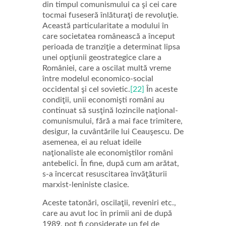
din timpul comunismului ca şi cei care
tocmai fuseseră înlăturaţi de revoluţie.
Această particularitate a modului în
care societatea românească a început
perioada de tranziţie a determinat lipsa
unei opţiunii geostrategice clare a
României, care a oscilat multă vreme
între modelul economico-social
occidental şi cel sovietic.
[22]
În aceste
condiţii, unii economişti români au
continuat să susţină lozincile naţional-
comunismului, fără a mai face trimitere,
desigur, la cuvântările lui Ceauşescu. De
asemenea, ei au reluat ideile
naţionaliste ale economiştilor români
antebelici. În fine, după cum am arătat,
s-a încercat resuscitarea învăţăturii
marxist-leniniste clasice.
Aceste tatonări, oscilaţii, reveniri etc.,
care au avut loc în primii ani de după
1989, pot fi considerate un fel de