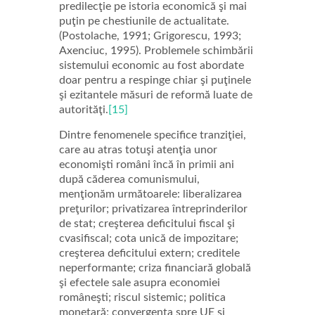
predilecţie pe istoria economică şi mai
puţin pe chestiunile de actualitate.
(Postolache, 1991; Grigorescu, 1993;
Axenciuc, 1995). Problemele schimbării
sistemului economic au fost abordate
doar pentru a respinge chiar şi puţinele
şi ezitantele măsuri de reformă luate de
autorităţi.
[15]
Dintre fenomenele specifice tranziţiei,
care au atras totuşi atenţia unor
economişti români încă în primii ani
după căderea comunismului,
menţionăm următoarele: liberalizarea
preţurilor; privatizarea întreprinderilor
de stat; creşterea deficitului fiscal şi
cvasifiscal; cota unică de impozitare;
creşterea deficitului extern; creditele
neperformante; criza financiară globală
şi efectele sale asupra economiei
româneşti; riscul sistemic; politica
monetară; convergenţa spre UE şi