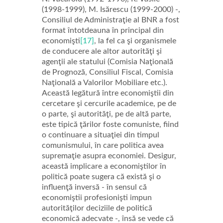
(1998-1999), M. Isărescu (1999-2000) -,
Consiliul de Administraţie al BNR a fost
format întotdeauna în principal din
economişti
[17]
, la fel ca şi organismele
de conducere ale altor autorităţi şi
agenţii ale statului (Comisia Naţională
de Prognoză, Consiliul Fiscal, Comisia
Naţională a Valorilor Mobiliare etc.).
Această legătură între economiştii din
cercetare şi cercurile academice, pe de
o parte, şi autorităţi, pe de altă parte,
este tipică ţărilor foste comuniste, fiind
o continuare a situaţiei din timpul
comunismului, în care politica avea
supremaţie asupra economiei. Desigur,
această implicare a economiştilor în
politică poate sugera că există şi o
influenţă inversă - în sensul că
economiştii profesionişti impun
autorităţilor deciziile de politică
economică adecvate -, însă se vede că