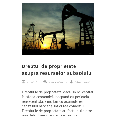
Dreptul de proprietate
asupra resurselor subsolului
01.02.15
0 comentarii
Silvia David
Drepturile de proprietate joacă un rol central
în istoria economică începând cu perioada
renascentistă, simultan cu acumularea
capitalului bancar și înflorirea comerțului.
Drepturile de proprietate au fost unul dintre
punctele cheie în evoluția istorică a