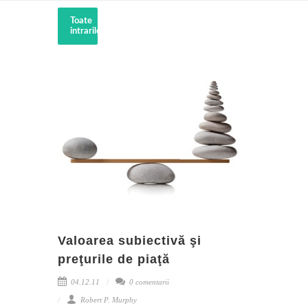
Toate
intrarile
Valoarea subiectivă şi
preţurile de piaţă
04.12.11
0 comentarii
Robert P. Murphy