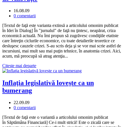
16.08.09
0 comentarii
[Textul de faţă este varianta extinsă a articolului omonim publicat
în Idei în Dialog] În "jurnalul" de faţă nu ţintesc, neapărat, criza
economică actuală. Nu îmi propun să zugrăvesc condiţiile etatiste
care întreţin ciclurile economice, cu toate detalierile teoretice ce
desluşesc cauzele crizei. S-au scris deja şi se vor mai scrie astfel de
incursiuni, mai mult sau mai puţin tehnice, în anatomia crizei. Aici,
acum, mă preocupă să atrag atenţia...
Citeste mai departe
Inflaţia legislativă loveşte ca un
bumerang
22.09.09
0 comentarii
[Textul de faţă este o variantă a articolului omonim publicat
în Săptămâna Financiară] Ce-i mult strică! Este o zicală care se