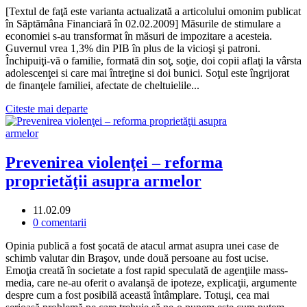
[Textul de faţă este varianta actualizată a articolului omonim publicat
în Săptămâna Financiară în 02.02.2009] Măsurile de stimulare a
economiei s-au transformat în măsuri de impozitare a acesteia.
Guvernul vrea 1,3% din PIB în plus de la vicioşi şi patroni.
Închipuiţi-vă o familie, formată din soţ, soţie, doi copii aflaţi la vârsta
adolescenţei si care mai întreţine si doi bunici. Soţul este îngrijorat
de finanţele familiei, afectate de cheltuielile...
Citeste mai departe
Prevenirea violenţei – reforma
proprietăţii asupra armelor
11.02.09
0 comentarii
Opinia publică a fost şocată de atacul armat asupra unei case de
schimb valutar din Braşov, unde două persoane au fost ucise.
Emoţia creată în societate a fost rapid speculată de agenţiile mass-
media, care ne-au oferit o avalanşă de ipoteze, explicaţii, argumente
despre cum a fost posibilă această întâmplare. Totuşi, cea mai