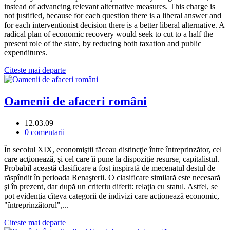
instead of advancing relevant alternative measures. This charge is
not justified, because for each question there is a liberal answer and
for each interventionist decision there is a better liberal alternative. A
radical plan of economic recovery would seek to cut to a half the
present role of the state, by reducing both taxation and public
expenditures.
Citeste mai departe
Oamenii de afaceri români
12.03.09
0 comentarii
În secolul XIX, economiştii făceau distincţie între întreprinzător, cel
care acţionează, şi cel care îi pune la dispoziţie resurse, capitalistul.
Probabil această clasificare a fost inspirată de mecenatul destul de
răspîndit în perioada Renaşterii. O clasificare similară este necesară
şi în prezent, dar după un criteriu diferit: relaţia cu statul. Astfel, se
pot evidenţia cîteva categorii de indivizi care acţionează economic,
"întreprinzătorul",...
Citeste mai departe