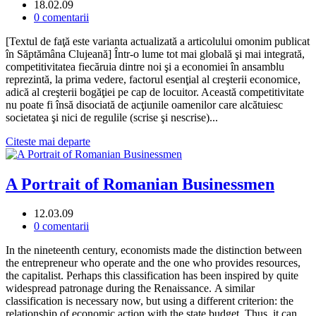
18.02.09
0 comentarii
[Textul de faţă este varianta actualizată a articolului omonim publicat
în Săptămâna Clujeană] Într-o lume tot mai globală şi mai integrată,
competitivitatea fiecăruia dintre noi şi a economiei în ansamblu
reprezintă, la prima vedere, factorul esenţial al creşterii economice,
adică al creşterii bogăţiei pe cap de locuitor. Această competitivitate
nu poate fi însă disociată de acţiunile oamenilor care alcătuiesc
societatea şi nici de regulile (scrise şi nescrise)...
Citeste mai departe
A Portrait of Romanian Businessmen
12.03.09
0 comentarii
In the nineteenth century, economists made the distinction between
the entrepreneur who operate and the one who provides resources,
the capitalist. Perhaps this classification has been inspired by quite
widespread patronage during the Renaissance. A similar
classification is necessary now, but using a different criterion: the
relationship of economic action with the state budget. Thus, it can