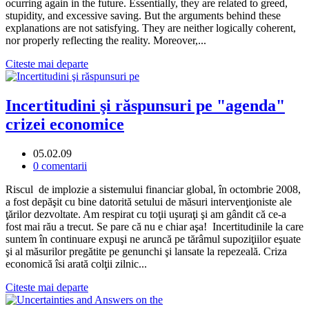
ocurring again in the future. Essentially, they are related to greed,
stupidity, and excessive saving. But the arguments behind these
explanations are not satisfying. They are neither logically coherent,
nor properly reflecting the reality. Moreover,...
Citeste mai departe
Incertitudini şi răspunsuri pe "agenda"
crizei economice
05.02.09
0 comentarii
Riscul de implozie a sistemului financiar global, în octombrie 2008,
a fost depăşit cu bine datorită setului de măsuri intervenţioniste ale
ţărilor dezvoltate. Am respirat cu toţii uşuraţi şi am gândit că ce-a
fost mai rău a trecut. Se pare că nu e chiar aşa! Incertitudinile la care
suntem în continuare expuşi ne aruncă pe tărâmul supoziţiilor eşuate
şi al măsurilor pregătite pe genunchi şi lansate la repezeală. Criza
economică îsi arată colţii zilnic...
Citeste mai departe