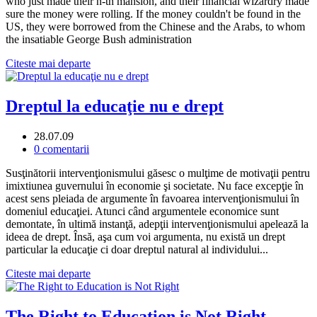
who just made their n-th mansion, and their financial wizardry made
sure the money were rolling. If the money couldn't be found in the
US, they were borrowed from the Chinese and the Arabs, to whom
the insatiable George Bush administration
Citeste mai departe
Dreptul la educaţie nu e drept
28.07.09
0 comentarii
Susţinătorii intervenţionismului găsesc o mulţime de motivaţii pentru
imixtiunea guvernului în economie şi societate. Nu face excepţie în
acest sens pleiada de argumente în favoarea intervenţionismului în
domeniul educaţiei. Atunci când argumentele economice sunt
demontate, în ultimă instanţă, adepţii intervenţionismului apelează la
ideea de drept. Însă, aşa cum voi argumenta, nu există un drept
particular la educaţie ci doar dreptul natural al individului...
Citeste mai departe
The Right to Education is Not Right