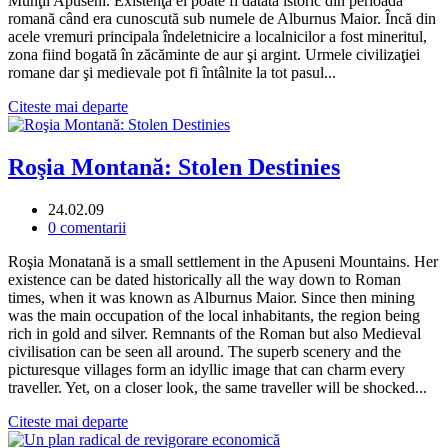
Munţii Apuseni. Existenţa ei poate fi datată istoric din perioada
romană când era cunoscută sub numele de Alburnus Maior. Încă din
acele vremuri principala îndeletnicire a localnicilor a fost mineritul,
zona fiind bogată în zăcăminte de aur şi argint. Urmele civilizaţiei
romane dar şi medievale pot fi întâlnite la tot pasul...
Citeste mai departe
Roşia Montană: Stolen Destinies
24.02.09
0 comentarii
Roşia Monatană is a small settlement in the Apuseni Mountains. Her
existence can be dated historically all the way down to Roman
times, when it was known as Alburnus Maior. Since then mining
was the main occupation of the local inhabitants, the region being
rich in gold and silver. Remnants of the Roman but also Medieval
civilisation can be seen all around. The superb scenery and the
picturesque villages form an idyllic image that can charm every
traveller. Yet, on a closer look, the same traveller will be shocked...
Citeste mai departe