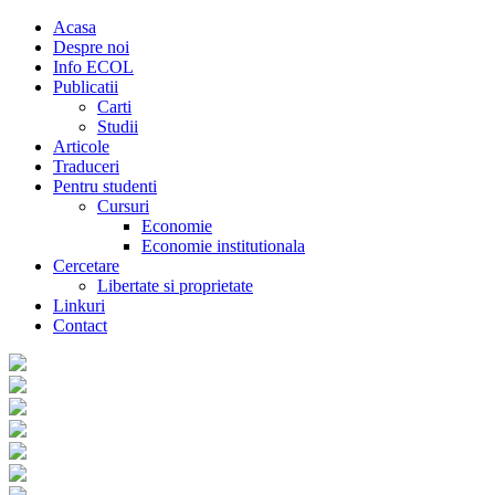
Acasa
Despre noi
Info ECOL
Publicatii
Carti
Studii
Articole
Traduceri
Pentru studenti
Cursuri
Economie
Economie institutionala
Cercetare
Libertate si proprietate
Linkuri
Contact