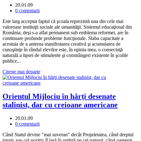
20.01.09
0 comentarii
Este larg acceptat faptul că şcoala reprezintă una din cele mai
valoroase instituţii sociale ale umanităţii. Sistemul educaţional din
România, deşi s-a aflat permanent sub emblema reformei, are în
continuare profunde probleme funcţionale. Slaba capacitate a
acestuia de a antrena manifestarea creativă şi acumularea de
cunoştinţe în rândul elevilor este, în opinia mea, o consecinţă
naturală a lipsei de stimulente şi constrângeri existente în şcolile
publice...
Citeste mai departe
Orientul Mijlociu în hărţi desenate
stalinist, dar cu creioane americane
20.01.09
0 comentarii
Când Statul devine "mai suveran" decât Proprietatea, când dreptul
istoric sau cel pozitiv îl lasă în umbră pe cel natural, când oamenii