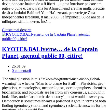
devin popoare înainte de a fi liberi..., ultima întrebare pe care am
putea-o pune e: cartografia lui Ahmadinejad are mai multă precizie
decât a lordului Balfour? Yom Ha'atzmaut, pe evreieşte Ziua
Independenţei Israelului, 8 mai 2008. Se împlineau 60 de ani de la
înfiinţarea statului evreu. Însă,...
Citeste mai departe
KYOTE&BALIverne… de la Captain
Planet, agentul public 00, citire!
26.01.09
0 comentarii
The vital question in this "take-it-for-granted-man-made-global-
warming" is whether "Man is to blame for it all"... Physicists, geo-
physicists, climatologists, meteorologists, oceanographers, chemists,
biochemists, and biologists are far from any consensus, although it
looks like, under "academic democracy", most would answer yes.
Democracy is sometimes/always a poisoned Agora in terms of both
finding (genuinely) moral and (genuinely) scientific answers for the
questions of our world For...