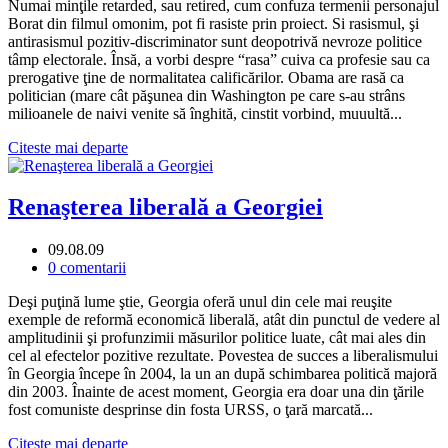
Numai minţile retarded, sau retired, cum confuza termenii personajul
Borat din filmul omonim, pot fi rasiste prin proiect. Si rasismul, şi
antirasismul pozitiv-discriminator sunt deopotrivă nevroze politice
tâmp electorale. Însă, a vorbi despre “rasa” cuiva ca profesie sau ca
prerogative ţine de normalitatea calificărilor. Obama are rasă ca
politician (mare cât păşunea din Washington pe care s-au strâns
milioanele de naivi venite să înghită, cinstit vorbind, muuultă...
Citeste mai departe
Renaşterea liberală a Georgiei
09.08.09
0 comentarii
Deşi puţină lume ştie, Georgia oferă unul din cele mai reuşite
exemple de reformă economică liberală, atât din punctul de vedere al
amplitudinii şi profunzimii măsurilor politice luate, cât mai ales din
cel al efectelor pozitive rezultate. Povestea de succes a liberalismului
în Georgia începe în 2004, la un an după schimbarea politică majoră
din 2003. Înainte de acest moment, Georgia era doar una din ţările
fost comuniste desprinse din fosta URSS, o ţară marcată...
Citeste mai departe