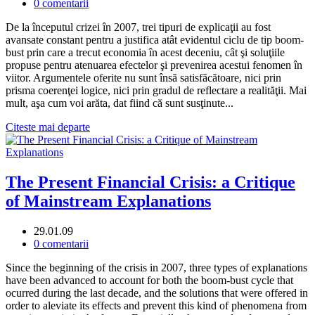
0 comentarii
De la începutul crizei în 2007, trei tipuri de explicaţii au fost
avansate constant pentru a justifica atât evidentul ciclu de tip boom-
bust prin care a trecut economia în acest deceniu, cât şi soluţiile
propuse pentru atenuarea efectelor şi prevenirea acestui fenomen în
viitor. Argumentele oferite nu sunt însă satisfăcătoare, nici prin
prisma coerenţei logice, nici prin gradul de reflectare a realităţii. Mai
mult, aşa cum voi arăta, dat fiind că sunt susţinute...
Citeste mai departe
The Present Financial Crisis: a Critique
of Mainstream Explanations
29.01.09
0 comentarii
Since the beginning of the crisis in 2007, three types of explanations
have been advanced to account for both the boom-bust cycle that
ocurred during the last decade, and the solutions that were offered in
order to aleviate its effects and prevent this kind of phenomena from