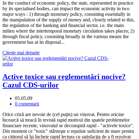
In the conduct of economic policy, the state, represented in practice
by its specialised bodies, can impact the economic activity in two
major ways : 1) through monetary policy, consisting essentially in
the manipulation of the supply of money and, closely related to this,
the regulation of the banking and financial sector, i.e. the main
milieu where the intertemporal monetary circulation takes places; 2)
through fiscal policy, consisting broadly in the various means the
government has at its disposal...
Citeste mai departe
Active toxice sau reglementări nocive?
Cazul CDS-urilor
05.05.09
0 comentarii
Orice criză are nevoie de (cel puţin) un vinovat. Pentru oricine
încearcă să treacă în revistă rapid motivul din spatele problemelor
financiare recente, vinovatul se deconspiră rapid - "activele toxice".
Din moment ce "toxic" stârneşte o repulsie suficient de mare pentru
ca cititorul să îşi încheie rapid lectura cu satisfacţia de a fi rezolvat