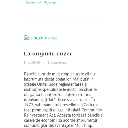
Citeste mai departe
La originile crizei
10.09.10
0 comentarii
Băncile sunt de mult timp acuzate că nu
împrumută decât bogaţilor. Mai puţin în
Statele Unite, unde reglementarea şi
instituţiile specializate le incită, ba chiar le
obligă, să finanţeze locuinţele celor mai
dezavantajaţi. Iată de ce s-a ajuns aici. În
1977, sub mandatul presedintelui Carter, a
fost promulgată o lege intitulată Community
Reinvestment Act. Aceasta forţează băncile si
casele de economii să acorde împrumuturi
comunităţilor dezavantajate. Mult timp,