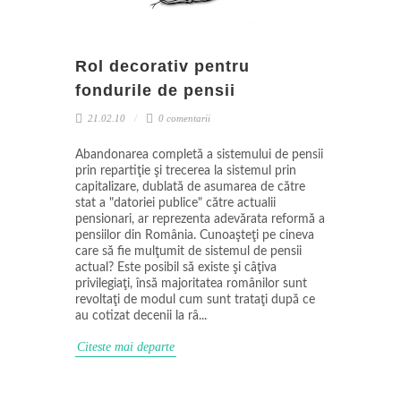
Rol decorativ pentru
fondurile de pensii
21.02.10
0 comentarii
Abandonarea completă a sistemului de pensii
prin repartiţie şi trecerea la sistemul prin
capitalizare, dublată de asumarea de către
stat a "datoriei publice" către actualii
pensionari, ar reprezenta adevărata reformă a
pensiilor din România. Cunoaşteţi pe cineva
care să fie mulţumit de sistemul de pensii
actual? Este posibil să existe şi câţiva
privilegiaţi, însă majoritatea românilor sunt
revoltaţi de modul cum sunt trataţi după ce
au cotizat decenii la râ...
Citeste mai departe