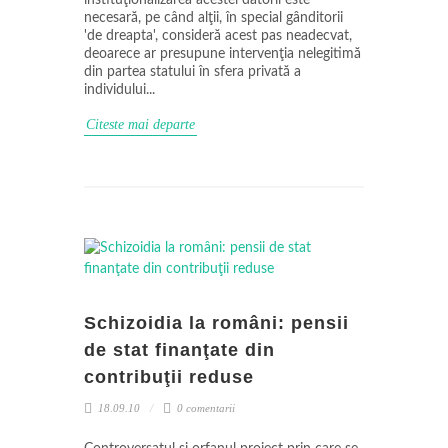
instituţionalizarea acestei datorii este
necesară, pe când alţii, în special gânditorii
'de dreapta', consideră acest pas neadecvat,
deoarece ar presupune intervenţia nelegitimă
din partea statului în sfera privată a
individului...
Citeste mai departe
Schizoidia la români: pensii
de stat finanţate din
contribuţii reduse
18.09.10
0 comentarii