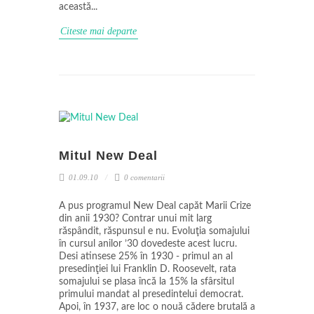
această...
Citeste mai departe
Mitul New Deal
01.09.10
0 comentarii
A pus programul New Deal capăt Marii Crize
din anii 1930? Contrar unui mit larg
răspândit, răspunsul e nu. Evoluţia somajului
în cursul anilor ’30 dovedeste acest lucru.
Desi atinsese 25% în 1930 - primul an al
presedinţiei lui Franklin D. Roosevelt, rata
somajului se plasa încă la 15% la sfârsitul
primului mandat al presedintelui democrat.
Apoi, în 1937, are loc o nouă cădere brutală a