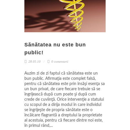
Sănătatea nu este bun
public!
28.05.10
0 comentarii
Auzim zi de zi faptul că sănătatea este un
bun public. Afirmaţia este complet falsă,
pentru că sănătatea este prin însăşi esenţa sa
un bun privat, de care fiecare trebuie să se
îngrijească după cum poate şi după cum
crede de cuviinţă. Orice intervenţie a statului
cu scopul de a dirija modul în care individul
se îngrijeşte de propria sănătate este o
încălcare flagrantă a dreptului la proprietate
al acestuia, pentru că fiecare dintre noi este,
în primul rând,...