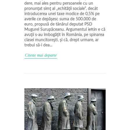
de­re, mai ales pentru persoanele cu un
pronunţat simţ al „e­chităţii sociale“, decât
introdu­ce­rea unei taxe modice de 0,5% pe
averi­le ce depăşesc suma de 500.000 de
euro, propusă de tâ­nărul deputat PSD
Mugurel Suru­pă­ceanu. Ar­gumentul ieftin e că
avuţii s-au îm­bogăţit în România, pe spinarea
cla­­sei muncitoreşti, şi că, drept ur­mare, ar
trebui să-i dea...
Citeste mai departe