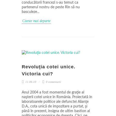
conducătorii francezi s-au temut ca
partenerul nostru de peste Rin să nu
basculeze...
Citeste mai departe
Revoluţia cotei unice.
Victoria cui?
11.06.10
0 comentarii
Anul 2004 a fost momentul de graţie al
naşterii cotei unice în România. Proiectată în
laboratoarele politice ale defunctei Alianţe
D.A., cota unică de impozitare a purtat, şi
până în prezent, insigna de ultim bastion al
politicilor economice de dreapta. Căci, pe