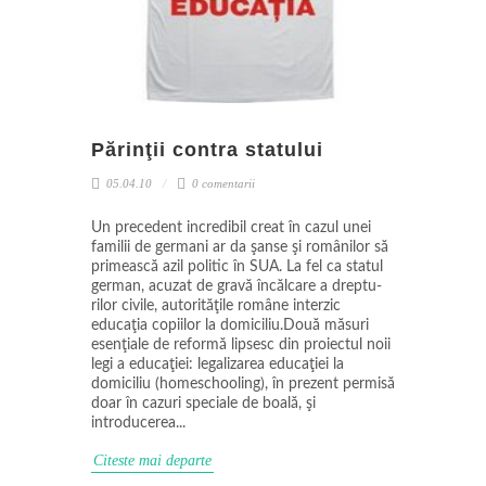
Părinţii contra statului
05.04.10
0 comentarii
Un precedent incredibil creat în cazul unei
familii de germani ar da şanse şi românilor să
primească azil poli­tic în SUA. La fel ca statul
german, acuzat de gravă încălcare a dreptu­
rilor civile, autorităţile române interzic
educaţia copiilor la domiciliu.Două măsuri
esenţiale de reformă lipsesc din proiectul noii
legi a educaţiei: legalizarea educaţiei la
domiciliu (homeschooling), în prezent permisă
doar în cazuri speciale de boală, şi
introducerea...
Citeste mai departe