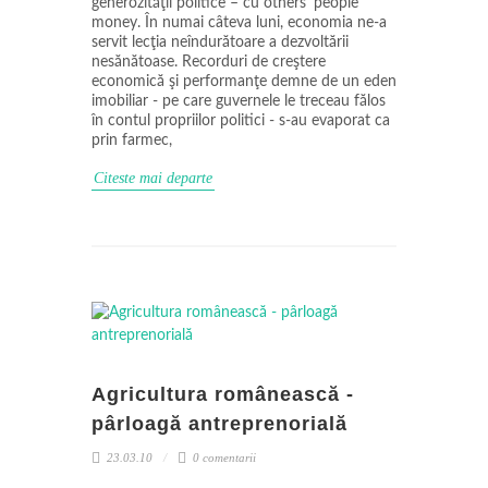
generozităţii politice – cu others' people
money. În numai câteva luni, economia ne-a
servit lecţia neîndurătoare a dezvoltării
nesănătoase. Recorduri de creştere
economică şi performanţe demne de un eden
imobiliar - pe care guvernele le treceau fălos
în contul propriilor politici - s-au evaporat ca
prin farmec,
Citeste mai departe
Agricultura românească -
pârloagă antreprenorială
23.03.10
0 comentarii