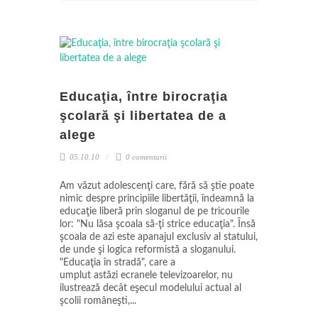
Educaţia, între birocraţia
şcolară şi libertatea de a
alege
05.10.10
0 comentarii
Am văzut adolescenţi care, fără să ştie poate
nimic despre principiile libertăţii, îndeamnă la
educaţie liberă prin sloganul de pe tricourile
lor: "Nu lăsa şcoala să-ţi strice educaţia". Însă
şcoala de azi este apanajul exclusiv al statului,
de unde şi logica reformistă a sloganului.
"Educaţia în stradă", care a
umplut astăzi ecranele televizoarelor, nu
ilustrează decât eşecul modelului actual al
şcolii româneşti,...