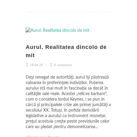
Aurul. Realitatea dincolo de
mit
18.04.10
0 comentarii
Deşi renegat de autorităţi, aurul îşi păstrează
valoarea în preferinţele indivizilor. Puterea
aurului stă mai mult în fascinaţia sa decât în
calităţile sale reale. Acestei „relicve barbare",
cum o considera lordul Keynes, i se pun în
cârcă şi principalele crize ale primei jumătăţi a
secolului XX. Totuşi, în pofida demolării
legislative a aurului ca instrument monetar,
preţul acestuia creşte peste previziunile celor
care au pledat pentru demonetizarea...