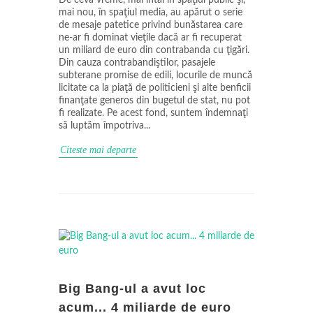
De ceva vreme, mai întâi în spaţiul public şi,
mai nou, în spaţiul media, au apărut o serie
de mesaje patetice privind bunăstarea care
ne-ar fi dominat vieţile dacă ar fi recuperat
un miliard de euro din contrabanda cu ţigări.
Din cauza contrabandiştilor, pasajele
subterane promise de edili, locurile de muncă
licitate ca la piaţă de politicieni şi alte benficii
finanţate generos din bugetul de stat, nu pot
fi realizate. Pe acest fond, suntem îndemnaţi
să luptăm împotriva...
Citeste mai departe
Big Bang-ul a avut loc
acum... 4 miliarde de euro