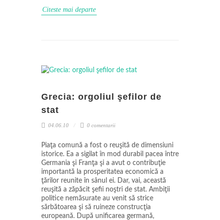
Citeste mai departe
Grecia: orgoliul şefilor de
stat
04.06.10
0 comentarii
Piaţa comună a fost o reuşită de dimensiuni
istorice. Ea a sigilat în mod durabil pacea între
Germania şi Franţa şi a avut o contribuţie
importantă la prosperitatea economică a
ţărilor reunite în sânul ei. Dar, vai, această
reuşită a zăpăcit şefii noştri de stat. Ambiţii
politice nemăsurate au venit să strice
sărbătoarea şi să ruineze construcţia
europeană. După unificarea germană,