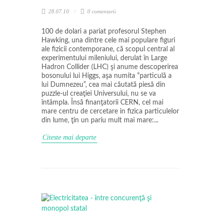
28.07.10
0 comentarii
100 de dolari a pariat profesorul Stephen
Hawking, una dintre cele mai populare figuri
ale fizicii contemporane, că scopul central al
experimentului mileniului, derulat în Large
Hadron Collider (LHC) şi anume descoperirea
bosonului lui Higgs, aşa numita “particulă a
lui Dumnezeu”, cea mai căutată piesă din
puzzle-ul creaţiei Universului, nu se va
întâmpla. Însă finanţatorii CERN, cel mai
mare centru de cercetare in fizica particulelor
din lume, ţin un pariu mult mai mare:...
Citeste mai departe