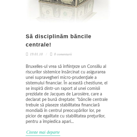
Să disciplinăm băncile
centrale!
19.01.10
0 comentarii
Bruxelles-ul vrea să înfiinţeze un Consiliu al
riscurilor sistemice însărcinat cu asigurarea
unei supravegheri micro-prudenţiale a
sistemului financiar. În această chestiune, el
se inspiră dintr-un raport al unei comisii
prezidate de Jacques de Larosière, care a
declarat pe bună dreptate: "băncile centrale
trebuie să plaseze stabilitatea financiară
mondială în centrul preocupărilor lor, pe
picior de egalitate cu stabilitatea preţurilor,
pentru a împiedica apari...
Citeste mai departe