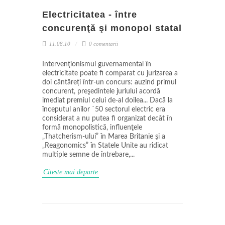
Electricitatea - între
concurenţă şi monopol statal
11.08.10
0 comentarii
Intervenţionismul guvernamental în
electricitate poate fi comparat cu jurizarea a
doi cântăreți într-un concurs: auzind primul
concurent, preşedintele juriului acordă
imediat premiul celui de-al doilea... Dacă la
începutul anilor `50 sectorul electric era
considerat a nu putea fi organizat decât în
formă monopolistică, influenţele
„Thatcherism-ului” în Marea Britanie şi a
„Reagonomics” în Statele Unite au ridicat
multiple semne de întrebare,...
Citeste mai departe