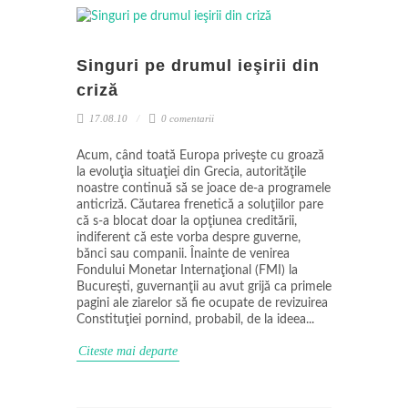
Singuri pe drumul ieşirii din
criză
17.08.10
0 comentarii
Acum, când toată Europa priveşte cu groază
la evoluţia situaţiei din Grecia, autorităţile
noastre continuă să se joace de-a programele
anticriză. Căutarea frenetică a soluţiilor pare
că s-a blocat doar la opţiunea creditării,
indiferent că este vorba despre guverne,
bănci sau companii. Înainte de venirea
Fondului Monetar Internaţional (FMI) la
Bucureşti, guvernanţii au avut grijă ca primele
pagini ale ziarelor să fie ocupate de revizuirea
Constituţiei pornind, probabil, de la ideea...
Citeste mai departe