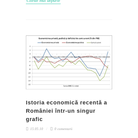
Citeste mai departe
Istoria economică recentă a
României într-un singur
grafic
15.05.10
0 comentarii