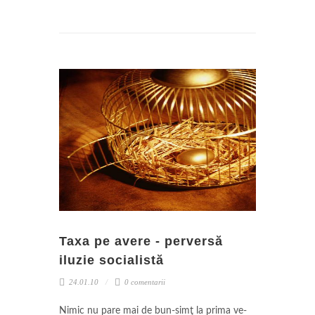
Taxa pe avere - perversă
iluzie socialistă
24.01.10
0 comentarii
Nimic nu pare mai de bun-simţ la prima ve­