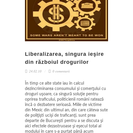
Liberalizarea, singura ieşire
din războiul drogurilor
24.02.10
0 comentarii
În timp ce alte state iau în calcul
dezincriminarea consumului şi comerţului cu
droguri uşoare, ca singură soluţie pentru
oprirea traficului, politicienii români ratează
încă o dezbatere serioasă. Miile de victime
din Mexic din ultimul an, din care câteva sute
de poliţişti ucişi de traficanţi, sunt prea
departe de Bucureşti pentru a se discuta şi
aici efectele dezastruoase şi eşecul total al
modului în care s-a purtat până acum