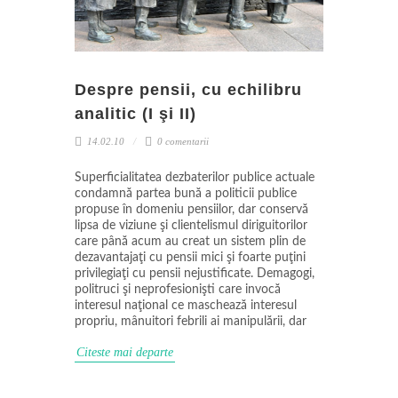
Despre pensii, cu echilibru
analitic (I şi II)
14.02.10
0 comentarii
Superficialitatea dezbaterilor publice actuale
condamnă partea bună a politicii publice
propuse în domeniu pensiilor, dar conservă
lipsa de viziune şi clientelismul diriguitorilor
care până acum au creat un sistem plin de
dezavantajaţi cu pensii mici şi foarte puţini
privilegiaţi cu pensii nejustificate. Demagogi,
politruci şi neprofesionişti care invocă
interesul naţional ce maschează interesul
propriu, mânuitori febrili ai manipulării, dar
Citeste mai departe