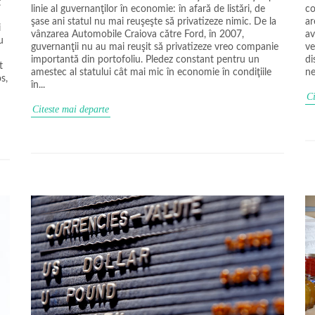
t
linie al guvernanţilor în economie: în afară de listări, de
co
şase ani statul nu mai reuşeşte să privatizeze nimic. De la
ar
i
vânzarea Automobile Craiova către Ford, în 2007,
av
u
guvernanţii nu au mai reuşit să privatizeze vreo companie
ve
importantă din portofoliu. Pledez constant pentru un
di
t
amestec al statului cât mai mic în economie în condiţiile
ne
s,
în...
Ci
Citeste mai departe