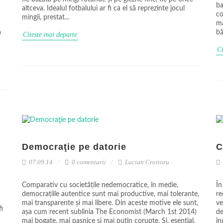
ba
altceva. Idealul fotbalului ar fi ca el să reprezinte jocul
co
mingii, prestat...
ma
a
bă
Citeste mai departe
Ci
Democraţie pe datorie
C
07.09.14
0 comentarii
Lucian Croitoru
Comparativ cu societățile nedemocratice, în medie,
În
democrațiile autentice sunt mai productive, mai tolerante,
re
mai transparente și mai libere. Din aceste motive ele sunt,
ve
fi
așa cum recent sublinia The Economist (March 1st 2014)
de
mai bogate, mai pașnice și mai puțin corupte. Și, esențial,
în