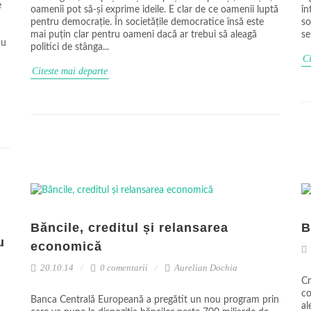
e
oamenii pot să-și exprime ideile. E clar de ce oamenii luptă
în
pentru democrație. În societățile democratice însă este
so
mai puțin clar pentru oameni dacă ar trebui să aleagă
se
nu
politici de stânga...
Ci
Citeste mai departe
Băncile, creditul și relansarea
B
u
economică
20.10.14
0 comentarii
Aurelian Dochia
Cr
co
Banca Centrală Europeană a pregătit un nou program prin
al