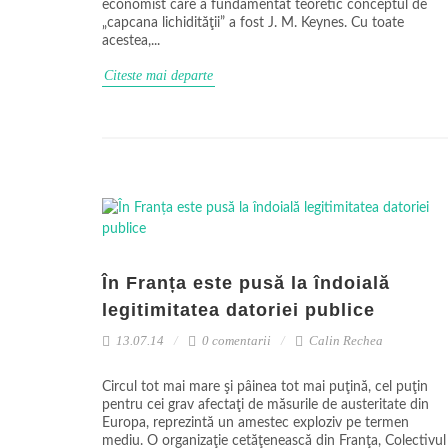
economist care a fundamentat teoretic conceptul de
„capcana lichidităţii” a fost J. M. Keynes. Cu toate
acestea,...
Citeste mai departe
În Franța este pusă la îndoială
legitimitatea datoriei publice
13.07.14
0 comentarii
Calin Rechea
Circul tot mai mare şi pâinea tot mai puţină, cel puţin
pentru cei grav afectaţi de măsurile de austeritate din
Europa, reprezintă un amestec exploziv pe termen
mediu. O organizaţie cetăţenească din Franţa, Colectivul