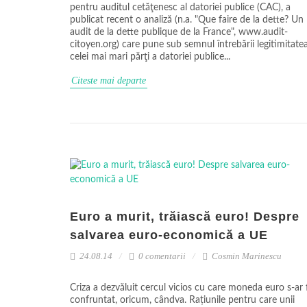
pentru auditul cetăţenesc al datoriei publice (CAC), a
publicat recent o analiză (n.a. "Que faire de la dette? Un
audit de la dette publique de la France", www.audit-
citoyen.org) care pune sub semnul întrebării legitimitate
celei mai mari părţi a datoriei publice...
Citeste mai departe
Euro a murit, trăiască euro! Despre
salvarea euro-economică a UE
24.08.14
0 comentarii
Cosmin Marinescu
Criza a dezvăluit cercul vicios cu care moneda euro s-ar 
confruntat, oricum, cândva. Rațiunile pentru care unii