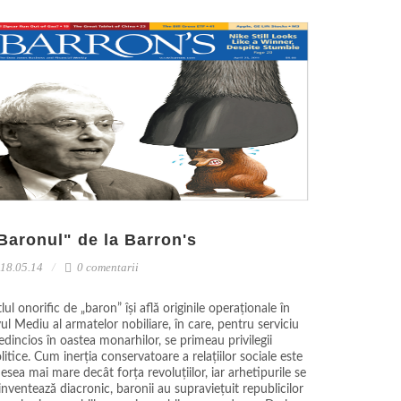
Baronul" de la Barron's
18.05.14
0 comentarii
tlul onorific de „baron” își află originile operaționale în
ul Mediu al armatelor nobiliare, în care, pentru serviciu
edincios în oastea monarhilor, se primeau privilegii
litice. Cum inerția conservatoare a relațiilor sociale este
esea mai mare decât forța revoluțiilor, iar arhetipurile se
inventează diacronic, baronii au supraviețuit republicilor