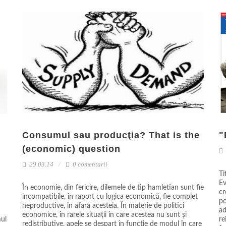
Consumul sau producţia? That is the
"
(economic) question
29.03.14
0 comentarii
Ti
Ev
În economie, din fericire, dilemele de tip hamletian sunt fie
cr
incompatibile, în raport cu logica economică, fie complet
po
neproductive, în afara acesteia. În materie de politici
ad
economice, în rarele situații în care acestea nu sunt și
mul
re
redistributive, apele se despart în funcție de modul în care