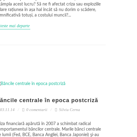
tâmpla acest lucru? Să ne fi afectat criza sau exploziile
lare rațiunea în așa hal încât să nu dorim o scădere,
mnificativă totuși, a costului muncii?...
teste mai departe
ăncile centrale în epoca postcriză
03.11.14
0 comentarii
Silviu Cerna
iza financiară apărută în 2007 a schimbat radical
mportamentul băncilor centrale. Marile bănci centrale
e lumii (Fed, BCE, Banca Angliei, Banca Japoniei) şi-au