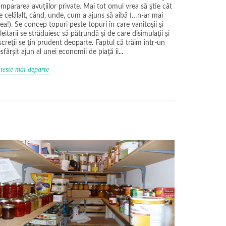
mpararea avuţiilor private. Mai tot omul vrea să ştie cât
e celălalt, când, unde, cum a ajuns să aibă (…n-ar mai
ea!). Se concep topuri peste topuri în care vanitoşii şi
leitarii se străduiesc să pătrundă şi de care disimulaţii şi
screţii se ţin prudent deoparte. Faptul că trăim într-un
sfârşit ajun al unei economii de piaţă îi...
teste mai departe