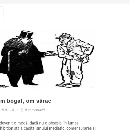
m bogat, om sărac
19.01.14
0 comentarii
devenit o modă, dacă nu o obsesie, în lumea
hibiţionistă a capitalismului mediatic, comensurarea şi