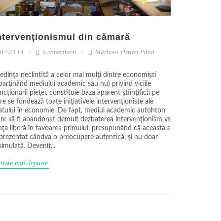
ntervenţionismul din cămară
02.03.14
0 comentarii
Marius-Cristian Pana
edinţa neclintită a celor mai mulţi dintre economişti
parţinând mediului academic sau nu) privind viciile
ncţionării pieţei, constituie baza aparent ştiinţifică pe
re se fondează toate iniţiativele intervenţioniste ale
atului în economie. De fapt, mediul academic autohton
re să fi abandonat demult dezbaterea intervenţionism vs
aţa liberă în favoarea primului, presupunând că aceasta a
prezentat cândva o preocupare autentică, şi nu doar
simulată. Devenit...
teste mai departe