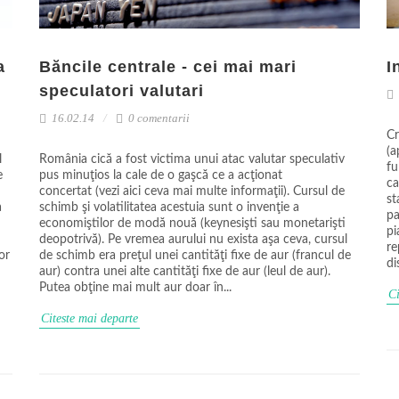
a
Băncile centrale - cei mai mari
I
speculatori valutari
16.02.14
0 comentarii
Cr
(a
l
România cică a fost victima unui atac valutar speculativ
fu
e
pus minuţios la cale de o gaşcă ce a acţionat
ca
concertat (vezi aici ceva mai multe informaţii). Cursul de
st
a
schimb şi volatilitatea acestuia sunt o invenţie a
pa
economiştilor de modă nouă (keynesişti sau monetarişti
pi
deopotrivă). Pe vremea aurului nu exista aşa ceva, cursul
re
or
de schimb era preţul unei cantităţi fixe de aur (francul de
di
aur) contra unei alte cantităţi fixe de aur (leul de aur).
Putea obţine mai mult aur doar în...
Ci
Citeste mai departe