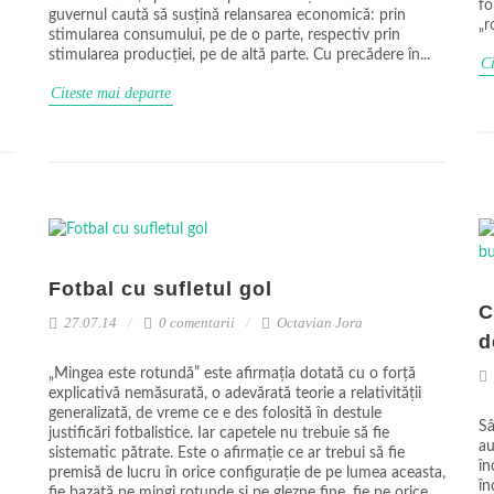
fo
guvernul caută să susțină relansarea economică: prin
„r
stimularea consumului, pe de o parte, respectiv prin
stimularea producției, pe de altă parte. Cu precădere în...
Ci
Citeste mai departe
Fotbal cu sufletul gol
C
27.07.14
0 comentarii
Octavian Jora
d
„Mingea este rotundă” este afirmația dotată cu o forță
explicativă nemăsurată, o adevărată teorie a relativității
generalizată, de vreme ce e des folosită în destule
Sâ
justificări fotbalistice. Iar capetele nu trebuie să fie
au
sistematic pătrate. Este o afirmație ce ar trebui să fie
în
premisă de lucru în orice configurație de pe lumea aceasta,
în
fie bazată pe mingi rotunde și pe glezne fine, fie pe orice