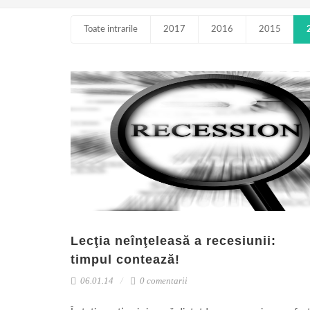
Toate intrarile
2017
2016
2015
Lecţia neînţeleasă a recesiunii:
timpul contează!
06.01.14
0 comentarii