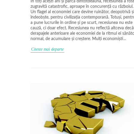
În toți acești ani și parcă dintotdeauna, recesiunea a fos
zugravită catastrofic, aproape în concurență cu războiul.
Un flagel al economiei care devine ruinător, deopotrivă ș
îndeobște, pentru civilizația contemporană. Totuși, pentr
a pune lucrurile în ordine și pe scurt, recesiunea nu este
cauză, ci doar efect. Recesiunea nu reflectă altceva decâ
derapajele anterioare ale economiei de la ritmul ei sănăto
normal, de acumulare și creștere. Mulți economiști...
Citeste mai departe