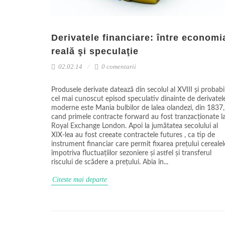
Derivatele financiare: între economi
reală şi speculaţie
02.02.14
0 comentarii
Produsele derivate datează din secolul al XVIII și probabi
cel mai cunoscut episod speculativ dinainte de derivatel
moderne este Mania bulbilor de lalea olandezi, din 1837,
cand primele contracte forward au fost tranzacționate l
Royal Exchange London. Apoi la jumătatea secolului al
XIX-lea au fost creeate contractele futures , ca tip de
instrument financiar care permit fixarea prețului cerealel
împotriva fluctuațiilor sezoniere și astfel și transferul
riscului de scădere a prețului. Abia în...
Citeste mai departe