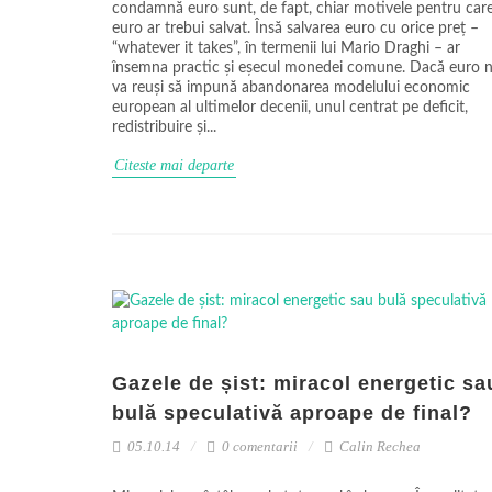
condamnă euro sunt, de fapt, chiar motivele pentru car
euro ar trebui salvat. Însă salvarea euro cu orice preț –
“whatever it takes”, în termenii lui Mario Draghi – ar
însemna practic și eșecul monedei comune. Dacă euro 
va reuși să impună abandonarea modelului economic
european al ultimelor decenii, unul centrat pe deficit,
redistribuire și...
Citeste mai departe
Gazele de șist: miracol energetic sa
bulă speculativă aproape de final?
05.10.14
0 comentarii
Calin Rechea