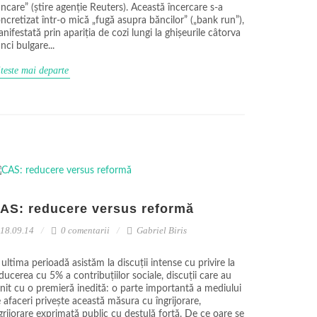
ncare” (știre agenție Reuters). Această încercare s-a
ncretizat într-o mică „fugă asupra băncilor” („bank run”),
nifestată prin apariția de cozi lungi la ghișeurile câtorva
nci bulgare...
teste mai departe
AS: reducere versus reformă
18.09.14
0 comentarii
Gabriel Biris
 ultima perioadă asistăm la discuții intense cu privire la
ducerea cu 5% a contribuțiilor sociale, discuții care au
nit cu o premieră inedită: o parte importantă a mediului
 afaceri privește această măsura cu îngrijorare,
grijorare exprimată public cu destulă forță. De ce oare se