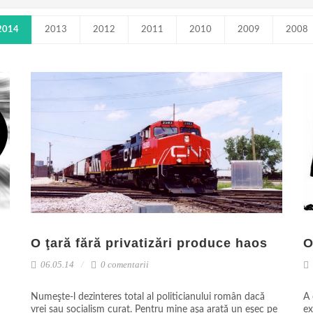
2014
2013
2012
2011
2010
2009
2008
O ţară fără privatizări produce haos
O
06.05.14
0 comentarii
Numeşte-l dezinteres total al politicianului român dacă
A 
vrei sau socialism curat. Pentru mine aşa arată un eşec pe
ex