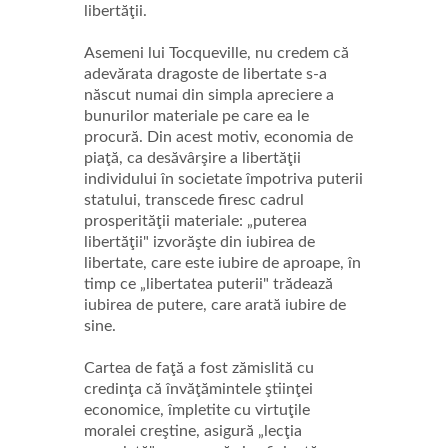
libertăţii.
Asemeni lui Tocqueville, nu credem că
adevărata dragoste de libertate s-a
născut numai din simpla apreciere a
bunurilor materiale pe care ea le
procură. Din acest motiv, economia de
piaţă, ca desăvârşire a libertăţii
individului în societate împotriva puterii
statului, transcede firesc cadrul
prosperităţii materiale: „puterea
libertăţii" izvorăşte din iubirea de
libertate, care este iubire de aproape, în
timp ce „libertatea puterii" trădează
iubirea de putere, care arată iubire de
sine.
Cartea de faţă a fost zămislită cu
credinţa că învăţămintele ştiinţei
economice, împletite cu virtuţile
moralei creştine, asigură „lecţia