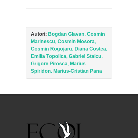
Autori:
Bogdan Glavan, Cosmin
Marinescu, Cosmin Mosora,
Cosmin Rogojaru, Diana Costea,
Emilia Topolica, Gabriel Staicu,
Grigore Pirosca, Marius
Spiridon, Marius-Cristian Pana