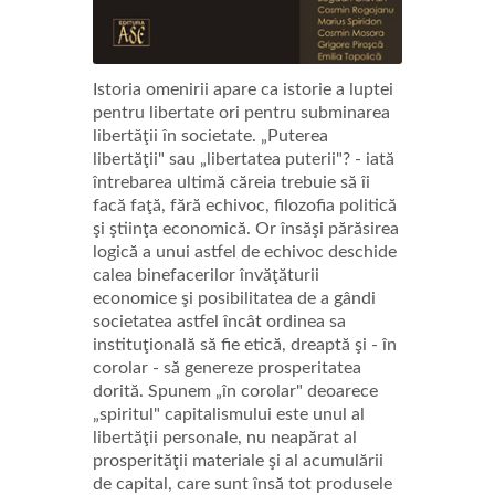
Istoria omenirii apare ca istorie a luptei
pentru libertate ori pentru subminarea
libertăţii în societate. „Puterea
libertăţii" sau „libertatea puterii"? - iată
întrebarea ultimă căreia trebuie să îi
facă faţă, fără echivoc, filozofia politică
şi ştiinţa economică. Or însăşi părăsirea
logică a unui astfel de echivoc deschide
calea binefacerilor învăţăturii
economice şi posibilitatea de a gândi
societatea astfel încât ordinea sa
instituţională să fie etică, dreaptă şi - în
corolar - să genereze prosperitatea
dorită. Spunem „în corolar" deoarece
„spiritul" capitalismului este unul al
libertăţii personale, nu neapărat al
prosperităţii materiale şi al acumulării
de capital, care sunt însă tot produsele