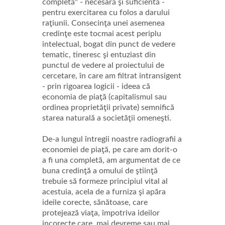
completă" - necesară şi suficientă -
pentru exercitarea cu folos a darului
raţiunii. Consecinţa unei asemenea
credinţe este tocmai acest periplu
intelectual, bogat din punct de vedere
tematic, tineresc şi entuziast din
punctul de vedere al proiectului de
cercetare, în care am filtrat intransigent
- prin rigoarea logicii - ideea că
economia de piaţă (capitalismul sau
ordinea proprietăţii private) semnifică
starea naturală a societăţii omeneşti.
De-a lungul întregii noastre radiografii a
economiei de piaţă, pe care am dorit-o
a fi una completă, am argumentat de ce
buna credinţă a omului de ştiinţă
trebuie să formeze principiul vital al
acestuia, acela de a furniza şi apăra
ideile corecte, sănătoase, care
protejează viaţa, împotriva ideilor
incorecte care, mai devreme sau mai