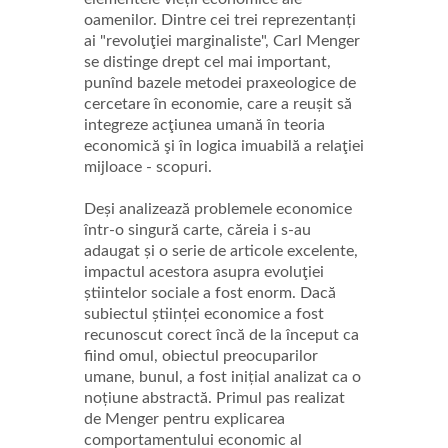
oamenilor. Dintre cei trei reprezentanți
ai "revoluţiei marginaliste", Carl Menger
se distinge drept cel mai important,
punînd bazele metodei praxeologice de
cercetare în economie, care a reușit să
integreze acţiunea umană în teoria
economică şi în logica imuabilă a relaţiei
mijloace - scopuri.
Deși analizează problemele economice
într-o singură carte, căreia i s-au
adaugat și o serie de articole excelente,
impactul acestora asupra evoluţiei
știintelor sociale a fost enorm. Dacă
subiectul științei economice a fost
recunoscut corect încă de la început ca
fiind omul, obiectul preocuparilor
umane, bunul, a fost inițial analizat ca o
noțiune abstractă. Primul pas realizat
de Menger pentru explicarea
comportamentului economic al