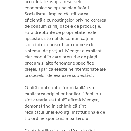
proprietate asupra resurselor
economice se opune planificării.
Socialismul împiedică utilizarea
eficientă a cunoştinţelor privind cererea
de consum şi mijloacele de producţie.
Fără drepturile de proprietate reale
lipsește sistemul de comunicaţii în
societate cunoscut sub numele de
sistemul de preţuri. Menger a explicat
clar modul în care preţurile de piaţă,
precum şi alte fenomene specifice
pieţei, apar ca efecte neintenționate ale
proceselor de evaluare subiectivă.
O altă contribuție formidabilă este
explicarea originilor banilor. "Banii nu
sînt creația statului!" afirmă Menger,
demonstrînd în schimb că sînt
rezultatul unei evoluții institutionale de
tip ordine spontană a barterului.
Contribuţiile din această carte sînt