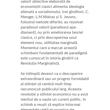
valorii obiective elaborată de
economiștii clasici alimenta ideologia
alienată a socialismului, trei gînditori, C.
Menger, L.M.Walras și S. Jevons,
folosind metode diferite, au rezolvat
paradoxul valorii (paradoxul apa-
diamant), nu prin ameliorarea teoriei
clasice, ci prin descoperirea unui
element nou, utilitatea marginală.
Momentul care a marcat această
schimbare fundamentală de paradigmă
este cunoscut în istoria gîndirii ca
Revoluția Marginalistă.
Se întîmplă deseori ca o descoperire
extraordinară sau un progres formidabil
al științei să ramînă mult timp
necunoscut publicului larg. Aceasta
revoluție a stiintei economice nu a avut
meritul de a naște un curent politic, în
schimb a reușit să explice întocmai
elementele vieții economice ale