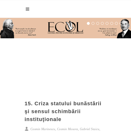
15. Criza statului bunăstării
şi sensul schimbării
instituţionale
Cosmin Marinescu, Cosmin Mosora, Gabriel Staicu,