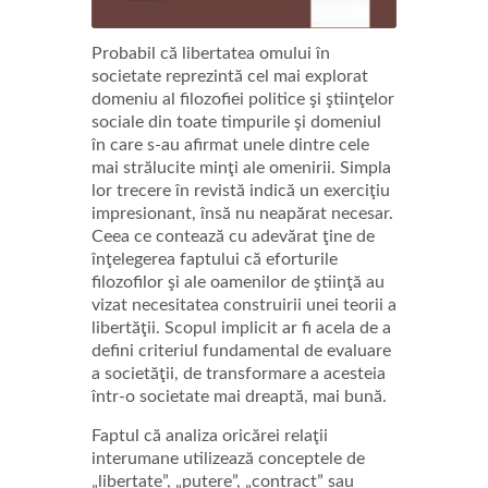
Probabil că libertatea omului în
societate reprezintă cel mai explorat
domeniu al filozofiei politice şi ştiinţelor
sociale din toate timpurile şi domeniul
în care s-au afirmat unele dintre cele
mai strălucite minţi ale omenirii. Simpla
lor trecere în revistă indică un exerciţiu
impresionant, însă nu neapărat necesar.
Ceea ce contează cu adevărat ţine de
înţelegerea faptului că eforturile
filozofilor şi ale oamenilor de ştiinţă au
vizat necesitatea construirii unei teorii a
libertăţii. Scopul implicit ar fi acela de a
defini criteriul fundamental de evaluare
a societăţii, de transformare a acesteia
într-o societate mai dreaptă, mai bună.
Faptul că analiza oricărei relaţii
interumane utilizează conceptele de
„libertate”, „putere”, „contract” sau