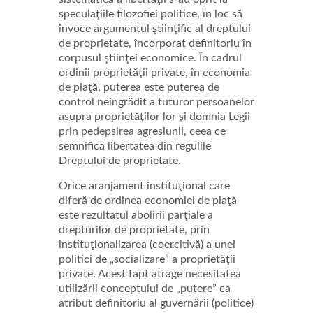
speculaţiile filozofiei politice, în loc să
invoce argumentul ştiinţific al dreptului
de proprietate, încorporat definitoriu în
corpusul ştiinţei economice. În cadrul
ordinii proprietăţii private, în economia
de piaţă, puterea este puterea de
control neîngrădit a tuturor persoanelor
asupra proprietăţilor lor şi domnia Legii
prin pedepsirea agresiunii, ceea ce
semnifică libertatea din regulile
Dreptului de proprietate.
Orice aranjament instituţional care
diferă de ordinea economiei de piaţă
este rezultatul abolirii parţiale a
drepturilor de proprietate, prin
instituţionalizarea (coercitivă) a unei
politici de „socializare” a proprietăţii
private. Acest fapt atrage necesitatea
utilizării conceptului de „putere” ca
atribut definitoriu al guvernării (politice)