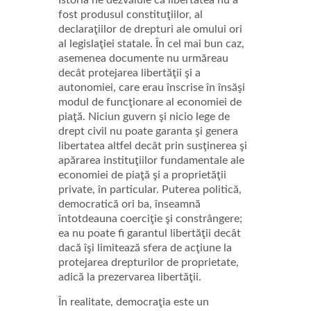
Istoria ne dezvăluie că libertatea nu a
fost produsul constituţiilor, al
declaraţiilor de drepturi ale omului ori
al legislaţiei statale. În cel mai bun caz,
asemenea documente nu urmăreau
decât protejarea libertăţii şi a
autonomiei, care erau înscrise în însăşi
modul de funcţionare al economiei de
piaţă. Niciun guvern şi nicio lege de
drept civil nu poate garanta şi genera
libertatea altfel decât prin susţinerea şi
apărarea instituţiilor fundamentale ale
economiei de piaţă şi a proprietăţii
private, în particular. Puterea politică,
democratică ori ba, înseamnă
întotdeauna coerciţie şi constrângere;
ea nu poate fi garantul libertăţii decât
dacă îşi limitează sfera de acţiune la
protejarea drepturilor de proprietate,
adică la prezervarea libertăţii.
În realitate, democraţia este un