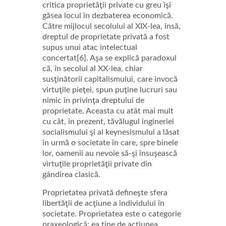
critica proprietăţii private cu greu îşi
găsea locul în dezbaterea economică.
Către mijlocul secolului al XIX-lea, însă,
dreptul de proprietate privată a fost
supus unui atac intelectual
concertat[6]. Aşa se explică paradoxul
că, în secolul al XX-lea, chiar
susţinătorii capitalismului, care invocă
virtuţile pieţei, spun puţine lucruri sau
nimic în privinţa dreptului de
proprietate. Aceasta cu atât mai mult
cu cât, în prezent, tăvălugul ingineriei
socialismului şi al keynesismului a lăsat
în urmă o societate în care, spre binele
lor, oamenii au nevoie să-şi însuşească
virtuţile proprietăţii private din
gândirea clasică.
Proprietatea privată defineşte sfera
libertăţii de acţiune a individului în
societate. Proprietatea este o categorie
praxeologică; ea ţine de acţiunea