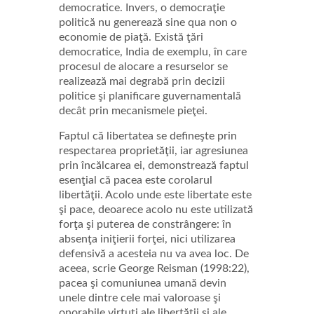
democratice. Invers, o democraţie
politică nu generează sine qua non o
economie de piaţă. Există ţări
democratice, India de exemplu, în care
procesul de alocare a resurselor se
realizează mai degrabă prin decizii
politice şi planificare guvernamentală
decât prin mecanismele pieţei.
Faptul că libertatea se defineşte prin
respectarea proprietăţii, iar agresiunea
prin încălcarea ei, demonstrează faptul
esenţial că pacea este corolarul
libertăţii. Acolo unde este libertate este
şi pace, deoarece acolo nu este utilizată
forţa şi puterea de constrângere: în
absenţa iniţierii forţei, nici utilizarea
defensivă a acesteia nu va avea loc. De
aceea, scrie George Reisman (1998:22),
pacea şi comuniunea umană devin
unele dintre cele mai valoroase şi
onorabile virtuţi ale libertăţii şi ale