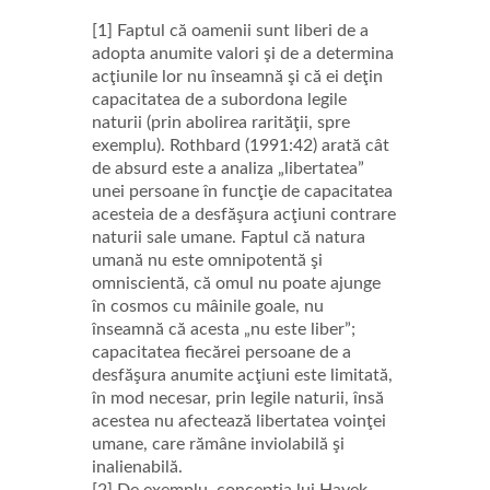
[1] Faptul că oamenii sunt liberi de a
adopta anumite valori şi de a determina
acţiunile lor nu înseamnă şi că ei deţin
capacitatea de a subordona legile
naturii (prin abolirea rarităţii, spre
exemplu). Rothbard (1991:42) arată cât
de absurd este a analiza „libertatea”
unei persoane în funcţie de capacitatea
acesteia de a desfăşura acţiuni contrare
naturii sale umane. Faptul că natura
umană nu este omnipotentă şi
omniscientă, că omul nu poate ajunge
în cosmos cu mâinile goale, nu
înseamnă că acesta „nu este liber”;
capacitatea fiecărei persoane de a
desfăşura anumite acţiuni este limitată,
în mod necesar, prin legile naturii, însă
acestea nu afectează libertatea voinţei
umane, care rămâne inviolabilă şi
inalienabilă.