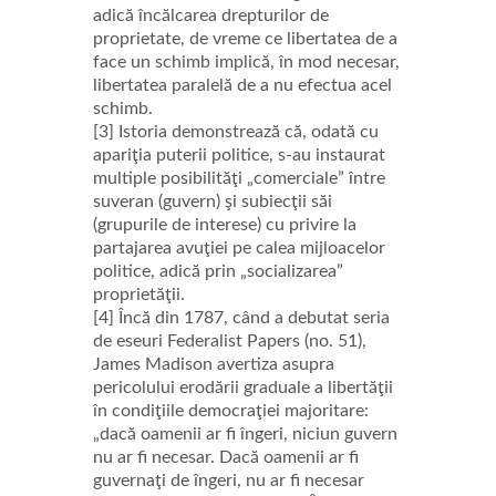
adică încălcarea drepturilor de
proprietate, de vreme ce libertatea de a
face un schimb implică, în mod necesar,
libertatea paralelă de a nu efectua acel
schimb.
[3] Istoria demonstrează că, odată cu
apariţia puterii politice, s-au instaurat
multiple posibilităţi „comerciale” între
suveran (guvern) şi subiecţii săi
(grupurile de interese) cu privire la
partajarea avuţiei pe calea mijloacelor
politice, adică prin „socializarea”
proprietăţii.
[4] Încă din 1787, când a debutat seria
de eseuri Federalist Papers (no. 51),
James Madison avertiza asupra
pericolului erodării graduale a libertăţii
în condiţiile democraţiei majoritare:
„dacă oamenii ar fi îngeri, niciun guvern
nu ar fi necesar. Dacă oamenii ar fi
guvernaţi de îngeri, nu ar fi necesar