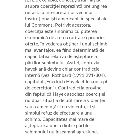
[2] De exemplu, concepţia lui Hayek
asupra coerciţiei reprezintă prelungirea
nefastă a interpretărilor vechilor
instituţionalişti americani, în special ale
lui Commons. Potrivit acestora,
coerciţia este sinonimă cu puterea
economică de a crea raritatea propriei
oferte, în vederea obţinerii unui schimb
mai avantajos, ea fiind determinată de
capacitatea relativă de aşteptare a
părţilor schimbului. Astfel, confuzia
hayekiană devine chiar contradicţie
internă (vezi Rothbard (1991:291-304),
capitolul „Friedrich Hayek et le concept
de coercition”). Contradicţia provine
din faptul că Hayek asociază coerciţiei
nu doar situaţia de utilizare a violenţei
sau a ameninţării cu violenţa, ci şi
simplul refuz de efectuare a unui
schimb. Capacitatea mai mare de
aşteptare a uneia dintre părţile
schimbului nu înseamnă agresiune,