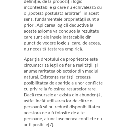
definiţie, de la propoziţii logic
incontestabile şi care nu echivalează cu
o „ipoteză postulată arbitrar”; în acest
sens, fundamentele proprietăţii sunt a
priori. Aplicarea logicii deductive la
aceste axiome va conduce la rezultate
care sunt ele însele inatacabile din
punct de vedere logic şi care, de aceea,
nu necesită testarea empirică.
Apariţia dreptului de proprietate este
circumscrisă legii de fier a realităţii, şi
anume raritatea obiectelor din mediul
natural. Existenţa rarităţii creează
posibilitatea de apariţie a unor conflicte
cu privire la folosirea resurselor rare.
Dacă resursele ar exista din abundenţă,
astfel încât utilizarea lor de către o
persoană să nu reducă disponibilitatea
acestora de a fi folosite de alte
persoane, atunci asemenea conflicte nu
ar fi posibile[7].