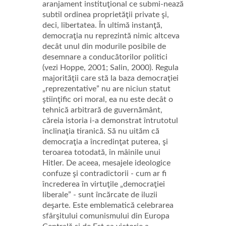
aranjament instituţional ce submi-nează
subtil ordinea proprietăţii private şi,
deci, libertatea. În ultimă instanţă,
democraţia nu reprezintă nimic altceva
decât unul din modurile posibile de
desemnare a conducătorilor politici
(vezi Hoppe, 2001; Salin, 2000). Regula
majorităţii care stă la baza democraţiei
„reprezentative” nu are niciun statut
ştiinţific ori moral, ea nu este decât o
tehnică arbitrară de guvernământ,
căreia istoria i-a demonstrat întrutotul
înclinaţia tiranică. Să nu uităm că
democraţia a încredinţat puterea, şi
teroarea totodată, în mâinile unui
Hitler. De aceea, mesajele ideologice
confuze şi contradictorii - cum ar fi
încrederea în virtuţile „democraţiei
liberale” - sunt încărcate de iluzii
deşarte. Este emblematică celebrarea
sfârşitului comunismului din Europa