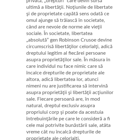
privată, „drepturi” care devin sursă
ultimă a libertăţii. Noţiunile de libertate
şi de proprietate capătă sens odată ce
omul ajunge să trăiască în societate,
când are nevoie de norme ale vieţii
sociale. În societate, libertatea
„absolută” gen Robinson Crusoe devine
circumscrisă libertăţilor celorlalţi, adică
dreptului legitim al fiecărei persoane
asupra proprietăţilor sale. În măsura în
care individul nu face nimic care să
încalce drepturile de proprietate ale
altora, adică libertatea lor, atunci
nimeni nu are justificarea să intervină
asupra proprietăţii şi libertăţii acţiunilor
sale. Fiecare persoană are, în mod
natural, dreptul exclusiv asupra
propriului corp şi poate da acestuia
întrebuinţările pe care le consideră a fi
cele mai potrivite bunăstării sale, atâta
vreme cât nu încalcă drepturile de
proprietate ale celorlalţi.