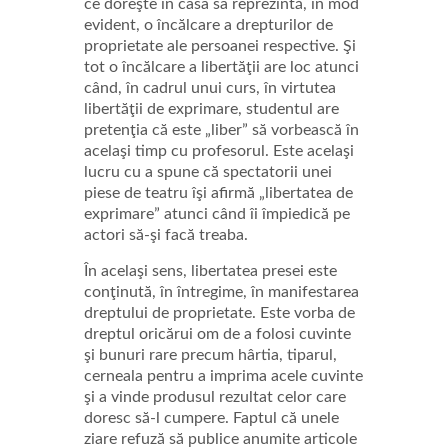
ce doreşte în casa sa reprezintă, în mod
evident, o încălcare a drepturilor de
proprietate ale persoanei respective. Şi
tot o încălcare a libertăţii are loc atunci
când, în cadrul unui curs, în virtutea
libertăţii de exprimare, studentul are
pretenţia că este „liber” să vorbească în
acelaşi timp cu profesorul. Este acelaşi
lucru cu a spune că spectatorii unei
piese de teatru îşi afirmă „libertatea de
exprimare” atunci când îi împiedică pe
actori să-şi facă treaba.
În acelaşi sens, libertatea presei este
conţinută, în întregime, în manifestarea
dreptului de proprietate. Este vorba de
dreptul oricărui om de a folosi cuvinte
şi bunuri rare precum hârtia, tiparul,
cerneala pentru a imprima acele cuvinte
şi a vinde produsul rezultat celor care
doresc să-l cumpere. Faptul că unele
ziare refuză să publice anumite articole