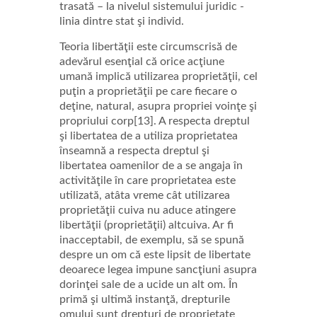
trasată – la nivelul sistemului juridic -
linia dintre stat şi individ.
Teoria libertăţii este circumscrisă de
adevărul esenţial că orice acţiune
umană implică utilizarea proprietăţii, cel
puţin a proprietăţii pe care fiecare o
deţine, natural, asupra propriei voinţe şi
propriului corp[13]. A respecta dreptul
şi libertatea de a utiliza proprietatea
înseamnă a respecta dreptul şi
libertatea oamenilor de a se angaja în
activităţile în care proprietatea este
utilizată, atâta vreme cât utilizarea
proprietăţii cuiva nu aduce atingere
libertăţii (proprietăţii) altcuiva. Ar fi
inacceptabil, de exemplu, să se spună
despre un om că este lipsit de libertate
deoarece legea impune sancţiuni asupra
dorinţei sale de a ucide un alt om. În
primă şi ultimă instanţă, drepturile
omului sunt drepturi de proprietate