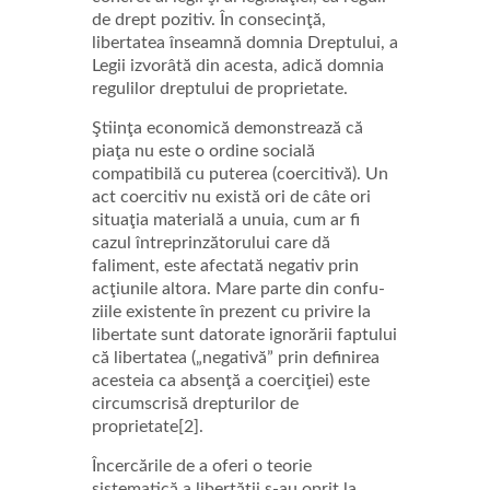
de drept pozitiv. În consecinţă,
libertatea înseamnă domnia Dreptului, a
Legii izvorâtă din acesta, adică domnia
regulilor dreptului de proprietate.
Ştiinţa economică demonstrează că
piaţa nu este o ordine socială
compatibilă cu puterea (coercitivă). Un
act coercitiv nu există ori de câte ori
situaţia materială a unuia, cum ar fi
cazul întreprinzătorului care dă
faliment, este afectată negativ prin
acţiunile altora. Mare parte din confu-
ziile existente în prezent cu privire la
libertate sunt datorate ignorării faptului
că libertatea („negativă” prin definirea
acesteia ca absenţă a coerciţiei) este
circumscrisă drepturilor de
proprietate[2].
Încercările de a oferi o teorie
sistematică a libertăţii s-au oprit la