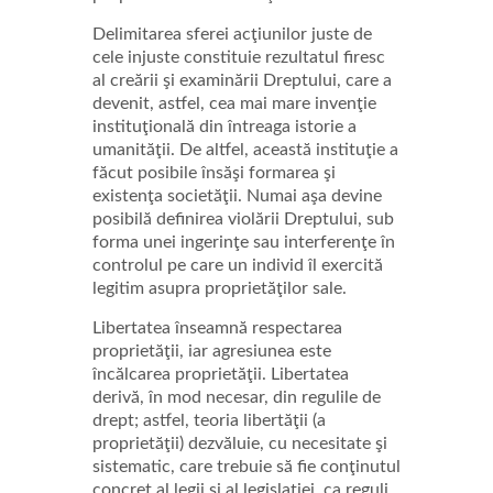
Delimitarea sferei acţiunilor juste de
cele injuste constituie rezultatul firesc
al creării şi examinării Dreptului, care a
devenit, astfel, cea mai mare invenţie
instituţională din întreaga istorie a
umanităţii. De altfel, această instituţie a
făcut posibile însăşi formarea şi
existenţa societăţii. Numai aşa devine
posibilă definirea violării Dreptului, sub
forma unei ingerinţe sau interferenţe în
controlul pe care un individ îl exercită
legitim asupra proprietăţilor sale.
Libertatea înseamnă respectarea
proprietăţii, iar agresiunea este
încălcarea proprietăţii. Libertatea
derivă, în mod necesar, din regulile de
drept; astfel, teoria libertăţii (a
proprietăţii) dezvăluie, cu necesitate şi
sistematic, care trebuie să fie conţinutul
concret al legii şi al legislaţiei, ca reguli