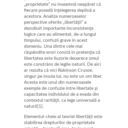
„proprietate” nu înseamnă neapărat că
fiecare posedă înţelegerea deplină a
acestora. Analiza numeroaselor
perspective oferite „libertăţii” a
dezvăluit importante inconsistenţe
logice care au alimentat, de-a lungul
timpului, confuzii grave în acest
domeniu. Una dintre cele mai
răspândite erori constă în pretenţia că
libertatea este iluzorie deoarece omul
este constrâns de legile naturii. De aici
ar rezulta că nici Robinson Crusoe,
singur pe insula lui, nu este un om liber.
Acesta este unul din numeroasele
exemple de confuzie între libertate şi
capacitatea individului de a evada din
contextul rarităţii, ca lege universală a
naturii[1].
Elementul-cheie al teoriei libertăţii este
stabilirea drepturilor de proprietate