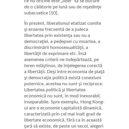
ce nu oricine este „liber” să se bucure
de o călătorie pe lună sau de reşedinţe
subacvatice [10].
În prezent, liberalismul etatizat comite
şi eroarea frecventă de a judeca
libertatea prin existenţa sau nu a
democraţiei, a pedepsei cu moartea, a
discriminării homosexualităţii, a
libertăţii de exprimare etc. Însă
asemenea criterii ne îndepărtează, pe
teren mlăştinos, de înţelegerea corectă
a libertăţii. Deşi între economia de piaţă
şi democraţia politică există conexiuni
puternice, acestea nu sunt şi reciproce.
Libertatea politică şi libertatea
economică nu sunt, în mod inexorabil,
inseparabile. Spre exemplu, Hong Kong-
ul are o economie capitalistă dinamică,
caracterizată prin cel mai înalt grad de
libertate economică, fără ca în această
ţară să existe, de peste un secol, alegeri