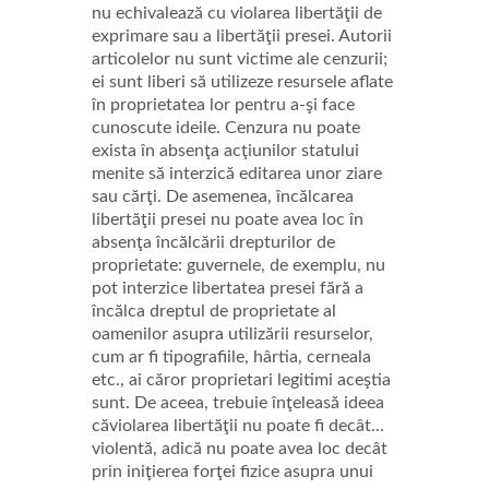
nu echivalează cu violarea libertăţii de
exprimare sau a libertăţii presei. Autorii
articolelor nu sunt victime ale cenzurii;
ei sunt liberi să utilizeze resursele aflate
în proprietatea lor pentru a-şi face
cunoscute ideile. Cenzura nu poate
exista în absenţa acţiunilor statului
menite să interzică editarea unor ziare
sau cărţi. De asemenea, încălcarea
libertăţii presei nu poate avea loc în
absenţa încălcării drepturilor de
proprietate: guvernele, de exemplu, nu
pot interzice libertatea presei fără a
încălca dreptul de proprietate al
oamenilor asupra utilizării resurselor,
cum ar fi tipografiile, hârtia, cerneala
etc., ai căror proprietari legitimi aceştia
sunt. De aceea, trebuie înţeleasă ideea
căviolarea libertăţii nu poate fi decât...
violentă, adică nu poate avea loc decât
prin iniţierea forţei fizice asupra unui