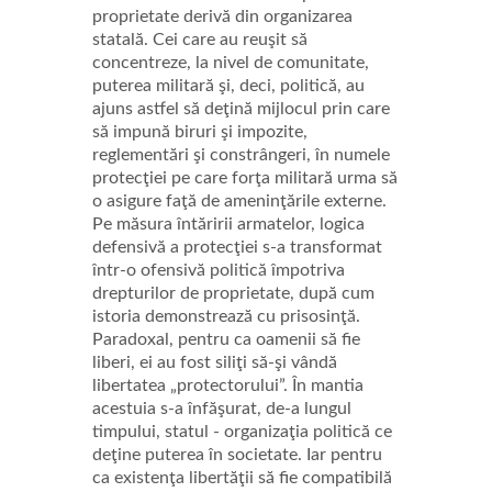
proprietate derivă din organizarea
statală. Cei care au reuşit să
concentreze, la nivel de comunitate,
puterea militară şi, deci, politică, au
ajuns astfel să deţină mijlocul prin care
să impună biruri şi impozite,
reglementări şi constrângeri, în numele
protecţiei pe care forţa militară urma să
o asigure faţă de ameninţările externe.
Pe măsura întăririi armatelor, logica
defensivă a protecţiei s-a transformat
într-o ofensivă politică împotriva
drepturilor de proprietate, după cum
istoria demonstrează cu prisosinţă.
Paradoxal, pentru ca oamenii să fie
liberi, ei au fost siliţi să-şi vândă
libertatea „protectorului”. În mantia
acestuia s-a înfăşurat, de-a lungul
timpului, statul - organizaţia politică ce
deţine puterea în societate. Iar pentru
ca existenţa libertăţii să fie compatibilă