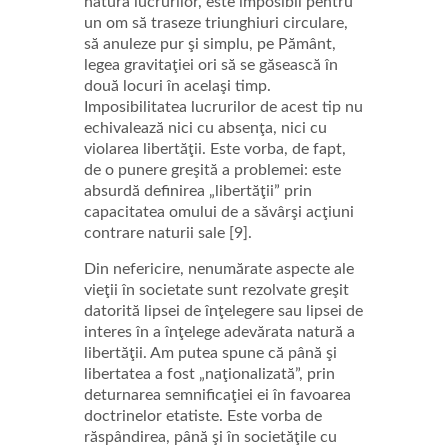
natura lucrurilor, este imposibil pentru
un om să traseze triunghiuri circulare,
să anuleze pur şi simplu, pe Pământ,
legea gravitaţiei ori să se găsească în
două locuri în acelaşi timp.
Imposibilitatea lucrurilor de acest tip nu
echivalează nici cu absenţa, nici cu
violarea libertăţii. Este vorba, de fapt,
de o punere greşită a problemei: este
absurdă definirea „libertăţii” prin
capacitatea omului de a săvârşi acţiuni
contrare naturii sale [9].
Din nefericire, nenumărate aspecte ale
vieţii în societate sunt rezolvate greşit
datorită lipsei de înţelegere sau lipsei de
interes în a înţelege adevărata natură a
libertăţii. Am putea spune că până şi
libertatea a fost „naţionalizată”, prin
deturnarea semnificaţiei ei în favoarea
doctrinelor etatiste. Este vorba de
răspândirea, până şi în societăţile cu