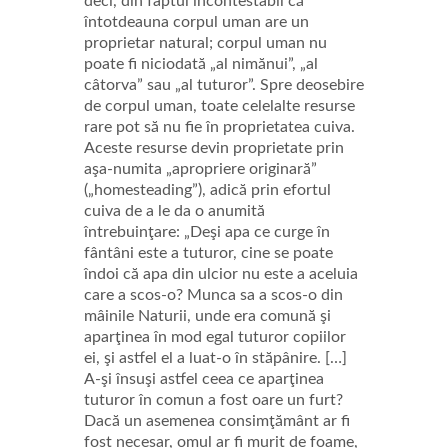
deci, din faptul incontestabil că
întotdeauna corpul uman are un
proprietar natural; corpul uman nu
poate fi niciodată „al nimănui”, „al
câtorva” sau „al tuturor”. Spre deosebire
de corpul uman, toate celelalte resurse
rare pot să nu fie în proprietatea cuiva.
Aceste resurse devin proprietate prin
aşa-numita „apropriere originară”
(„homesteading”), adică prin efortul
cuiva de a le da o anumită
întrebuinţare: „Deşi apa ce curge în
fântâni este a tuturor, cine se poate
îndoi că apa din ulcior nu este a aceluia
care a scos-o? Munca sa a scos-o din
mâinile Naturii, unde era comună şi
aparţinea în mod egal tuturor copiilor
ei, şi astfel el a luat-o în stăpânire. […]
A-şi însuşi astfel ceea ce aparţinea
tuturor în comun a fost oare un furt?
Dacă un asemenea consimţământ ar fi
fost necesar, omul ar fi murit de foame,