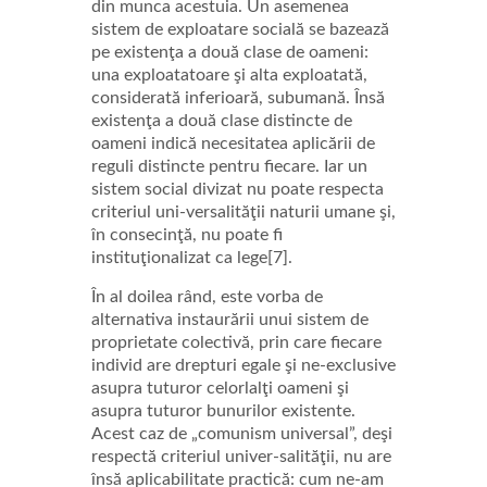
din munca acestuia. Un asemenea
sistem de exploatare socială se bazează
pe existenţa a două clase de oameni:
una exploatatoare şi alta exploatată,
considerată inferioară, subumană. Însă
existenţa a două clase distincte de
oameni indică necesitatea aplicării de
reguli distincte pentru fiecare. Iar un
sistem social divizat nu poate respecta
criteriul uni-versalităţii naturii umane şi,
în consecinţă, nu poate fi
instituţionalizat ca lege[7].
În al doilea rând, este vorba de
alternativa instaurării unui sistem de
proprietate colectivă, prin care fiecare
individ are drepturi egale şi ne-exclusive
asupra tuturor celorlalţi oameni şi
asupra tuturor bunurilor existente.
Acest caz de „comunism universal”, deşi
respectă criteriul univer-salităţii, nu are
însă aplicabilitate practică: cum ne-am