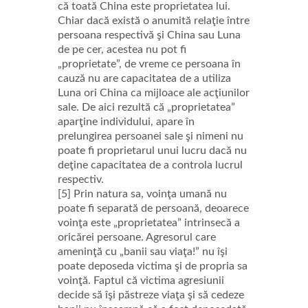
că toată China este proprietatea lui.
Chiar dacă există o anumită relaţie între
persoana respectivă şi China sau Luna
de pe cer, acestea nu pot fi
„proprietate”, de vreme ce persoana în
cauză nu are capacitatea de a utiliza
Luna ori China ca mijloace ale acţiunilor
sale. De aici rezultă că „proprietatea”
aparţine individului, apare în
prelungirea persoanei sale şi nimeni nu
poate fi proprietarul unui lucru dacă nu
deţine capacitatea de a controla lucrul
respectiv.
[5] Prin natura sa, voinţa umană nu
poate fi separată de persoană, deoarece
voinţa este „proprietatea” intrinsecă a
oricărei persoane. Agresorul care
ameninţă cu „banii sau viaţa!” nu îşi
poate deposeda victima şi de propria sa
voinţă. Faptul că victima agresiunii
decide să îşi păstreze viaţa şi să cedeze