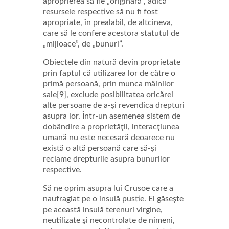
aproprierea să fie „originară”, adică
resursele respective să nu fi fost
apropriate, în prealabil, de altcineva,
care să le confere acestora statutul de
„mijloace”, de „bunuri”.
Obiectele din natură devin proprietate
prin faptul că utilizarea lor de către o
primă persoană, prin munca mâinilor
sale[9], exclude posibilitatea oricărei
alte persoane de a-şi revendica drepturi
asupra lor. Într-un asemenea sistem de
dobândire a proprietăţii, interacţiunea
umană nu este necesară deoarece nu
există o altă persoană care să-şi
reclame drepturile asupra bunurilor
respective.
Să ne oprim asupra lui Crusoe care a
naufragiat pe o insulă pustie. El găseşte
pe această insulă terenuri virgine,
neutilizate şi necontrolate de nimeni,