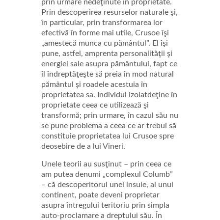
prin urmare nedeţinute în proprietate.
Prin descoperirea resurselor naturale şi,
în particular, prin transformarea lor
efectivă în forme mai utile, Crusoe îşi
„amestecă munca cu pământul”. El îşi
pune, astfel, amprenta personalităţii şi
energiei sale asupra pământului, fapt ce
îl îndreptăţeşte să preia în mod natural
pământul şi roadele acestuia în
proprietatea sa. Individul izolatdeţine în
proprietate ceea ce utilizează şi
transformă; prin urmare, în cazul său nu
se pune problema a ceea ce ar trebui să
constituie proprietatea lui Crusoe spre
deosebire de a lui Vineri.
Unele teorii au susţinut – prin ceea ce
am putea denumi „complexul Columb”
– că descoperitorul unei insule, al unui
continent, poate deveni proprietar
asupra întregului teritoriu prin simpla
auto-proclamare a dreptului său. În