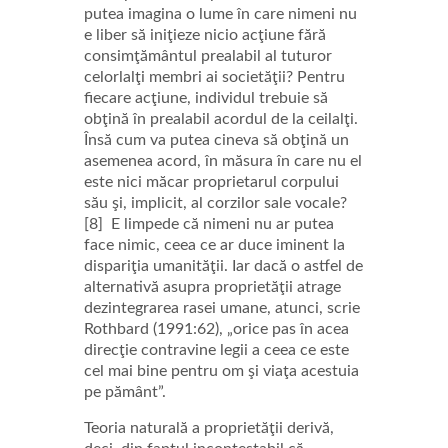
putea imagina o lume în care nimeni nu
e liber să iniţieze nicio acţiune fără
consimţământul prealabil al tuturor
celorlalţi membri ai societăţii? Pentru
fiecare acţiune, individul trebuie să
obţină în prealabil acordul de la ceilalţi.
Însă cum va putea cineva să obţină un
asemenea acord, în măsura în care nu el
este nici măcar proprietarul corpului
său şi, implicit, al corzilor sale vocale?
[8] E limpede că nimeni nu ar putea
face nimic, ceea ce ar duce iminent la
dispariţia umanităţii. Iar dacă o astfel de
alternativă asupra proprietăţii atrage
dezintegrarea rasei umane, atunci, scrie
Rothbard (1991:62), „orice pas în acea
direcţie contravine legii a ceea ce este
cel mai bine pentru om şi viaţa acestuia
pe pământ”.
Teoria naturală a proprietăţii derivă,