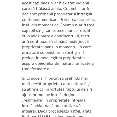
acest caz, dacă n-ar fi existat indienii
care să trăiască acolo, Columb s-ar fi
declarat probabil proprietarul întregului
continent american. Prin firea lucrurilor,
însă, din moment ce Columb n-ar fi fost
capabil să-şi „amestece munca” decât
cu o mică parte a continentului, restul
ar fi continuat să rămână nedeţinut în
proprietate, până în momentul în care
următorii colonişti ar fi sosit şi ar fi
preluat în mod legitim proprietatea
asupra obiectelor din natură, utilizate şi
transformate de ei.
Şi Crusoe ar fi putut să pretindă mai
mult decât proprietatea sa naturală şi
să afirme că, în virtutea faptului de a fi
ajuns primul pe insulă, deţine
„realmente” în proprietate întreaga
insulă, chiar dacă nu o utilizează
integral. Dacă procedează astfel, arată
Rothbard (1991), el împinge în mod