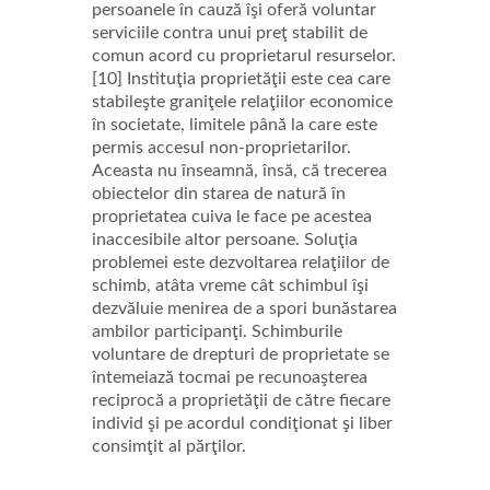
persoanele în cauză îşi oferă voluntar
serviciile contra unui preţ stabilit de
comun acord cu proprietarul resurselor.
[10] Instituţia proprietăţii este cea care
stabileşte graniţele relaţiilor economice
în societate, limitele până la care este
permis accesul non-proprietarilor.
Aceasta nu înseamnă, însă, că trecerea
obiectelor din starea de natură în
proprietatea cuiva le face pe acestea
inaccesibile altor persoane. Soluţia
problemei este dezvoltarea relaţiilor de
schimb, atâta vreme cât schimbul îşi
dezvăluie menirea de a spori bunăstarea
ambilor participanţi. Schimburile
voluntare de drepturi de proprietate se
întemeiază tocmai pe recunoaşterea
reciprocă a proprietăţii de către fiecare
individ şi pe acordul condiţionat şi liber
consimţit al părţilor.