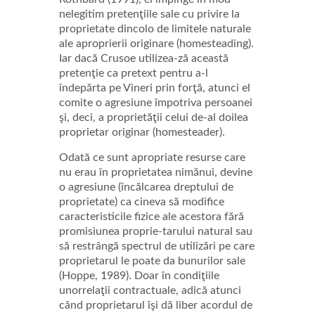
nelegitim pretenţiile sale cu privire la
proprietate dincolo de limitele naturale
ale aproprierii originare (homesteading).
Iar dacă Crusoe utilizea-ză această
pretenţie ca pretext pentru a-l
îndepărta pe Vineri prin forţă, atunci el
comite o agresiune împotriva persoanei
şi, deci, a proprietăţii celui de-al doilea
proprietar originar (homesteader).
Odată ce sunt apropriate resurse care
nu erau în proprietatea nimănui, devine
o agresiune (încălcarea dreptului de
proprietate) ca cineva să modifice
caracteristicile fizice ale acestora fără
promisiunea proprie-tarului natural sau
să restrângă spectrul de utilizări pe care
proprietarul le poate da bunurilor sale
(Hoppe, 1989). Doar în condiţiile
unorrelaţii contractuale, adică atunci
când proprietarul îşi dă liber acordul de