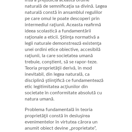
însă a prejudicia această ordine
naturală de semnificaţia sa divină. Legea
naturală constă în ansamblul regulilor
pe care omul le poate descoperi prin
intermediul raţiunii. Aceasta reafirmă
ideea scolastică a fundamentării
raţionale a eticii. Ştiinţa normativă a
legii naturale demonstrează existenţa
unei ordini etice obiective, accesibilă
raţiunii, la care societatea umană
trebuie, conştient, să se rapor-teze.
Teoria proprietăţii derivă, în mod
inevitabil, din legea naturală, ca
disciplină ştiinţifică ce fundamentează
etic legitimitatea acţiunilor din
societate în conformitate absolută cu
natura umană.
Problema fundamentală în teoria
proprietăţii constă în desluşirea
evenimentelor în virtutea cărora un
anumit obiect devine „proprietate”,