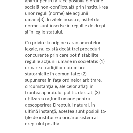
apărut pentru a face posibilă o ordine
socială non-conflictuală prin institui-rea
unor reguli (norme) ale acţiunii
umane[3]. În zilele noastre, astfel de
norme sunt înscrise în regulile de drept
şi în legile statului.
Cu privire la originea aranjamentelor
legale, nu există decât trei proceduri
concurente prin care pot fi stabilite
regulile acţiunii umane în societate: (1)
urmarea tradiţiilor cutumiare
statornicite în comunitate; (2)
supunerea în faţa ordinelor arbitrare,
circumstanţiale, ale celor aflaţi în
fruntea aparatului politic de stat; (3)
utilizarea raţiunii umane pentru
descoperirea Dreptului natural. În
ultimă instanţă, acestea sunt posibilită-
ţile de instituire a oricărui sistem al
dreptului pozitiv.