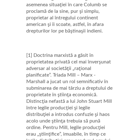
asemenea situaţiei în care Columb se
proclamă de la sine, pur şi simplu,
proprietar al întregului continent
american şi îi scoate, astfel, în afara
drepturilor lor pe băştinaşii indieni.
[1] Doctrina marxistă a găsit în
proprietatea privată cel mai înverşunat
adversar al societăţii „raţional
planificate”. Triada Mill – Marx -
Marshall a jucat un rol semnificativ în
subminarea de mai târziu a dreptului de
proprietate în ştiinţa economică.
Distincţia nefastă a lui John Stuart Mill
între legile producţiei şi legile
distribuţiei a introdus confuzie şi haos
acolo unde ştiinţa trebuia să pună
ordine. Pentru Mill, legile producţiei
erau „ştiinţifice”, imuabile, în timp ce