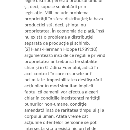
legile distribuţiei erau produsul omului
şi, deci, supuse schimbării prin
legislaţie. Mill include problema
proprietăţii în sfera distribuţiei; la baza
producţiei stă, deci, ştiinţa, nu
proprietatea. În economia de piaţă, însă,
nu există o problemă a distribuţiei
separată de producţie şi schimb.
[2] Hans-Hermann Hoppe (1989:10)
argumentează însă de ce regulile privind
proprietatea ar trebui să fie stabilite
chiar şi în Grădina Edenului, adică în
acel context în care resursele ar fi
nelimitate. Imposibilitatea desfăşurării
acţiunilor în mod simultan implică
faptul că oamenii vor efectua alegeri
chiar în condiţiile inexistenţei rarităţii
bunurilor non-umane, condiţie
amendată însă de raritatea timpului şi a
corpului uman. Atâta vreme cât
acţiunile diferitelor persoane se pot
intersecta şi „nu există niciun fel de