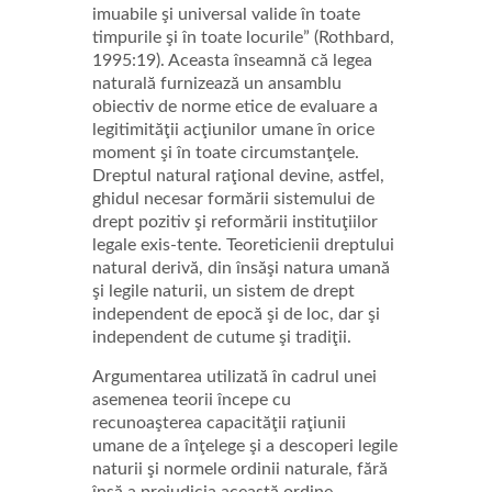
imuabile şi universal valide în toate
timpurile şi în toate locurile” (Rothbard,
1995:19). Aceasta înseamnă că legea
naturală furnizează un ansamblu
obiectiv de norme etice de evaluare a
legitimităţii acţiunilor umane în orice
moment şi în toate circumstanţele.
Dreptul natural raţional devine, astfel,
ghidul necesar formării sistemului de
drept pozitiv şi reformării instituţiilor
legale exis-tente. Teoreticienii dreptului
natural derivă, din însăşi natura umană
şi legile naturii, un sistem de drept
independent de epocă şi de loc, dar şi
independent de cutume şi tradiţii.
Argumentarea utilizată în cadrul unei
asemenea teorii începe cu
recunoaşterea capacităţii raţiunii
umane de a înţelege şi a descoperi legile
naturii şi normele ordinii naturale, fără