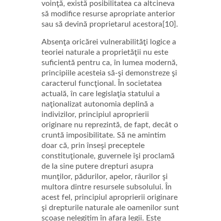
voinţă, există posibilitatea ca altcineva
să modifice resurse apropriate anterior
sau să devină proprietarul acestora[10].
Absenţa oricărei vulnerabilităţi logice a
teoriei naturale a proprietăţii nu este
suficientă pentru ca, în lumea modernă,
principiile acesteia să-şi demonstreze şi
caracterul funcţional. În societatea
actuală, în care legislaţia statului a
naţionalizat autonomia deplină a
indivizilor, principiul aproprierii
originare nu reprezintă, de fapt, decât o
cruntă imposibilitate. Să ne amintim
doar că, prin înseşi preceptele
constituţionale, guvernele îşi proclamă
de la sine putere drepturi asupra
munţilor, pădurilor, apelor, râurilor şi
multora dintre resursele subsolului. În
acest fel, principiul aproprierii originare
şi drepturile naturale ale oamenilor sunt
scoase nelegitim în afara legii. Este