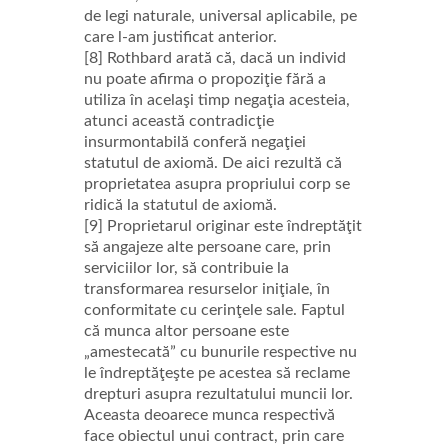
de legi naturale, universal aplicabile, pe
care l-am justificat anterior.
[8] Rothbard arată că, dacă un individ
nu poate afirma o propoziţie fără a
utiliza în acelaşi timp negaţia acesteia,
atunci această contradicţie
insurmontabilă conferă negaţiei
statutul de axiomă. De aici rezultă că
proprietatea asupra propriului corp se
ridică la statutul de axiomă.
[9] Proprietarul originar este îndreptăţit
să angajeze alte persoane care, prin
serviciilor lor, să contribuie la
transformarea resurselor iniţiale, în
conformitate cu cerinţele sale. Faptul
că munca altor persoane este
„amestecată” cu bunurile respective nu
le îndreptăţeşte pe acestea să reclame
drepturi asupra rezultatului muncii lor.
Aceasta deoarece munca respectivă
face obiectul unui contract, prin care