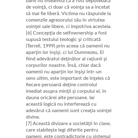
banii nu înseamnă că a fost deposedată
de voinţă, ci doar că voinţa sa a încetat
să mai fie liberă. Victima nu răspunde la
comenzile agresorului său în virtutea
voinţei sale libere, ci împotriva acesteia.
[6] Concepţia de selfownership a fost
supusă testului teologic şi criticată
(Terrell, 1999) prin aceea că oamenii nu
aparţin lor înşişi, ci lui Dumnezeu, El
fiind adevăratul deţinător al raţiunii şi
corpurilor noastre. Însă, chiar dacă
oamenii nu aparţin lor înşişi într-un
sens ultim, este important de înţeles că
fiecare persoană deţine controlul
imediat asupra minţii şi corpului ei, în
dauna oricărei alte persoane. Iar
această logică nu interferează cu
adevărul că oamenii sunt creaţia voinţei
divine.
[7] Această divizare a societăţii în clase,
care stabileşte legi diferite pentru
oameni, este contradictorie cu sistemul