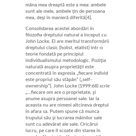
mâna mea dreaptă este a mea: ambele
sunt ale mele, ambele ţin de persoana
mea, deşi în manieră diferită[4].
Consolidarea acestei abordări în
filozofia dreptului natural a început cu
John Locke. El are meritul transformării
dreptului clasic (holist, etatist) într-o
teorie fondată pe principiul
individualismului metodologic. Poziţia
naturală asupra proprietăţii este
concentrată în expresia „fiecare individ
este propriul său stăpân” („self-
ownership”). John Locke (1999:68) scrie
„…fiecare om are o proprietate, şi
anume asupra persoanei sale. Iar la
aceasta nu are nimeni altcineva dreptul
în afara sa. Putem spune că munca
trupului său şi lucrarea mâinilor sale
sunt cu adevărat ale sale. Oricărui
lucru, pe care îl scoate din starea în