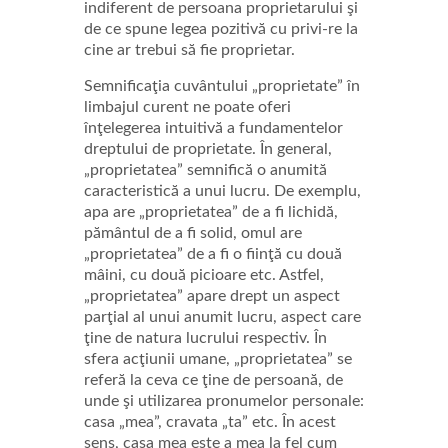
indiferent de persoana proprietarului şi
de ce spune legea pozitivă cu privi-re la
cine ar trebui să fie proprietar.
Semnificaţia cuvântului „proprietate” în
limbajul curent ne poate oferi
înţelegerea intuitivă a fundamentelor
dreptului de proprietate. În general,
„proprietatea” semnifică o anumită
caracteristică a unui lucru. De exemplu,
apa are „proprietatea” de a fi lichidă,
pământul de a fi solid, omul are
„proprietatea” de a fi o fiinţă cu două
mâini, cu două picioare etc. Astfel,
„proprietatea” apare drept un aspect
parţial al unui anumit lucru, aspect care
ţine de natura lucrului respectiv. În
sfera acţiunii umane, „proprietatea” se
referă la ceva ce ţine de persoană, de
unde şi utilizarea pronumelor personale:
casa „mea”, cravata „ta” etc. În acest
sens, casa mea este a mea la fel cum