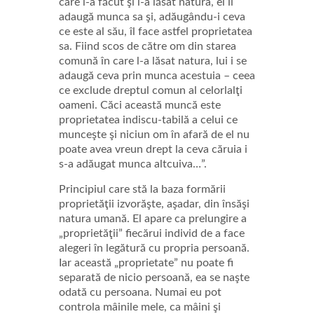
care l-a făcut şi l-a lăsat natura, el îi
adaugă munca sa şi, adăugându-i ceva
ce este al său, îl face astfel proprietatea
sa. Fiind scos de către om din starea
comună în care l-a lăsat natura, lui i se
adaugă ceva prin munca acestuia – ceea
ce exclude dreptul comun al celorlalţi
oameni. Căci această muncă este
proprietatea indiscu-tabilă a celui ce
munceşte şi niciun om în afară de el nu
poate avea vreun drept la ceva căruia i
s-a adăugat munca altcuiva…”.
Principiul care stă la baza formării
proprietăţii izvorăşte, aşadar, din însăşi
natura umană. El apare ca prelungire a
„proprietăţii” fiecărui individ de a face
alegeri în legătură cu propria persoană.
Iar această „proprietate” nu poate fi
separată de nicio persoană, ea se naşte
odată cu persoana. Numai eu pot
controla mâinile mele, ca mâini şi