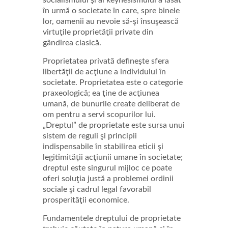
socialismului şi al keynesismului a lăsat
în urmă o societate în care, spre binele
lor, oamenii au nevoie să-şi însuşească
virtuţile proprietăţii private din
gândirea clasică.
Proprietatea privată defineşte sfera
libertăţii de acţiune a individului în
societate. Proprietatea este o categorie
praxeologică; ea ţine de acţiunea
umană, de bunurile create deliberat de
om pentru a servi scopurilor lui.
„Dreptul” de proprietate este sursa unui
sistem de reguli şi principii
indispensabile în stabilirea eticii şi
legitimităţii acţiunii umane în societate;
dreptul este singurul mijloc ce poate
oferi soluţia justă a problemei ordinii
sociale şi cadrul legal favorabil
prosperităţii economice.
Fundamentele dreptului de proprietate