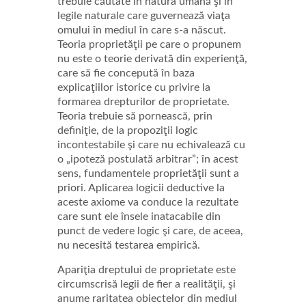
trebuie căutate în natura umană şi în
legile naturale care guvernează viaţa
omului în mediul în care s-a născut.
Teoria proprietăţii pe care o propunem
nu este o teorie derivată din experienţă,
care să fie concepută în baza
explicaţiilor istorice cu privire la
formarea drepturilor de proprietate.
Teoria trebuie să pornească, prin
definiţie, de la propoziţii logic
incontestabile şi care nu echivalează cu
o „ipoteză postulată arbitrar”; în acest
sens, fundamentele proprietăţii sunt a
priori. Aplicarea logicii deductive la
aceste axiome va conduce la rezultate
care sunt ele însele inatacabile din
punct de vedere logic şi care, de aceea,
nu necesită testarea empirică.
Apariţia dreptului de proprietate este
circumscrisă legii de fier a realităţii, şi
anume raritatea obiectelor din mediul