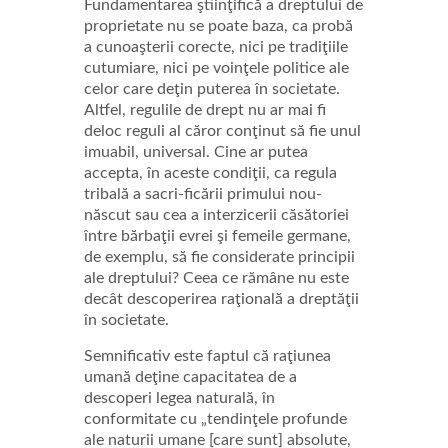
Fundamentarea ştiinţifică a dreptului de
proprietate nu se poate baza, ca probă
a cunoaşterii corecte, nici pe tradiţiile
cutumiare, nici pe voinţele politice ale
celor care deţin puterea în societate.
Altfel, regulile de drept nu ar mai fi
deloc reguli al căror conţinut să fie unul
imuabil, universal. Cine ar putea
accepta, în aceste condiţii, ca regula
tribală a sacri-ficării primului nou-
născut sau cea a interzicerii căsătoriei
între bărbaţii evrei şi femeile germane,
de exemplu, să fie considerate principii
ale dreptului? Ceea ce rămâne nu este
decât descoperirea raţională a dreptăţii
în societate.
Semnificativ este faptul că raţiunea
umană deţine capacitatea de a
descoperi legea naturală, în
conformitate cu „tendinţele profunde
ale naturii umane [care sunt] absolute,