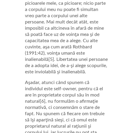
picioarele mele, ca picioare; nicio parte
a corpului meu nu poate fi simultan
vreo parte a corpului unei alte
persoane. Mai mult decât atât, este
imposibil ca altcineva în afară de mine
să poată face uz de voinţa mea şi de
capacitatea mea de a alege. Cu alte
cuvinte, aşa cum arată Rothbard
(1991:42), voinţa umană este
inalienabilă[5]. Libertatea unei persoane
de a adopta idei, de a-şi alege scopurile,
este inviolabilă şi inalienabilă.
Aşadar, atunci când spunem că
individul este self-owner, pentru că el
are în proprietate corpul său în mod
natural[6], nu formulăm o afirmaţie
normativă, ci consemnăm o stare de
fapt. Nu spunem că fiecare om trebuie
să îşi aparţină sieşi, ci că omul este
proprietarul natural al raţiunii şi
corpului lui, iar lucrurile nu pot sta