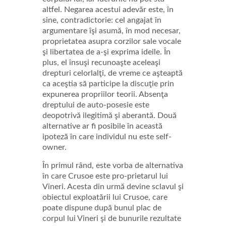
altfel. Negarea acestui adevăr este, în
sine, contradictorie: cel angajat în
argumentare îşi asumă, în mod necesar,
proprietatea asupra corzilor sale vocale
şi libertatea de a-şi exprima ideile. În
plus, el însuşi recunoaşte aceleaşi
drepturi celorlalţi, de vreme ce aşteaptă
ca aceştia să participe la discuţie prin
expunerea propriilor teorii. Absenţa
dreptului de auto-posesie este
deopotrivă ilegitimă şi aberantă. Două
alternative ar fi posibile în această
ipoteză în care individul nu este self-
owner.
În primul rând, este vorba de alternativa
în care Crusoe este pro-prietarul lui
Vineri. Acesta din urmă devine sclavul şi
obiectul exploatării lui Crusoe, care
poate dispune după bunul plac de
corpul lui Vineri şi de bunurile rezultate