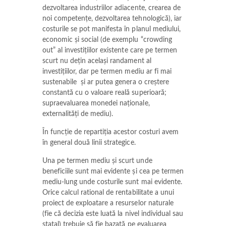
dezvoltarea industriilor adiacente, crearea de
noi competențe, dezvoltarea tehnologică), iar
costurile se pot manifesta în planul mediului,
economic și social (de exemplu “crowding
out” al investițiilor existente care pe termen
scurt nu dețin același randament al
investițiilor, dar pe termen mediu ar fi mai
sustenabile și ar putea genera o creștere
constantă cu o valoare reală superioară;
supraevaluarea monedei naționale,
externalități de mediu).
În funcție de repartiția acestor costuri avem
în general două linii strategice.
Una pe termen mediu și scurt unde
beneficiile sunt mai evidente și cea pe termen
mediu-lung unde costurile sunt mai evidente.
Orice calcul rational de rentabilitate a unui
proiect de exploatare a resurselor naturale
(fie că decizia este luată la nivel individual sau
statal) trebuie să fie bazată pe evaluarea