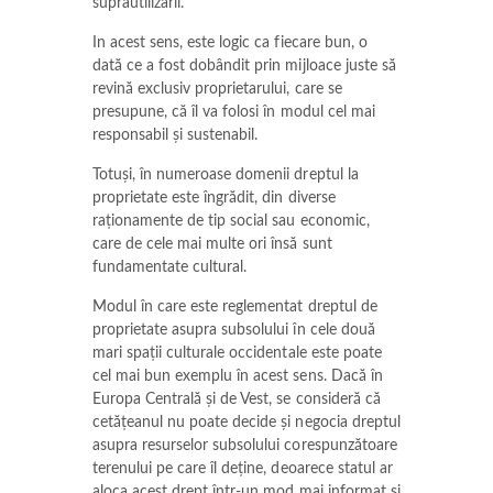
suprautilizarii.
In acest sens, este logic ca fiecare bun, o
dată ce a fost dobândit prin mijloace juste să
revină exclusiv proprietarului, care se
presupune, că îl va folosi în modul cel mai
responsabil și sustenabil.
Totuși, în numeroase domenii dreptul la
proprietate este îngrădit, din diverse
raționamente de tip social sau economic,
care de cele mai multe ori însă sunt
fundamentate cultural.
Modul în care este reglementat dreptul de
proprietate asupra subsolului în cele două
mari spații culturale occidentale este poate
cel mai bun exemplu în acest sens. Dacă în
Europa Centrală și de Vest, se consideră că
cetățeanul nu poate decide și negocia dreptul
asupra resurselor subsolului corespunzătoare
terenului pe care îl deține, deoarece statul ar
aloca acest drept într-un mod mai informat și