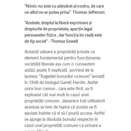
“Nimic nu este cu adevărat al nostru, de care
un altul ne-ar putea priva.” Thomas Jefferson
“Ambele, dreptul la liberă exprimare și
drepturile de proprietate, aparțin legal
persoanelor fizice , dar funcția lor reală este
de tip social" - Thomas Sowell
Această valoare a proprietăți private ca
element fundamental pentru funcționarea
societății liberale așa cum o cunoastem
astăzi, poate fi explicată pornind de la
ipoteza “Tragediei bunurilor comune” lansată
în 1968 de biologul Garett Hardin. Astfel
orice bun comun , care este finit, va fi
exploatat cât mai mult în cazul unei
proprietăți comune , deoarece toți utilizatorii
acestuia se tem de faptul că acesta va fi
epuizat înainte că ei să-l poată accesa. Astfel
se ajunge la disoluția bunului respectiv în
cazul unei proprietăți comune ca urmare a