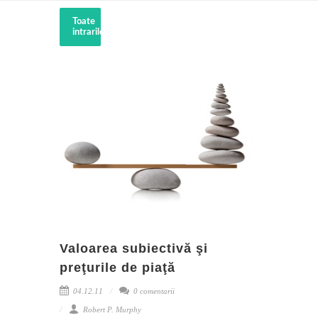
Toate
intrarile
Valoarea subiectivă şi
preţurile de piaţă
04.12.11
0 comentarii
Robert P. Murphy