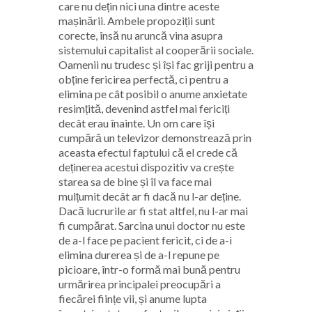
care nu dețin nici una dintre aceste
mașinării. Ambele propoziții sunt
corecte, însă nu aruncă vina asupra
sistemului capitalist al cooperării sociale.
Oamenii nu trudesc și își fac griji pentru a
obține fericirea perfectă, ci pentru a
elimina pe cât posibil o anume anxietate
resimțită, devenind astfel mai
fericiți
decât erau înainte. Un om care își
cumpără un televizor demonstrează prin
aceasta efectul faptului că el crede că
deținerea acestui dispozitiv va crește
starea sa de bine și îl va face mai
mulțumit decât ar fi dacă nu l-ar deține.
Dacă lucrurile ar fi stat altfel, nu l-ar mai
fi cumpărat. Sarcina unui doctor nu este
de a-l face pe pacient fericit, ci de a-i
elimina durerea și de a-l repune pe
picioare, într-o formă mai bună pentru
urmărirea principalei preocupări a
fiecărei ființe vii, și anume lupta