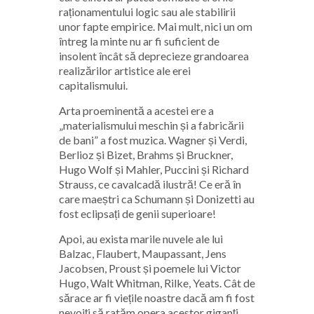
raționamentului logic sau ale stabilirii
unor fapte empirice. Mai mult, nici un om
întreg la minte nu ar fi suficient de
insolent încât să deprecieze grandoarea
realizărilor artistice ale erei
capitalismului.
Arta proeminentă a acestei ere a
„materialismului meschin și a fabricării
de bani” a fost muzica. Wagner și Verdi,
Berlioz și Bizet, Brahms și Bruckner,
Hugo Wolf și Mahler, Puccini și Richard
Strauss, ce cavalcadă ilustră! Ce eră în
care maeștri ca Schumann și Donizetti au
fost eclipsați de genii superioare!
Apoi, au exista marile nuvele ale lui
Balzac, Flaubert, Maupassant, Jens
Jacobsen, Proust și poemele lui Victor
Hugo, Walt Whitman, Rilke, Yeats. Cât de
sărace ar fi viețile noastre dacă am fi fost
nevoiți să ratăm opera acestor giganți,