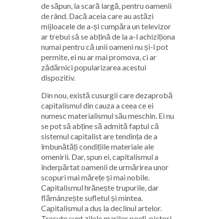
de săpun, la scară largă, pentru oamenii
de rând. Dacă aceia care au astăzi
mijloacele de a-și cumpăra un televizor
ar trebui să se abțină de la a-l achiziționa
numai pentru că unii oameni nu și-l pot
permite, ei nu ar mai promova, ci ar
zădărnici popularizarea acestui
dispozitiv.
Din nou, există cusurgii care dezaprobă
capitalismul din cauza a ceea ce ei
numesc materialismul său meschin. Ei nu
se pot să abține să admită faptul că
sistemul capitalist are tendința de a
îmbunătăți condițiile materiale ale
omenirii. Dar, spun ei, capitalismul a
înderpărtat oamenii de urmărirea unor
scopuri mai mărețe și mai nobile.
Capitalismul hrănește trupurile, dar
flămânzește sufletul și mintea.
Capitalismul a dus la declinul artelor.
Trecute sunt zilele marilor poeți, pictori,