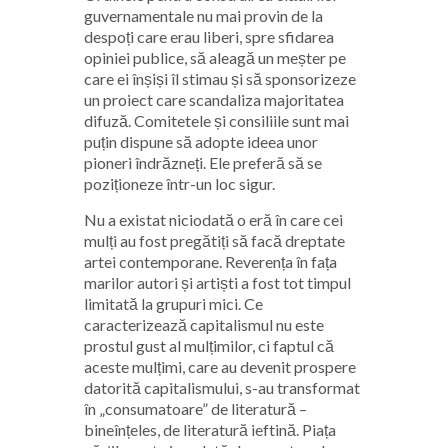
guvernamentale nu mai provin de la
despoți care erau liberi, spre sfidarea
opiniei publice, să aleagă un meșter pe
care ei înșiși îl stimau și să sponsorizeze
un proiect care scandaliza majoritatea
difuză. Comitetele și consiliile sunt mai
puțin dispune să adopte ideea unor
pioneri îndrăzneți. Ele preferă să se
poziționeze într-un loc sigur.
Nu a existat niciodată o eră în care cei
mulți au fost pregătiți să facă dreptate
artei contemporane. Reverența în fața
marilor autori și artiști a fost tot timpul
limitată la grupuri mici. Ce
caracterizează capitalismul nu este
prostul gust al mulțimilor, ci faptul că
aceste mulțimi, care au devenit prospere
datorită capitalismului, s-au transformat
în „consumatoare” de literatură –
bineînțeles, de literatură ieftină. Piața