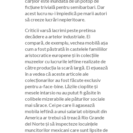
cărților este inundată de un potop de
ficțiune trivială pentru semibarbari. Dar
acest lucru nu-i împiedică pe marii autori
să creeze lucrări nepieritoare.
Criticii varsă lacrimi peste pretinsa
decădere a artelor industriale. Ei
compară, de exemplu, vechea mobilă așa
cum a fost păstrată în castelele familiilor
aristocratice europene și în colecțiile
muzeelor cu lucrurile ieftine realizate de
către producția la scară largă. Ei eșuează
în a vedea că aceste articole ale
colecționarilor au fost făcute exclusiv
pentru a-face-bine. Lăzile cioplite și
mesele intarsio nu au putut fi găsite în
colibele mizerabile ale păturilor sociale
mai sărace. Cei pe care îi agasează
mobila ieftină a unui salariat obișnuit din
America ar trebui să treacă Rio Grande
del Norte și să inspecteze locuințele
muncitorilor mexicani care sunt lipsite de