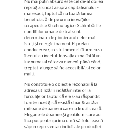
Nu mai puțin absurd este cel de-al doilea
reproș aruncat asupra capitalismului –
mai exact, faptul că nu toată lumea
beneficiază de pe urma inovațiilor
terapeutice și tehnologice. Schimbările
condițiilor umane de trai sunt
determinate de pionieratul celor mai
isteți și energici oameni. Ei preiau
conducerea și restul omenirii îi urmează
încetul cu încetul. Inovația e mai întâi un
lux numai al câtorva oameni, până când,
treptat, ajunge să fie accesibilă și celor
mulți.
Nu constituie o obiecție rezonabilă la
adresa utilizării încălțămintei ori a
furculițelor faptul că ele s-au răspândit
foarte încet și că există chiar și astăzi
milioane de oameni care nu le utilizează.
Elegantele doamne și gentilomi care au
început pentru prima oară să folosească
săpun reprezentau indicii ale producției