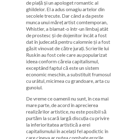
de piață și un apologet romantic al
ghildelor. El a adus omagiu artelor din
secolele trecute. Dar când a da peste
munca unui măreț artist comtemporan,
Whistler, a blamat-o într-un limbaj atât
de prostesc și de dojenitor încât a fost
dat în judecată pentru calomnie și a fost
găsit vinovat de către jurați. Scrierile lui
Ruskin au fost cele care au popularizat
ideea conform căreia capitalismul,
exceptând faptul că este un sistem
economic meschin, a substituit frumosul
cu urâtul, micimea cu grandoare, arta cu
gunoiul.
De vreme ce oamenii nu sunt, în cea mai
mare parte, de acord în aprecierea
realizărilor artistice, nu este posibil să
purtăm la scară largă discuția cu privire
la inferioritatea artistică a erei
capitalismului în același fel apodictic în
care cineva ar putea combate erorile