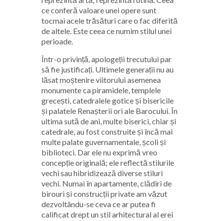
ce conferă valoare unei opere sunt
tocmai acele trăsături care o fac diferită
de altele. Este ceea ce numim stilul unei
perioade.
Într-o privință, apologeții trecutului par
să fie justificați. Ultimele generații nu au
lăsat moștenire viitorului asemenea
monumente ca piramidele, templele
grecești, catedralele gotice și bisericile
și palatele Renașterii ori ale Barocului. În
ultima sută de ani, multe biserici, chiar și
catedrale, au fost construite și încă mai
multe palate guvernamentale, școli și
biblioteci. Dar ele nu exprimă vreo
concepție originală; ele reflectă stilurile
vechi sau hibridizează diverse stiluri
vechi. Numai în apartamente, clădiri de
birouri și construcții private am văzut
dezvoltându-se ceva ce ar putea fi
calificat drept un stil arhitectural al erei