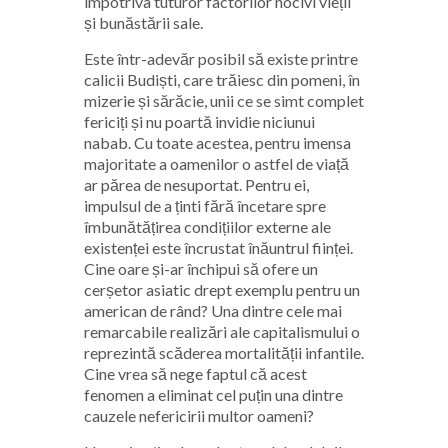
împotriva tuturor factorilor nocivi vieții
și bunăstării sale.
Este într-adevăr posibil să existe printre
calicii Budiști, care trăiesc din pomeni, în
mizerie și sărăcie, unii ce se simt complet
fericiți și nu poartă invidie niciunui
nabab. Cu toate acestea, pentru imensa
majoritate a oamenilor o astfel de viață
ar părea de nesuportat. Pentru ei,
impulsul de a ținti fără încetare spre
îmbunătățirea condițiilor externe ale
existenței este încrustat înăuntrul ființei.
Cine oare și-ar închipui să ofere un
cerșetor asiatic drept exemplu pentru un
american de rând? Una dintre cele mai
remarcabile realizări ale capitalismului o
reprezintă scăderea mortalității infantile.
Cine vrea să nege faptul că acest
fenomen a eliminat cel puțin una dintre
cauzele nefericirii multor oameni?