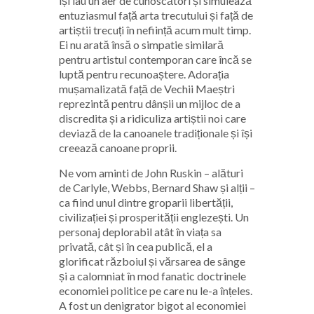
își iau un aer de cunoscători și simulează
entuziasmul față arta trecutului și față de
artiștii trecuți în neființă acum mult timp.
Ei nu arată însă o simpatie similară
pentru artistul contemporan care încă se
luptă pentru recunoaștere. Adorația
mușamalizată față de Vechii Maeștri
reprezintă pentru dânșii un mijloc de a
discredita și a ridiculiza artiștii noi care
deviază de la canoanele tradiționale și își
creează canoane proprii.
Ne vom aminti de John Ruskin – alături
de Carlyle, Webbs, Bernard Shaw și alții –
ca fiind unul dintre groparii libertății,
civilizației și prosperității englezești. Un
personaj deplorabil atât în viața sa
privată, cât și în cea publică, el a
glorificat războiul și vărsarea de sânge
și a calomniat în mod fanatic doctrinele
economiei politice pe care nu le-a înțeles.
A fost un denigrator bigot al economiei