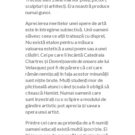
sculpturi și arhitecți. Era noastră produce
numai gunoi.
Aprecierea meritelor unei opere de artă
este în întregime subiectivă. Unii oameni
slăvesc ceea ce alții tratează cu dispreț.
Nu există etalon pentru a măsura
valoarea estetică a unui poem sau a unei
clădiri. Cei pe care îi încântă Catedrala
Chartres și
Domnișoarele de onoare
ale lui
Velasquez pot fi de părere că cei care
rămân nemișcați în fața acestor minunății
sunt niște brute. Mulți studenți mor de
plictiseală atunci când școala îi obligă să
citească
Hamlet
. Numai oamenii care
sunt înzestrați cu o sclipire a modului de
gândire artistic pot aprecia și savura
opera unui artist.
Printre cei care au pretenția de a fi numiți
oameni educați există multă ipocrizie. Ei