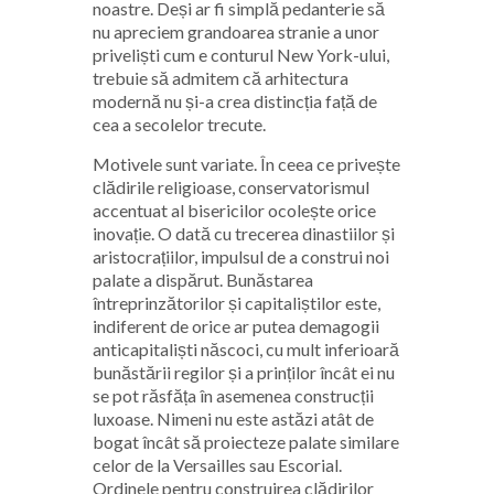
noastre. Deși ar fi simplă pedanterie să
nu apreciem grandoarea stranie a unor
priveliști cum e conturul New York-ului,
trebuie să admitem că arhitectura
modernă nu și-a crea distincția față de
cea a secolelor trecute.
Motivele sunt variate. În ceea ce privește
clădirile religioase, conservatorismul
accentuat al bisericilor ocolește orice
inovație. O dată cu trecerea dinastiilor și
aristocrațiilor, impulsul de a construi noi
palate a dispărut. Bunăstarea
întreprinzătorilor și capitaliștilor este,
indiferent de orice ar putea demagogii
anticapitaliști născoci, cu mult inferioară
bunăstării regilor și a prinților încât ei nu
se pot răsfăța în asemenea construcții
luxoase. Nimeni nu este astăzi atât de
bogat încât să proiecteze palate similare
celor de la Versailles sau Escorial.
Ordinele pentru construirea clădirilor