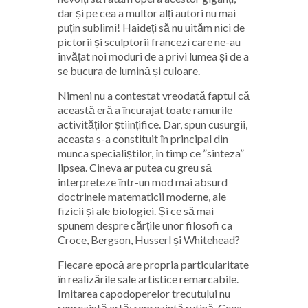
dar și pe cea a multor alți autori nu mai
puțin sublimi! Haideți să nu uităm nici de
pictorii și sculptorii francezi care ne-au
învățat noi moduri de a privi lumea și de a
se bucura de lumină și culoare.
Nimeni nu a contestat vreodată faptul că
această eră a încurajat toate ramurile
activităților științifice. Dar, spun cusurgii,
aceasta s-a constituit în principal din
munca specialiștilor, în timp ce ”sinteza”
lipsea. Cineva ar putea cu greu să
interpreteze într-un mod mai absurd
doctrinele matematicii moderne, ale
fizicii și ale biologiei. Și ce să mai
spunem despre cărțile unor filosofi ca
Croce, Bergson, Husserl și Whitehead?
Fiecare epocă are propria particularitate
în realizările sale artistice remarcabile.
Imitarea capodoperelor trecutului nu
reprezintă artă; reprezintă rutină. Ceea