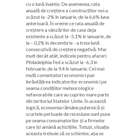
cu o lună înainte. De asemenea, rata
anuală de creștere a construcțiilor noi a
scăzut la -2% în ianuarie, de la 6,6% luna
anterioară. În vreme ce rata anuală de
creștere a vânzărilor de case deja
existente a scăzut
la -5,1% în ianuarie, de
la – 0,2% în decembrie - a treia lună
consecutivă de creștere negativă. Mai
mult decât atât, indicele pentru afaceri
Philadelphia Fed a scăzut la -6,3 în
februarie, de la 9,4 în ianuarie. Cei mai
mulți comentatori economici pun
înrăutățirea indicatorilor economici pe
seama condițiilor meteorologice
nefavorabile care au cuprins mare parte
din teritoriul Statelor Unite. În această
logică, economia rămâne puternică și
scurtele perioade de recesiune sunt puse
pe seama consumatorilor și a firmelor
care își amână achizițiile. Totuși, situația
aceasta trebuie să se schimbe, așa se