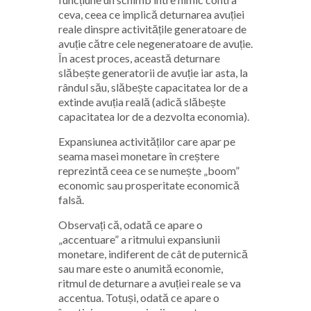
ceva, ceea ce implică deturnarea avuției
reale dinspre activitățile generatoare de
avuție către cele negeneratoare de avuție.
În acest proces, această deturnare
slăbește generatorii de avuție iar asta, la
rândul său, slăbește capacitatea lor de a
extinde avuția reală (adică slăbește
capacitatea lor de a dezvolta economia).
Expansiunea activităților care apar pe
seama masei monetare în creștere
reprezintă ceea ce se numește „boom”
economic sau prosperitate economică
falsă.
Observați că, odată ce apare o
„accentuare” a ritmului expansiunii
monetare, indiferent de cât de puternică
sau mare este o anumită economie,
ritmul de deturnare a avuției reale se va
accentua. Totuși, odată ce apare o