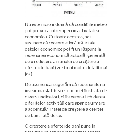
Nu este nicio îndoială că condițiile meteo
pot provoca întreruperi în activitatea
economică. Cu toate acestea, noi
susținem că recentele înrăutățiri ale
datelor economice pot fi un răspuns la
recesiunea economică actuală, generată
de o reducere a ritmului de creștere a
ofertei de bani (vezi mai multe detalii mai
jos).
De asemenea, sugerăm că recesiunile nu
înseamnă slăbirea economiei ilustrată de
diverși indicatori, ci înseamnă lichidarea
diferitelor activități care apar ca urmare
a accentuării ratei de creștere a ofertei
de bani. Iată de ce.
O creștere a ofertei de bani pune în
funcțiune un schimb între nimic contra