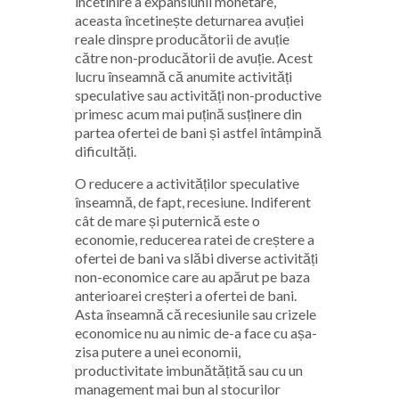
încetinire a expansiunii monetare,
aceasta încetinește deturnarea avuției
reale dinspre producătorii de avuție
către non-producătorii de avuție. Acest
lucru înseamnă că anumite activități
speculative sau activități non-productive
primesc acum mai puțină susținere din
partea ofertei de bani și astfel întâmpină
dificultăți.
O reducere a activităților speculative
înseamnă, de fapt, recesiune. Indiferent
cât de mare și puternică este o
economie, reducerea ratei de creștere a
ofertei de bani va slăbi diverse activități
non-economice care au apărut pe baza
anterioarei creșteri a ofertei de bani.
Asta înseamnă că recesiunile sau crizele
economice nu au nimic de-a face cu așa-
zisa putere a unei economii,
productivitate imbunătățită sau cu un
management mai bun al stocurilor